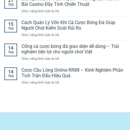
21
Gà
Nghiệm
Bài Casino Đầy Tính Chiến Thuật
Trên
Đại
Th5
Online
Phân
Nền
ở
Chức năng bình luận bị tắt
Chất
Tích
Tảng
Blackjack
Lượng
Kèo
Số
Live
Cách Quản Lý Vốn Khi Cá Cược Bóng Đá Giúp
Cao
Cúp
15
Trực
–
Người Chơi Kiểm Soát Rủi Ro
C1
Th5
Tuyến
Trải
Hiệu
ở
Chức năng bình luận bị tắt
–
Nghiệm
Quả
Cách
Trải
Trận
Quản
Cổng cá cược bóng đá giao diện dễ dùng – Trải
Nghiệm
Đấu
14
Lý
Game
nghiệm tiện lợi cho người chơi Việt
Sắc
Th5
Vốn
Bài
Nét
ở
Chức năng bình luận bị tắt
Khi
Casino
Và
Cổng
Cá
Đầy
Kịch
cá
Cược Cầu Lông Online RR88 – Kinh Nghiệm Phân
Cược
Tính
14
Tính
cược
Bóng
Tích Trận Đấu Hiệu Quả
Chiến
Th5
bóng
Đá
Thuật
ở
Chức năng bình luận bị tắt
đá
Giúp
Cược
giao
Người
Cầu
diện
Chơi
Lông
dễ
Kiểm
Online
dùng
Soát
RR88
–
Rủi
–
Trải
Ro
Kinh
nghiệm
Nghiệm
tiện
Phân
lợi