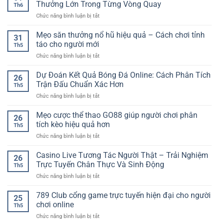
Thưởng Lớn Trong Từng Vòng Quay
Th6
ở
Chức năng bình luận bị tắt
Nổ
Hũ
Mẹo săn thưởng nổ hũ hiệu quả – Cách chơi tỉnh
31
Jackpot
táo cho người mới
Th5
Online
ở
Chức năng bình luận bị tắt
SP8BET
Mẹo
–
săn
Dự Đoán Kết Quả Bóng Đá Online: Cách Phân Tích
Cảm
26
thưởng
Giác
Trận Đấu Chuẩn Xác Hơn
Th5
nổ
Săn
ở
Chức năng bình luận bị tắt
hũ
Thưởng
Dự
hiệu
Lớn
Đoán
Mẹo cược thể thao GO88 giúp người chơi phân
quả
Trong
26
Kết
–
tích kèo hiệu quả hơn
Từng
Th5
Quả
Cách
Vòng
ở
Chức năng bình luận bị tắt
Bóng
chơi
Quay
Mẹo
Đá
tỉnh
cược
Casino Live Tương Tác Người Thật – Trải Nghiệm
Online:
táo
26
thể
Cách
Trực Tuyến Chân Thực Và Sinh Động
cho
Th5
thao
Phân
người
ở
Chức năng bình luận bị tắt
GO88
Tích
mới
Casino
giúp
Trận
Live
789 Club cổng game trực tuyến hiện đại cho người
người
Đấu
25
Tương
chơi
chơi online
Chuẩn
Th5
Tác
phân
Xác
ở
Chức năng bình luận bị tắt
Người
tích