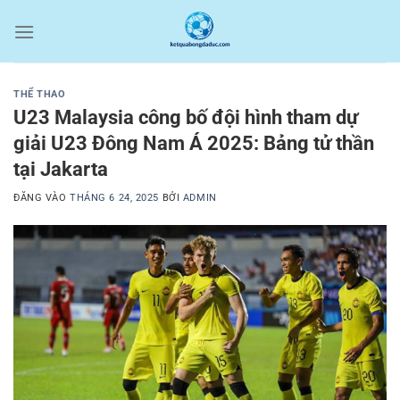
Bỏ
qua
nội
dung
THỂ THAO
U23 Malaysia công bố đội hình tham dự
giải U23 Đông Nam Á 2025: Bảng tử thần
tại Jakarta
ĐĂNG VÀO
THÁNG 6 24, 2025
BỞI
ADMIN