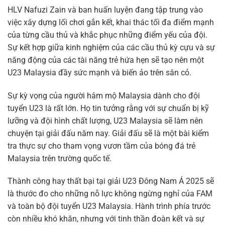
HLV Nafuzi Zain và ban huấn luyện đang tập trung vào
việc xây dựng lối chơi gắn kết, khai thác tối đa điểm mạnh
của từng cầu thủ và khắc phục những điểm yếu của đội.
Sự kết hợp giữa kinh nghiệm của các cầu thủ kỳ cựu và sự
năng động của các tài năng trẻ hứa hẹn sẽ tạo nên một
U23 Malaysia đầy sức mạnh và biến ảo trên sân cỏ.
Sự kỳ vọng của người hâm mộ Malaysia dành cho đội
tuyển U23 là rất lớn. Họ tin tưởng rằng với sự chuẩn bị kỹ
lưỡng và đội hình chất lượng, U23 Malaysia sẽ làm nên
chuyện tại giải đấu năm nay. Giải đấu sẽ là một bài kiểm
tra thực sự cho tham vọng vươn tầm của bóng đá trẻ
Malaysia trên trường quốc tế.
Thành công hay thất bại tại giải U23 Đông Nam Á 2025 sẽ
là thước đo cho những nỗ lực không ngừng nghỉ của FAM
và toàn bộ đội tuyển U23 Malaysia. Hành trình phía trước
còn nhiều khó khăn, nhưng với tinh thần đoàn kết và sự