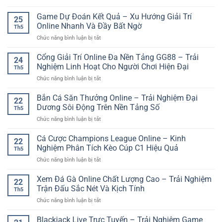
Hơn
789
Thật
kèo
Club
Game Dự Đoán Kết Quả – Xu Hướng Giải Trí
–
hiệu
25
cổng
Trải
Online Nhanh Và Đầy Bất Ngờ
quả
Th5
game
Nghiệm
hơn
ở
Chức năng bình luận bị tắt
trực
Trực
Game
tuyến
Tuyến
Dự
Cổng Giải Trí Online Đa Nền Tảng GG88 – Trải
hiện
Chân
24
Đoán
đại
Nghiệm Linh Hoạt Cho Người Chơi Hiện Đại
Thực
Th5
Kết
cho
Và
ở
Chức năng bình luận bị tắt
Quả
người
Sinh
Cổng
–
chơi
Động
Giải
Bắn Cá Săn Thưởng Online – Trải Nghiệm Đại
Xu
online
22
Trí
Hướng
Dương Sôi Động Trên Nền Tảng Số
Th5
Online
Giải
ở
Chức năng bình luận bị tắt
Đa
Trí
Bắn
Nền
Online
Cá
Cá Cược Champions League Online – Kinh
Tảng
Nhanh
22
Săn
GG88
Nghiệm Phân Tích Kèo Cúp C1 Hiệu Quả
Và
Th5
Thưởng
–
Đầy
ở
Chức năng bình luận bị tắt
Online
Trải
Bất
Cá
–
Nghiệm
Ngờ
Cược
Xem Đá Gà Online Chất Lượng Cao – Trải Nghiệm
Trải
Linh
22
Champions
Nghiệm
Trận Đấu Sắc Nét Và Kịch Tính
Hoạt
Th5
League
Đại
Cho
ở
Chức năng bình luận bị tắt
Online
Dương
Người
Xem
–
Sôi
Chơi
Đá
Blackjack Live Trực Tuyến – Trải Nghiệm Game
Kinh
Động
Hiện