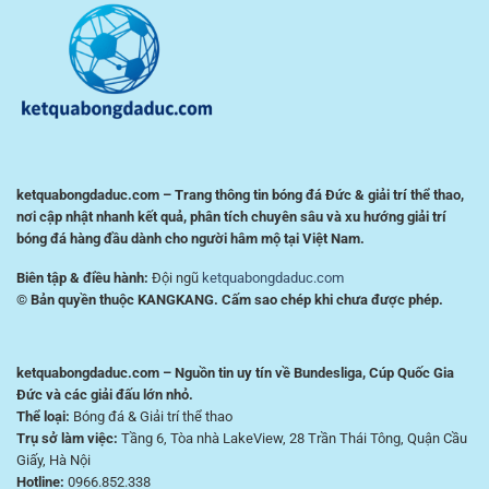
Tích
cho
Trận
người
Đấu
chơi
Hiệu
Việt
Quả
ketquabongdaduc.com – Trang thông tin bóng đá Đức & giải trí thể thao,
nơi cập nhật nhanh kết quả, phân tích chuyên sâu và xu hướng giải trí
bóng đá hàng đầu dành cho người hâm mộ tại Việt Nam.
Biên tập & điều hành:
Đội ngũ
ketquabongdaduc.com
© Bản quyền thuộc KANGKANG. Cấm sao chép khi chưa được phép.
ketquabongdaduc.com – Nguồn tin uy tín về Bundesliga, Cúp Quốc Gia
Đức và các giải đấu lớn nhỏ.
Thể loại:
Bóng đá & Giải trí thể thao
Trụ sở làm việc:
Tầng 6, Tòa nhà LakeView, 28 Trần Thái Tông, Quận Cầu
Giấy, Hà Nội
Hotline:
0966.852.338