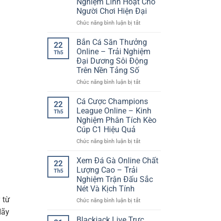
Nghiệm Linh Hoạt Cho
online
Quả
Người Chơi Hiện Đại
–
Xu
ở
Chức năng bình luận bị tắt
Hướng
Cổng
Giải
Giải
Bắn Cá Săn Thưởng
22
Trí
Trí
Online – Trải Nghiệm
Th5
Online
Online
Đại Dương Sôi Động
Nhanh
Đa
Trên Nền Tảng Số
Và
Nền
Đầy
Tảng
ở
Chức năng bình luận bị tắt
Bất
GG88
Bắn
Ngờ
–
Cá
Cá Cược Champions
22
Trải
Săn
League Online – Kinh
Th5
Nghiệm
Thưởng
Nghiệm Phân Tích Kèo
Linh
Online
Cúp C1 Hiệu Quả
Hoạt
–
Cho
Trải
ở
Chức năng bình luận bị tắt
Người
Nghiệm
Cá
Chơi
Đại
Cược
Xem Đá Gà Online Chất
22
Hiện
Dương
Champions
Lượng Cao – Trải
Th5
Đại
Sôi
League
Nghiệm Trận Đấu Sắc
Động
Online
Nét Và Kịch Tính
Trên
–
 từ
Nền
Kinh
ở
Chức năng bình luận bị tắt
Tảng
Nghiệm
Xem
Hãy
Số
Phân
Đá
Blackjack Live Trực