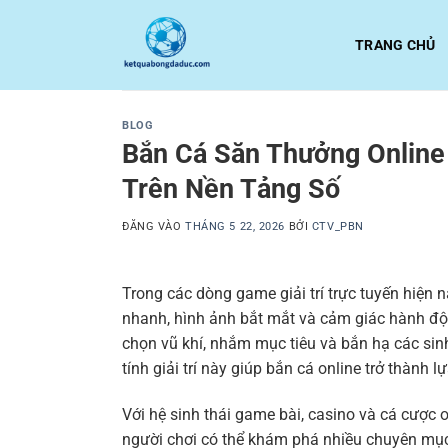
Bỏ
qua
TRANG CHỦ
nội
dung
BLOG
Bắn Cá Săn Thưởng Online
Trên Nền Tảng Số
ĐĂNG VÀO
THÁNG 5 22, 2026
BỞI
CTV_PBN
Trong các dòng game giải trí trực tuyến hiện n
nhanh, hình ảnh bắt mắt và cảm giác hành độn
chọn vũ khí, nhắm mục tiêu và bắn hạ các sin
tính giải trí này giúp bắn cá online trở thành
Với hệ sinh thái game bài, casino và cá cược 
người chơi có thể khám phá nhiều chuyên mục n