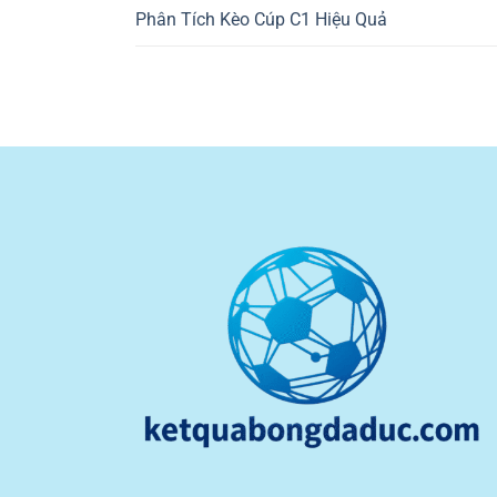
Phân Tích Kèo Cúp C1 Hiệu Quả