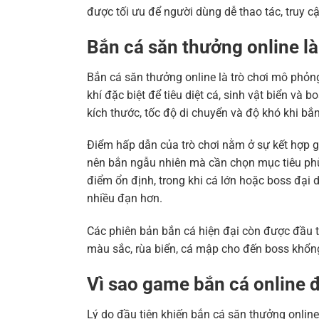
được tối ưu để người dùng dễ thao tác, truy c
Bắn cá săn thưởng online là
Bắn cá săn thưởng online là trò chơi mô phỏng
khí đặc biệt để tiêu diệt cá, sinh vật biển và 
kích thước, tốc độ di chuyển và độ khó khi bắn
Điểm hấp dẫn của trò chơi nằm ở sự kết hợp g
nên bắn ngẫu nhiên mà cần chọn mục tiêu phù 
điểm ổn định, trong khi cá lớn hoặc boss đại
nhiều đạn hơn.
Các phiên bản bắn cá hiện đại còn được đầu 
màu sắc, rùa biển, cá mập cho đến boss khổng 
Vì sao game bắn cá online 
Lý do đầu tiên khiến bắn cá săn thưởng online