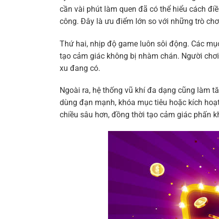
cần vài phút làm quen đã có thể hiểu cách đi
công. Đây là ưu điểm lớn so với những trò chơ
Thứ hai, nhịp độ game luôn sôi động. Các mục 
tạo cảm giác không bị nhàm chán. Người chơi c
xu đang có.
Ngoài ra, hệ thống vũ khí đa dạng cũng làm t
dùng đạn mạnh, khóa mục tiêu hoặc kích hoạt 
chiều sâu hơn, đồng thời tạo cảm giác phấn kh