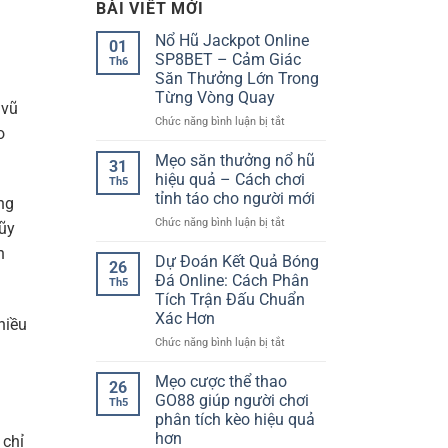
BÀI VIẾT MỚI
Nổ Hũ Jackpot Online
01
SP8BET – Cảm Giác
Th6
Săn Thưởng Lớn Trong
Từng Vòng Quay
 vũ
ở
Chức năng bình luận bị tắt
o
Nổ
Hũ
Mẹo săn thưởng nổ hũ
31
Jackpot
hiệu quả – Cách chơi
Th5
Online
tỉnh táo cho người mới
ng
SP8BET
ở
Chức năng bình luận bị tắt
–
lũy
Mẹo
Cảm
n
săn
Giác
Dự Đoán Kết Quả Bóng
26
thưởng
Săn
Đá Online: Cách Phân
Th5
nổ
Thưởng
Tích Trận Đấu Chuẩn
hũ
Lớn
Xác Hơn
hiều
hiệu
Trong
quả
Từng
ở
Chức năng bình luận bị tắt
–
Vòng
Dự
Cách
Quay
Đoán
Mẹo cược thể thao
26
chơi
Kết
GO88 giúp người chơi
Th5
tỉnh
Quả
phân tích kèo hiệu quả
táo
Bóng
hơn
 chỉ
cho
Đá