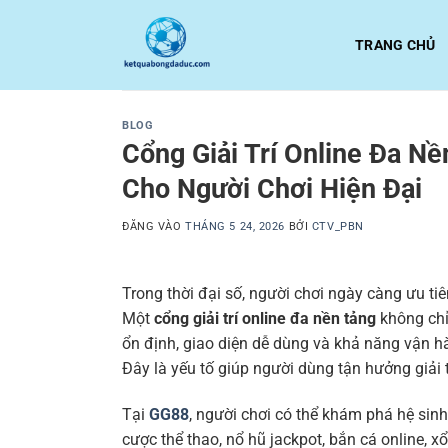
Bỏ
qua
TRANG CHỦ
nội
dung
BLOG
Cổng Giải Trí Online Đa N
Cho Người Chơi Hiện Đại
ĐĂNG VÀO
THÁNG 5 24, 2026
BỞI
CTV_PBN
Trong thời đại số, người chơi ngày càng ưu tiên 
Một
cổng giải trí online đa nền tảng
không chỉ
ổn định, giao diện dễ dùng và khả năng vận h
Đây là yếu tố giúp người dùng tận hưởng giải tr
Tại
GG88
, người chơi có thể khám phá hệ sinh 
cược thể thao, nổ hũ jackpot, bắn cá online,