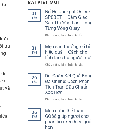
BÀI VIẾT MỚI
 đa
Nổ Hũ Jackpot Online
01
SP8BET – Cảm Giác
Th6
Săn Thưởng Lớn Trong
Từng Vòng Quay
ở
Chức năng bình luận bị tắt
trực
Nổ
Hũ
ối ưu
Mẹo săn thưởng nổ hũ
31
Jackpot
hiệu quả – Cách chơi
àng
Th5
Online
tỉnh táo cho người mới
SP8BET
ở
Chức năng bình luận bị tắt
–
Mẹo
Cảm
 di
săn
Giác
Dự Đoán Kết Quả Bóng
26
thưởng
Săn
iện
Đá Online: Cách Phân
Th5
nổ
Thưởng
Tích Trận Đấu Chuẩn
út và
hũ
Lớn
Xác Hơn
hiệu
Trong
quả
Từng
ở
Chức năng bình luận bị tắt
–
Vòng
Dự
ể
Cách
Quay
Đoán
Mẹo cược thể thao
26
chơi
Kết
hiều
GO88 giúp người chơi
Th5
tỉnh
Quả
phân tích kèo hiệu quả
táo
Bóng
hơn
cho
Đá