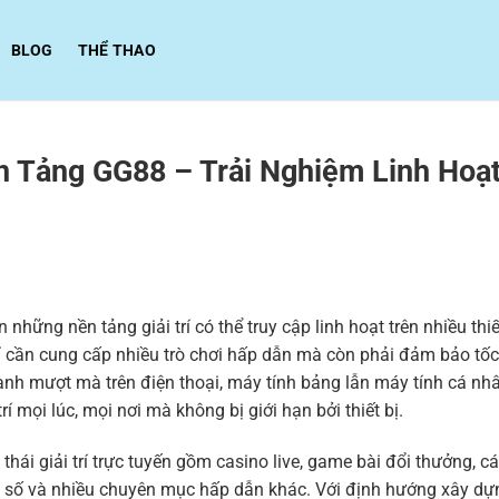
BLOG
THỂ THAO
ền Tảng GG88 – Trải Nghiệm Linh Hoạ
những nền tảng giải trí có thể truy cập linh hoạt trên nhiều thiết
 cần cung cấp nhiều trò chơi hấp dẫn mà còn phải đảm bảo tố
ành mượt mà trên điện thoại, máy tính bảng lẫn máy tính cá nh
í mọi lúc, mọi nơi mà không bị giới hạn bởi thiết bị.
thái giải trí trực tuyến gồm casino live, game bài đổi thưởng, cá
 xổ số và nhiều chuyên mục hấp dẫn khác. Với định hướng xây dự