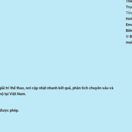
Thể
Trụ
Tôn
Hot
Ema
Biê
© B
mọi
i trí thể thao, nơi cập nhật nhanh kết quả, phân tích chuyên sâu và
mộ tại Việt Nam.
được phép.