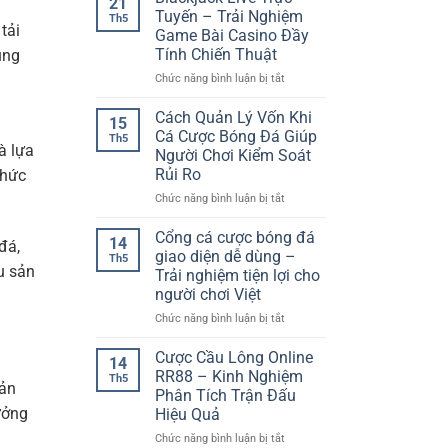
21
Tích
Gà
Tuyến – Trải Nghiệm
Th5
Kèo
Online
tải
Game Bài Casino Đầy
Cúp
Chất
Tính Chiến Thuật
ùng
C1
Lượng
Hiệu
Cao
ở
Chức năng bình luận bị tắt
Quả
–
Blackjack
Trải
Live
Cách Quản Lý Vốn Khi
15
Nghiệm
Trực
Cá Cược Bóng Đá Giúp
Th5
Trận
Tuyến
à lựa
Người Chơi Kiểm Soát
Đấu
–
Rủi Ro
thức
Sắc
Trải
Nét
Nghiệm
ở
Chức năng bình luận bị tắt
Và
Game
Cách
Kịch
Bài
Quản
Cổng cá cược bóng đá
14
đá,
Tính
Casino
Lý
giao diện dễ dùng –
Th5
Đầy
Vốn
u sản
Trải nghiệm tiện lợi cho
Tính
Khi
người chơi Việt
Chiến
Cá
Thuật
Cược
ở
Chức năng bình luận bị tắt
Bóng
Cổng
Đá
cá
Cược Cầu Lông Online
14
Giúp
cược
RR88 – Kinh Nghiệm
Th5
Người
oản
bóng
Phân Tích Trận Đấu
Chơi
đá
ưởng
Hiệu Quả
Kiểm
giao
Soát
diện
ở
Chức năng bình luận bị tắt