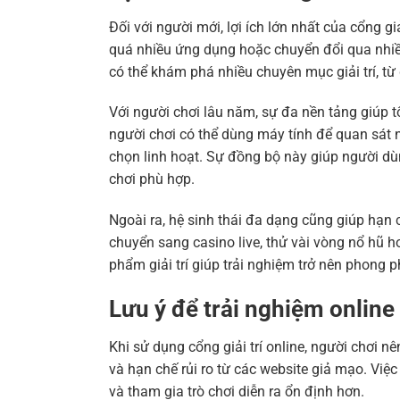
Đối với người mới, lợi ích lớn nhất của cổng gi
quá nhiều ứng dụng hoặc chuyển đổi qua nhiề
có thể khám phá nhiều chuyên mục giải trí, từ
Với người chơi lâu năm, sự đa nền tảng giúp tố
người chơi có thể dùng máy tính để quan sát nh
chọn linh hoạt. Sự đồng bộ này giúp người dù
chơi phù hợp.
Ngoài ra, hệ sinh thái đa dạng cũng giúp hạn
chuyển sang casino live, thử vài vòng nổ hũ ho
phẩm giải trí giúp trải nghiệm trở nên phong 
Lưu ý để trải nghiệm online
Khi sử dụng cổng giải trí online, người chơi 
và hạn chế rủi ro từ các website giả mạo. Việ
và tham gia trò chơi diễn ra ổn định hơn.