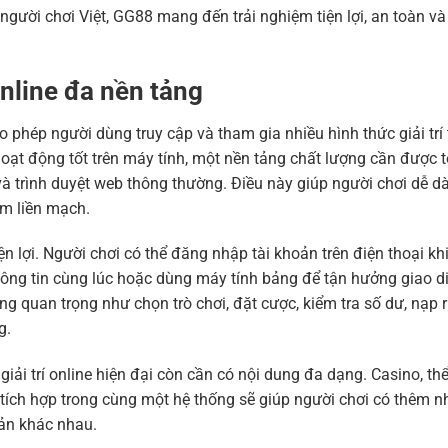
gười chơi Việt, GG88 mang đến trải nghiệm tiện lợi, an toàn và
online đa nền tảng
ho phép người dùng truy cập và tham gia nhiều hình thức giải trí 
 hoạt động tốt trên máy tính, một nền tảng chất lượng cần được t
và trình duyệt web thông thường. Điều này giúp người chơi dễ d
ệm liền mạch.
n lợi. Người chơi có thể đăng nhập tài khoản trên điện thoại khi
hông tin cùng lúc hoặc dùng máy tính bảng để tận hưởng giao d
ăng quan trọng như chọn trò chơi, đặt cược, kiểm tra số dư, nạp r
g.
giải trí online hiện đại còn cần có nội dung đa dạng. Casino, th
c tích hợp trong cùng một hệ thống sẽ giúp người chơi có thêm n
ản khác nhau.