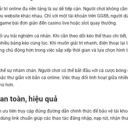
ải trí online đa nền tảng là sự dễ tiếp cận. Người chơi không cần 
u website khác nhau. Chỉ với một tài khoản trên GG88, người d
 game bài đơn giản đến casino live hoặc slot quay thưởng.
i ưu trải nghiệm cá nhân. Khi cần theo dõi kèo thể thao chi tiết,
iều bảng kèo cùng lúc. Khi muốn giải trí nhanh, điện thoại lại l
ng chủ động hơn trong việc sắp xếp thời gian và lựa chọn hình 
 chế sự nhàm chán. Người chơi có thể bắt đầu với cá cược bóng 
ặc thư giãn với bắn cá online. Việc thay đổi linh hoạt giữa nhiề
phú hơn.
 an toàn, hiệu quả
nên ưu tiên truy cập đúng đường dẫn chính thức để bảo vệ tài kh
c dùng link chuẩn giúp các thao tác đăng nhập, nạp rút, nhận th