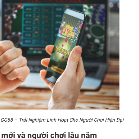
g GG88 – Trải Nghiệm Linh Hoạt Cho Người Chơi Hiện Đại
 mới và người chơi lâu năm