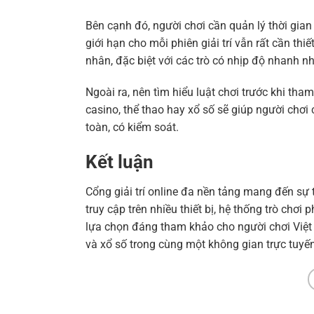
Bên cạnh đó, người chơi cần quản lý thời gian
giới hạn cho mỗi phiên giải trí vẫn rất cần t
nhân, đặc biệt với các trò có nhịp độ nhanh như
Ngoài ra, nên tìm hiểu luật chơi trước khi th
casino, thể thao hay xổ số sẽ giúp người chơi
toàn, có kiểm soát.
Kết luận
Cổng giải trí online đa nền tảng mang đến sự t
truy cập trên nhiều thiết bị, hệ thống trò chơ
lựa chọn đáng tham khảo cho người chơi Việt 
và xổ số trong cùng một không gian trực tuyến