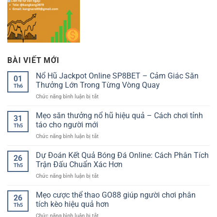
BÀI VIẾT MỚI
Nổ Hũ Jackpot Online SP8BET – Cảm Giác Săn
01
Thưởng Lớn Trong Từng Vòng Quay
Th6
ở
Chức năng bình luận bị tắt
Nổ
Hũ
Mẹo săn thưởng nổ hũ hiệu quả – Cách chơi tỉnh
31
Jackpot
táo cho người mới
Th5
Online
ở
Chức năng bình luận bị tắt
SP8BET
Mẹo
–
săn
Dự Đoán Kết Quả Bóng Đá Online: Cách Phân Tích
Cảm
26
thưởng
Giác
Trận Đấu Chuẩn Xác Hơn
Th5
nổ
Săn
ở
Chức năng bình luận bị tắt
hũ
Thưởng
Dự
hiệu
Lớn
Đoán
Mẹo cược thể thao GO88 giúp người chơi phân
quả
Trong
26
Kết
–
tích kèo hiệu quả hơn
Từng
Th5
Quả
Cách
Vòng
ở
Chức năng bình luận bị tắt
Bóng