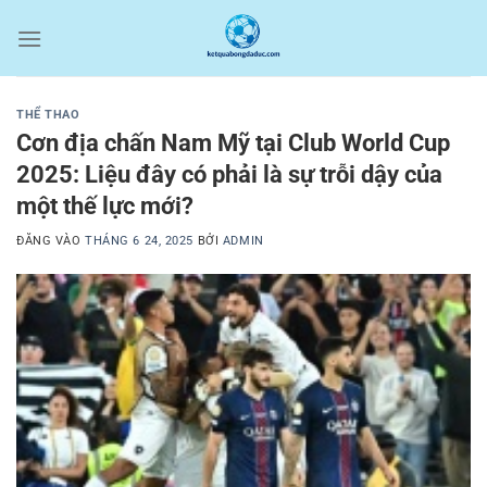
Bỏ
qua
nội
dung
THỂ THAO
Cơn địa chấn Nam Mỹ tại Club World Cup
2025: Liệu đây có phải là sự trỗi dậy của
một thế lực mới?
ĐĂNG VÀO
THÁNG 6 24, 2025
BỞI
ADMIN