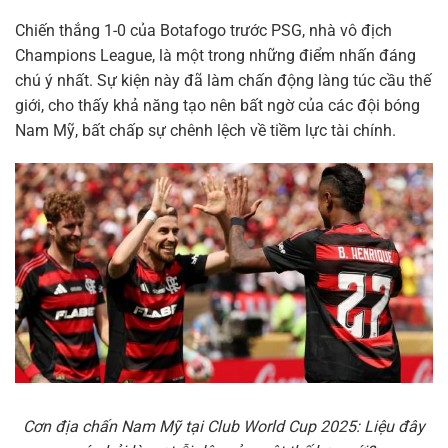
Chiến thắng 1-0 của Botafogo trước PSG, nhà vô địch
Champions League, là một trong những điểm nhấn đáng
chú ý nhất. Sự kiện này đã làm chấn động làng túc cầu thế
giới, cho thấy khả năng tạo nên bất ngờ của các đội bóng
Nam Mỹ, bất chấp sự chênh lệch về tiềm lực tài chính.
Cơn địa chấn Nam Mỹ tại Club World Cup 2025: Liệu đây