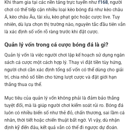
Khi tham gia tại các nền tảng trực tuyến như
f168
, người
chơi có thể tiếp cận nhiều loại kèo bóng đá như kèo châu
Á, kèo châu Âu, tài xỉu, kèo phạt góc hoặc cược live. Tuy
nhiên, dù lựa chọn thị trường nào, nguyên tắc đầu tiên vẫn
là xác định số vốn rõ ràng trước khi đặt cược.
Quản lý vốn trong cá cược bóng đá là gì?
Quản lý vốn là việc người chơi lập kế hoạch sử dụng ngân
sách cá cược một cách hợp lý. Thay vì đặt tiền tùy hứng,
người chơi cần xác định tổng số vốn có thể dùng cho giải
trí, chia nhỏ số tiền cho từng lượt cược và đặt giới hạn
thắng thua cụ thể.
Mục tiêu của quản lý vốn không phải là đảm bảo thắng
tuyệt đối, mà là giúp người chơi kiểm soát rủi ro. Bóng đá
luôn có nhiều biến số như thẻ đỏ, chấn thương, sai lầm cá
nhân, thời tiết hoặc chiến thuật bất ngờ. Vì vậy, dù nhận
định kỹ đến đâu, kết quả vẫn có thể đi ngược dự đoán.