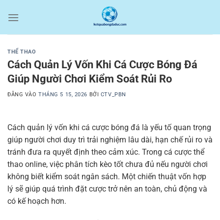
Bỏ
qua
nội
dung
THỂ THAO
Cách Quản Lý Vốn Khi Cá Cược Bóng Đá
Giúp Người Chơi Kiểm Soát Rủi Ro
ĐĂNG VÀO
THÁNG 5 15, 2026
BỞI
CTV_PBN
Cách quản lý vốn khi cá cược bóng đá là yếu tố quan trọng
giúp người chơi duy trì trải nghiệm lâu dài, hạn chế rủi ro và
tránh đưa ra quyết định theo cảm xúc. Trong cá cược thể
thao online, việc phân tích kèo tốt chưa đủ nếu người chơi
không biết kiểm soát ngân sách. Một chiến thuật vốn hợp
lý sẽ giúp quá trình đặt cược trở nên an toàn, chủ động và
có kế hoạch hơn.