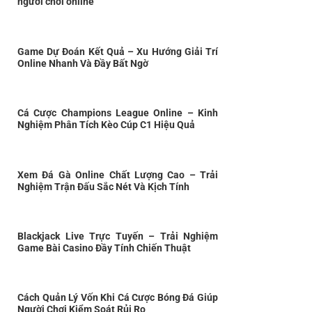
người chơi online
Game Dự Đoán Kết Quả – Xu Hướng Giải Trí
Online Nhanh Và Đầy Bất Ngờ
Cá Cược Champions League Online – Kinh
Nghiệm Phân Tích Kèo Cúp C1 Hiệu Quả
Xem Đá Gà Online Chất Lượng Cao – Trải
Nghiệm Trận Đấu Sắc Nét Và Kịch Tính
Blackjack Live Trực Tuyến – Trải Nghiệm
Game Bài Casino Đầy Tính Chiến Thuật
Cách Quản Lý Vốn Khi Cá Cược Bóng Đá Giúp
Người Chơi Kiểm Soát Rủi Ro