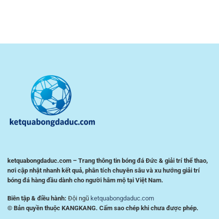
Cược
giao
Người
Cầu
diện
Chơi
Lông
dễ
Kiểm
Online
dùng
Soát
RR88
–
Rủi
–
Trải
Ro
Kinh
nghiệm
Nghiệm
tiện
Phân
lợi
Tích
cho
Trận
người
Đấu
chơi
Hiệu
Việt
Quả
ketquabongdaduc.com – Trang thông tin bóng đá Đức & giải trí thể thao,
nơi cập nhật nhanh kết quả, phân tích chuyên sâu và xu hướng giải trí
bóng đá hàng đầu dành cho người hâm mộ tại Việt Nam.
Biên tập & điều hành:
Đội ngũ
ketquabongdaduc.com
© Bản quyền thuộc KANGKANG. Cấm sao chép khi chưa được phép.