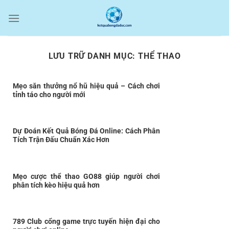
Bỏ
qua
nội
dung
LƯU TRỮ DANH MỤC:
THỂ THAO
Mẹo săn thưởng nổ hũ hiệu quả – Cách chơi
tỉnh táo cho người mới
Dự Đoán Kết Quả Bóng Đá Online: Cách Phân
Tích Trận Đấu Chuẩn Xác Hơn
Mẹo cược thể thao GO88 giúp người chơi
phân tích kèo hiệu quả hơn
789 Club cổng game trực tuyến hiện đại cho