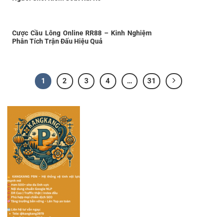
Cược Cầu Lông Online RR88 – Kinh Nghiệm
Phân Tích Trận Đấu Hiệu Quả
1
2
3
4
…
31