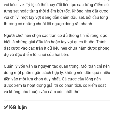
với kèo live. Tỷ lệ có thể thay đổi liên tục sau từng điểm số,
từng set hoặc từng thời điểm bứt tốc. Không nên đặt cược
vội chỉ vì một tay vợt đang dẫn điểm đầu set, bởi cầu lông
thường có những chuỗi lội ngược dòng rất nhanh.
Người chơi nên chọn các trận có đủ thông tin rõ ràng, đặc
biệt là những giải đấu lớn hoặc tay vợt quen thuộc. Tránh
đặt cược vào các trận ít dữ liệu nếu chưa nắm được phong
độ và đặc điểm lối chơi của hai bên.
Quản lý vốn vẫn là nguyên tắc quan trọng. Mỗi trận chỉ nên
dùng một phần ngân sách hợp lý, không nên dồn quá nhiều
tiền vào một lựa chọn duy nhất. Cá cược cầu lông nên
được xem là hoạt động giải trí có phân tích, có kiểm soát
và không phụ thuộc vào cảm xúc nhất thời.
✅ Kết luận