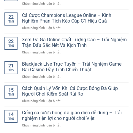
Giải
ở
Chức năng bình luận bị tắt
Đa
Trí
Bắn
Nền
Online
Cá
Cá Cược Champions League Online – Kinh
Tảng
Nhanh
22
Săn
GG88
Nghiệm Phân Tích Kèo Cúp C1 Hiệu Quả
Và
Th5
Thưởng
–
Đầy
ở
Chức năng bình luận bị tắt
Online
Trải
Bất
Cá
–
Nghiệm
Ngờ
Cược
Xem Đá Gà Online Chất Lượng Cao – Trải Nghiệm
Trải
Linh
22
Champions
Nghiệm
Trận Đấu Sắc Nét Và Kịch Tính
Hoạt
Th5
League
Đại
Cho
ở
Chức năng bình luận bị tắt
Online
Dương
Người
Xem
–
Sôi
Chơi
Đá
Blackjack Live Trực Tuyến – Trải Nghiệm Game
Kinh
Động
21
Hiện
Gà
Nghiệm
Bài Casino Đầy Tính Chiến Thuật
Trên
Đại
Th5
Online
Phân
Nền
ở
Chức năng bình luận bị tắt
Chất
Tích
Tảng
Blackjack
Lượng
Kèo
Số
Live
Cách Quản Lý Vốn Khi Cá Cược Bóng Đá Giúp
Cao
Cúp
15
Trực
–
Người Chơi Kiểm Soát Rủi Ro
C1
Th5
Tuyến
Trải
Hiệu
ở
Chức năng bình luận bị tắt
–
Nghiệm
Quả
Cách
Trải
Trận
Quản
Cổng cá cược bóng đá giao diện dễ dùng – Trải
Nghiệm
Đấu
14
Lý
Game
nghiệm tiện lợi cho người chơi Việt
Sắc
Th5
Vốn
Bài
Nét
ở
Chức năng bình luận bị tắt
Khi
Casino
Và
Cổng
Cá
Đầy
Kịch