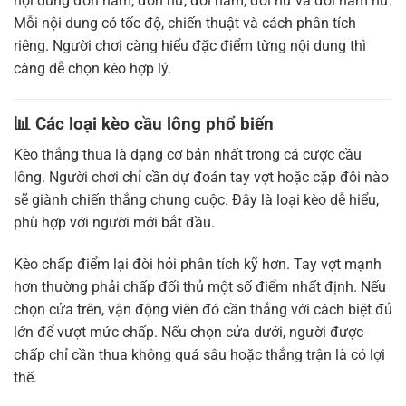
nội dung đơn nam, đơn nữ, đôi nam, đôi nữ và đôi nam nữ.
Mỗi nội dung có tốc độ, chiến thuật và cách phân tích
riêng. Người chơi càng hiểu đặc điểm từng nội dung thì
càng dễ chọn kèo hợp lý.
📊 Các loại kèo cầu lông phổ biến
Kèo thắng thua là dạng cơ bản nhất trong cá cược cầu
lông. Người chơi chỉ cần dự đoán tay vợt hoặc cặp đôi nào
sẽ giành chiến thắng chung cuộc. Đây là loại kèo dễ hiểu,
phù hợp với người mới bắt đầu.
Kèo chấp điểm lại đòi hỏi phân tích kỹ hơn. Tay vợt mạnh
hơn thường phải chấp đối thủ một số điểm nhất định. Nếu
chọn cửa trên, vận động viên đó cần thắng với cách biệt đủ
lớn để vượt mức chấp. Nếu chọn cửa dưới, người được
chấp chỉ cần thua không quá sâu hoặc thắng trận là có lợi
thế.