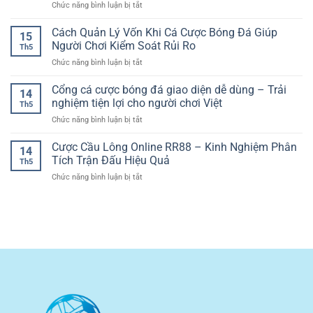
ở
Chức năng bình luận bị tắt
Chất
Tích
Tảng
Blackjack
Lượng
Kèo
Số
Live
Cách Quản Lý Vốn Khi Cá Cược Bóng Đá Giúp
Cao
Cúp
15
Trực
–
Người Chơi Kiểm Soát Rủi Ro
C1
Th5
Tuyến
Trải
Hiệu
ở
Chức năng bình luận bị tắt
–
Nghiệm
Quả
Cách
Trải
Trận
Quản
Cổng cá cược bóng đá giao diện dễ dùng – Trải
Nghiệm
Đấu
14
Lý
Game
nghiệm tiện lợi cho người chơi Việt
Sắc
Th5
Vốn
Bài
Nét
ở
Chức năng bình luận bị tắt
Khi
Casino
Và
Cổng
Cá
Đầy
Kịch
cá
Cược Cầu Lông Online RR88 – Kinh Nghiệm Phân
Cược
Tính
14
Tính
cược
Bóng
Tích Trận Đấu Hiệu Quả
Chiến
Th5
bóng
Đá
Thuật
ở
Chức năng bình luận bị tắt
đá
Giúp
Cược
giao
Người
Cầu
diện
Chơi
Lông
dễ
Kiểm
Online
dùng
Soát
RR88
–
Rủi
–
Trải
Ro
Kinh
nghiệm
Nghiệm
tiện
Phân
lợi
Tích
cho
Trận
người