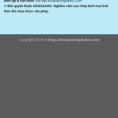
Biên tập & vận hành:
Đội ngũ
ketquabongdaduc.com
© Bản quyền thuộc KANGKANG. Nghiêm cấm sao chép dưới mọi hình
thức khi chưa được cho phép.
Copyright 2026 ©
https://ketquabongdaduc.com/