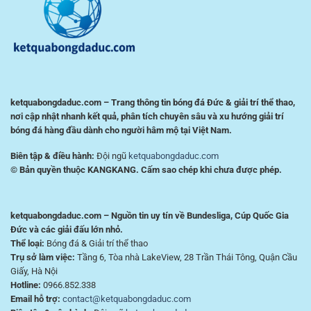
Đấu
chơi
Hiệu
Việt
Quả
ketquabongdaduc.com – Trang thông tin bóng đá Đức & giải trí thể thao,
nơi cập nhật nhanh kết quả, phân tích chuyên sâu và xu hướng giải trí
bóng đá hàng đầu dành cho người hâm mộ tại Việt Nam.
Biên tập & điều hành:
Đội ngũ
ketquabongdaduc.com
© Bản quyền thuộc KANGKANG. Cấm sao chép khi chưa được phép.
ketquabongdaduc.com – Nguồn tin uy tín về Bundesliga, Cúp Quốc Gia
Đức và các giải đấu lớn nhỏ.
Thể loại:
Bóng đá & Giải trí thể thao
Trụ sở làm việc:
Tầng 6, Tòa nhà LakeView, 28 Trần Thái Tông, Quận Cầu
Giấy, Hà Nội
Hotline:
0966.852.338
Email hỗ trợ:
contact@ketquabongdaduc.com