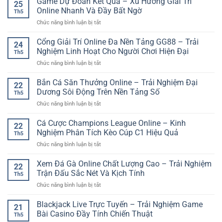
Game Dự Đoán Kết Quả – Xu Hướng Giải Trí
hiệu
25
cổng
Trải
Online Nhanh Và Đầy Bất Ngờ
quả
Th5
game
Nghiệm
hơn
ở
Chức năng bình luận bị tắt
trực
Trực
Game
tuyến
Tuyến
Dự
Cổng Giải Trí Online Đa Nền Tảng GG88 – Trải
hiện
Chân
24
Đoán
đại
Nghiệm Linh Hoạt Cho Người Chơi Hiện Đại
Thực
Th5
Kết
cho
Và
ở
Chức năng bình luận bị tắt
Quả
người
Sinh
Cổng
–
chơi
Động
Giải
Bắn Cá Săn Thưởng Online – Trải Nghiệm Đại
Xu
online
22
Trí
Hướng
Dương Sôi Động Trên Nền Tảng Số
Th5
Online
Giải
ở
Chức năng bình luận bị tắt
Đa
Trí
Bắn
Nền
Online
Cá
Cá Cược Champions League Online – Kinh
Tảng
Nhanh
22
Săn
GG88
Nghiệm Phân Tích Kèo Cúp C1 Hiệu Quả
Và
Th5
Thưởng
–
Đầy
ở
Chức năng bình luận bị tắt
Online
Trải
Bất
Cá
–
Nghiệm
Ngờ
Cược
Xem Đá Gà Online Chất Lượng Cao – Trải Nghiệm
Trải
Linh
22
Champions
Nghiệm
Trận Đấu Sắc Nét Và Kịch Tính
Hoạt
Th5
League
Đại
Cho
ở
Chức năng bình luận bị tắt
Online
Dương
Người
Xem
–
Sôi
Chơi
Đá
Blackjack Live Trực Tuyến – Trải Nghiệm Game
Kinh
Động
21
Hiện
Gà
Nghiệm
Bài Casino Đầy Tính Chiến Thuật
Trên
Đại
Th5
Online
Phân
Nền