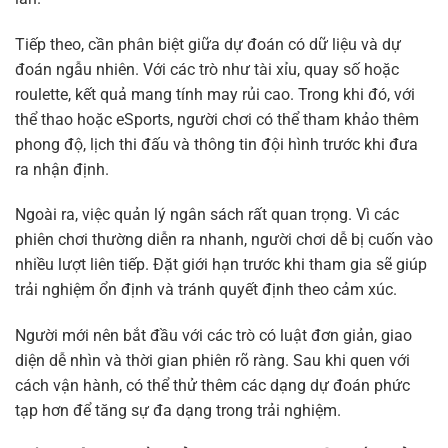
Tiếp theo, cần phân biệt giữa dự đoán có dữ liệu và dự
đoán ngẫu nhiên. Với các trò như tài xỉu, quay số hoặc
roulette, kết quả mang tính may rủi cao. Trong khi đó, với
thể thao hoặc eSports, người chơi có thể tham khảo thêm
phong độ, lịch thi đấu và thông tin đội hình trước khi đưa
ra nhận định.
Ngoài ra, việc quản lý ngân sách rất quan trọng. Vì các
phiên chơi thường diễn ra nhanh, người chơi dễ bị cuốn vào
nhiều lượt liên tiếp. Đặt giới hạn trước khi tham gia sẽ giúp
trải nghiệm ổn định và tránh quyết định theo cảm xúc.
Người mới nên bắt đầu với các trò có luật đơn giản, giao
diện dễ nhìn và thời gian phiên rõ ràng. Sau khi quen với
cách vận hành, có thể thử thêm các dạng dự đoán phức
tạp hơn để tăng sự đa dạng trong trải nghiệm.