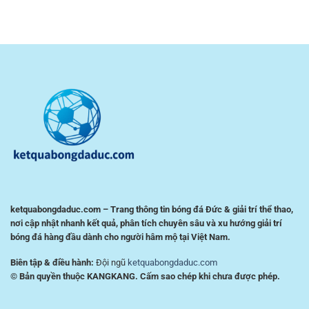
Chơi
Lông
dễ
Kiểm
Online
dùng
Soát
RR88
–
Rủi
–
Trải
Ro
Kinh
nghiệm
Nghiệm
tiện
Phân
lợi
Tích
cho
Trận
người
Đấu
chơi
Hiệu
Việt
Quả
ketquabongdaduc.com – Trang thông tin bóng đá Đức & giải trí thể thao,
nơi cập nhật nhanh kết quả, phân tích chuyên sâu và xu hướng giải trí
bóng đá hàng đầu dành cho người hâm mộ tại Việt Nam.
Biên tập & điều hành:
Đội ngũ
ketquabongdaduc.com
© Bản quyền thuộc KANGKANG. Cấm sao chép khi chưa được phép.