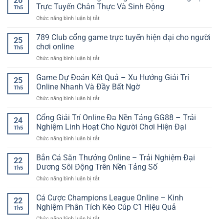
26
thể
Cách
Trực Tuyến Chân Thực Và Sinh Động
cho
Th5
thao
Phân
người
ở
Chức năng bình luận bị tắt
GO88
Tích
mới
Casino
giúp
Trận
Live
789 Club cổng game trực tuyến hiện đại cho người
người
Đấu
25
Tương
chơi
chơi online
Chuẩn
Th5
Tác
phân
Xác
ở
Chức năng bình luận bị tắt
Người
tích
Hơn
789
Thật
kèo
Club
Game Dự Đoán Kết Quả – Xu Hướng Giải Trí
–
hiệu
25
cổng
Trải
Online Nhanh Và Đầy Bất Ngờ
quả
Th5
game
Nghiệm
hơn
ở
Chức năng bình luận bị tắt
trực
Trực
Game
tuyến
Tuyến
Dự
Cổng Giải Trí Online Đa Nền Tảng GG88 – Trải
hiện
Chân
24
Đoán
đại
Nghiệm Linh Hoạt Cho Người Chơi Hiện Đại
Thực
Th5
Kết
cho
Và
ở
Chức năng bình luận bị tắt
Quả
người
Sinh
Cổng
–
chơi
Động
Giải
Bắn Cá Săn Thưởng Online – Trải Nghiệm Đại
Xu
online
22
Trí
Hướng
Dương Sôi Động Trên Nền Tảng Số
Th5
Online
Giải
ở
Chức năng bình luận bị tắt
Đa
Trí
Bắn
Nền
Online
Cá
Cá Cược Champions League Online – Kinh
Tảng
Nhanh
22
Săn
GG88
Nghiệm Phân Tích Kèo Cúp C1 Hiệu Quả
Và
Th5
Thưởng
–
Đầy
ở
Chức năng bình luận bị tắt