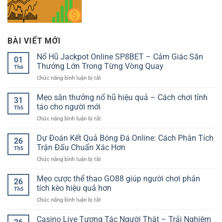
BÀI VIẾT MỚI
Nổ Hũ Jackpot Online SP8BET – Cảm Giác Săn
01
Thưởng Lớn Trong Từng Vòng Quay
Th6
ở
Chức năng bình luận bị tắt
Nổ
Hũ
Mẹo săn thưởng nổ hũ hiệu quả – Cách chơi tỉnh
31
Jackpot
táo cho người mới
Th5
Online
ở
Chức năng bình luận bị tắt
SP8BET
Mẹo
–
săn
Dự Đoán Kết Quả Bóng Đá Online: Cách Phân Tích
Cảm
26
thưởng
Giác
Trận Đấu Chuẩn Xác Hơn
Th5
nổ
Săn
ở
Chức năng bình luận bị tắt
hũ
Thưởng
Dự
hiệu
Lớn
Đoán
Mẹo cược thể thao GO88 giúp người chơi phân
quả
Trong
26
Kết
–
tích kèo hiệu quả hơn
Từng
Th5
Quả
Cách
Vòng
ở
Chức năng bình luận bị tắt
Bóng
chơi
Quay
Mẹo
Đá
tỉnh
cược
Casino Live Tương Tác Người Thật – Trải Nghiệm
Online:
táo