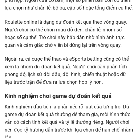
phù hợp. Ngoài cửa cơ bản, một số phiên bản còn có thêm
lựa chọn như chẵn lẻ, bộ ba, cặp số hoặc tổng điểm cụ thể.
Roulette online là dạng dự đoán kết quả theo vòng quay.
Người chơi có thể chọn màu đỏ đen, chẵn lẻ, nhóm số
hoặc số cụ thể. Trò chơi này hấp dẫn nhờ hình ảnh trực
quan và cảm giác chờ viên bi dừng lại trên vòng quay.
Ngoài ra, cá cược thể thao và eSports betting cũng có thể
xem là nhóm dự đoán kết quả. Người chơi cần phân tích
phong độ, lịch sử đối đầu, đội hình, chiến thuật hoặc dữ
liệu trước trận để đưa ra lựa chọn hợp lý hơn.
Kinh nghiệm chơi game dự đoán kết quả
Kinh nghiệm đầu tiên là phải hiểu rõ luật của từng trò. Dù
game dự đoán kết quả thường dễ tham gia, mỗi hình thức
vẫn có cách tính kết quả và tỷ lệ thưởng riêng. Người chơi
nên đọc kỹ hướng dẫn trước khi lựa chọn để hạn chế nhầm
lẫn.