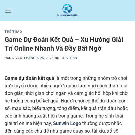
Bỏ
qua
nội
dung
THỂ THAO
Game Dự Đoán Kết Quả – Xu Hướng Giải
Trí Online Nhanh Và Đầy Bất Ngờ
ĐĂNG VÀO
THÁNG 5 25, 2026
BỞI
CTV_PBN
Game dự đoán kết quả
là một trong những nhóm trò chơi
trực tuyến được nhiều người quan tâm nhờ cách tham gia
đơn giản, thời gian chơi ngắn và cảm giác hồi hộp khi chờ
hệ thống công bố kết quả. Người chơi có thể dự đoán con
số, màu sắc, biểu tượng, tổng điểm, kết quả trận đấu hoặc
các tình huống xuất hiện trong game. Trong hệ sinh thái
giải trí online hiện nay,
Sunwin Logo
thường được nhắc
đến cùng các chủ đề như game quay số, tài xỉu, xổ số