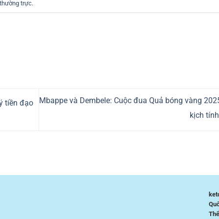
 thường trực
.
Mbappe và Dembele: Cuộc đua Quả bóng vàng 202
ý tiền đạo
kịch tín
ket
Quố
Thể