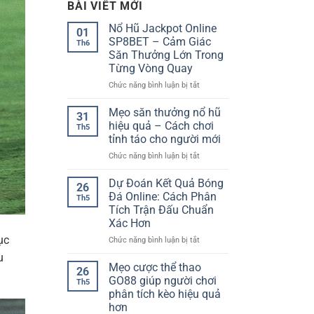
BÀI VIẾT MỚI
Nổ Hũ Jackpot Online
01
SP8BET – Cảm Giác
Th6
Săn Thưởng Lớn Trong
Từng Vòng Quay
ở
Chức năng bình luận bị tắt
Nổ
Hũ
Mẹo săn thưởng nổ hũ
31
Jackpot
hiệu quả – Cách chơi
Th5
Online
tỉnh táo cho người mới
SP8BET
ở
Chức năng bình luận bị tắt
–
Mẹo
Cảm
săn
Giác
Dự Đoán Kết Quả Bóng
26
thưởng
Săn
Đá Online: Cách Phân
Th5
nổ
Thưởng
Tích Trận Đấu Chuẩn
hũ
Lớn
Xác Hơn
hiệu
Trong
ục
quả
Từng
ở
Chức năng bình luận bị tắt
–
Vòng
Dự
u
Cách
Quay
Đoán
Mẹo cược thể thao
26
chơi
Kết
GO88 giúp người chơi
Th5
tỉnh
Quả
phân tích kèo hiệu quả
táo
Bóng
hơn
cho
Đá