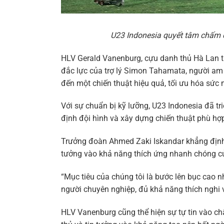
U23 Indonesia quyết tâm chấm d
HLV Gerald Vanenburg, cựu danh thủ Hà Lan t
đắc lực của trợ lý Simon Tahamata, người am
đến một chiến thuật hiệu quả, tối ưu hóa sức
Với sự chuẩn bị kỹ lưỡng, U23 Indonesia đã t
định đội hình và xây dựng chiến thuật phù hợp
Trưởng đoàn Ahmed Zaki Iskandar khẳng định m
tưởng vào khả năng thích ứng nhanh chóng của
“Mục tiêu của chúng tôi là bước lên bục cao n
người chuyên nghiệp, đủ khả năng thích nghi v
HLV Vanenburg cũng thể hiện sự tự tin vào chấ