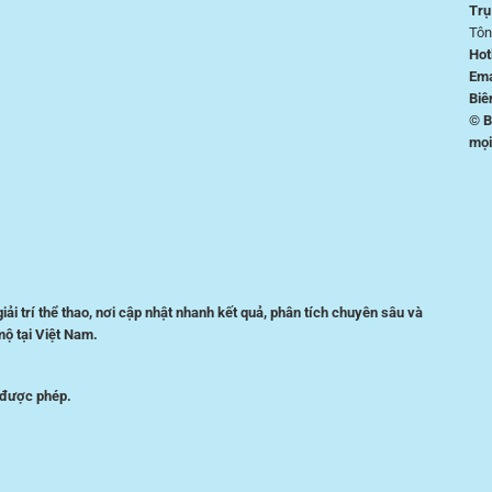
Trụ
Tôn
Hot
Ema
Biê
© B
mọi
i trí thể thao, nơi cập nhật nhanh kết quả, phân tích chuyên sâu và
mộ tại Việt Nam.
được phép.