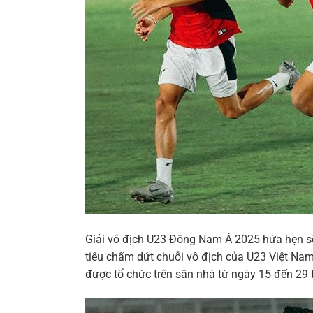
Giải vô địch U23 Đông Nam Á 2025 hứa hẹn sẽ
tiêu chấm dứt chuỗi vô địch của U23 Việt Nam.
được tổ chức trên sân nhà từ ngày 15 đến 29