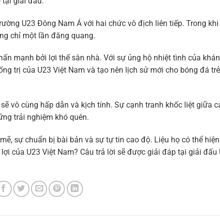
tại giải đấu.
trường U23 Đông Nam Á với hai chức vô địch liên tiếp. Trong khi
ưng chỉ một lần đăng quang.
n mạnh bởi lợi thế sân nhà. Với sự ủng hộ nhiệt tình của khán
ng trị của U23 Việt Nam và tạo nên lịch sử mới cho bóng đá trẻ
ẽ vô cùng hấp dẫn và kịch tính. Sự cạnh tranh khốc liệt giữa c
ng trải nghiệm khó quên.
, sự chuẩn bị bài bản và sự tự tin cao độ. Liệu họ có thể hiện
ợi của U23 Việt Nam? Câu trả lời sẽ được giải đáp tại giải đấu