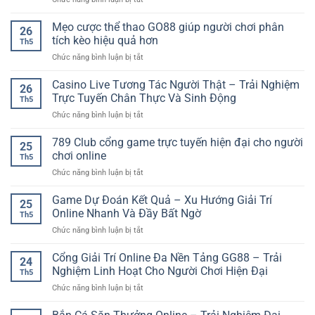
hũ
Thưởng
Dự
hiệu
Lớn
Đoán
Mẹo cược thể thao GO88 giúp người chơi phân
quả
Trong
26
Kết
–
tích kèo hiệu quả hơn
Từng
Th5
Quả
Cách
Vòng
ở
Chức năng bình luận bị tắt
Bóng
chơi
Quay
Mẹo
Đá
tỉnh
cược
Casino Live Tương Tác Người Thật – Trải Nghiệm
Online:
táo
26
thể
Cách
Trực Tuyến Chân Thực Và Sinh Động
cho
Th5
thao
Phân
người
ở
Chức năng bình luận bị tắt
GO88
Tích
mới
Casino
giúp
Trận
Live
789 Club cổng game trực tuyến hiện đại cho người
người
Đấu
25
Tương
chơi
chơi online
Chuẩn
Th5
Tác
phân
Xác
ở
Chức năng bình luận bị tắt
Người
tích
Hơn
789
Thật
kèo
Club
Game Dự Đoán Kết Quả – Xu Hướng Giải Trí
–
hiệu
25
cổng
Trải
Online Nhanh Và Đầy Bất Ngờ
quả
Th5
game
Nghiệm
hơn
ở
Chức năng bình luận bị tắt
trực
Trực
Game
tuyến
Tuyến
Dự
Cổng Giải Trí Online Đa Nền Tảng GG88 – Trải
hiện
Chân
24
Đoán
đại
Nghiệm Linh Hoạt Cho Người Chơi Hiện Đại
Thực
Th5
Kết
cho
Và
ở
Chức năng bình luận bị tắt
Quả
người
Sinh
Cổng
–
chơi
Động
Giải
Xu