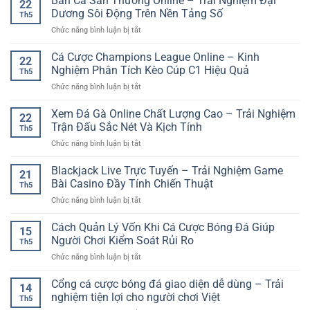
Bắn Cá Săn Thưởng Online – Trải Nghiệm Đại
online
22
Trí
Hướng
Dương Sôi Động Trên Nền Tảng Số
Th5
Online
Giải
ở
Chức năng bình luận bị tắt
Đa
Trí
Bắn
Nền
Online
Cá
Cá Cược Champions League Online – Kinh
Tảng
Nhanh
22
Săn
GG88
Nghiệm Phân Tích Kèo Cúp C1 Hiệu Quả
Và
Th5
Thưởng
–
Đầy
ở
Chức năng bình luận bị tắt
Online
Trải
Bất
Cá
–
Nghiệm
Ngờ
Cược
Xem Đá Gà Online Chất Lượng Cao – Trải Nghiệm
Trải
Linh
22
Champions
Nghiệm
Trận Đấu Sắc Nét Và Kịch Tính
Hoạt
Th5
League
Đại
Cho
ở
Chức năng bình luận bị tắt
Online
Dương
Người
Xem
–
Sôi
Chơi
Đá
Blackjack Live Trực Tuyến – Trải Nghiệm Game
Kinh
Động
21
Hiện
Gà
Nghiệm
Bài Casino Đầy Tính Chiến Thuật
Trên
Đại
Th5
Online
Phân
Nền
ở
Chức năng bình luận bị tắt
Chất
Tích
Tảng
Blackjack
Lượng
Kèo
Số
Live
Cách Quản Lý Vốn Khi Cá Cược Bóng Đá Giúp
Cao
Cúp
15
Trực
–
Người Chơi Kiểm Soát Rủi Ro
C1
Th5
Tuyến
Trải
Hiệu
ở
Chức năng bình luận bị tắt
–
Nghiệm
Quả
Cách
Trải
Trận
Quản
Cổng cá cược bóng đá giao diện dễ dùng – Trải
Nghiệm
Đấu
14
Lý
Game
nghiệm tiện lợi cho người chơi Việt
Sắc
Th5
Vốn
Bài
Nét