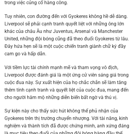
trong việc củng cố hàng công.
Tuy nhiên, con đường đến với Gyokeres không hề dễ dàng.
Liverpool sẽ phải cạnh tranh quyết liệt với những ông lớn
khác của châu Âu như Juventus, Arsenal và Manchester
United, những đội bóng cũng đã theo đuổi Gyokeres từ lâu.
Đây hứa hẹn sẽ là một cuộc chiến tranh giành chữ ký đầy
cam go và hấp dẫn.
Với tiềm lực tài chính mạnh mẽ và tham vọng vô địch,
Liverpool được đánh giá là một ứng cử viên sáng giá trong
cuộc đua này. Sự xuất hiện của họ chắc chắn sẽ làm tăng
thêm tính cạnh tranh và quyết liệt của cuộc đua, mang đến
cho người hâm mộ những diễn biến bất ngờ và thú vị.
Sự kiện này cho thấy sức hút không thể phủ nhận của
Gyokeres trên thị trường chuyển nhượng. Với tài năng, kinh
nghiệm và thành tích đã được chứng minh, anh xứng đáng
là mục tiêu theo đuổi của những đội bóng hàng đầu thế