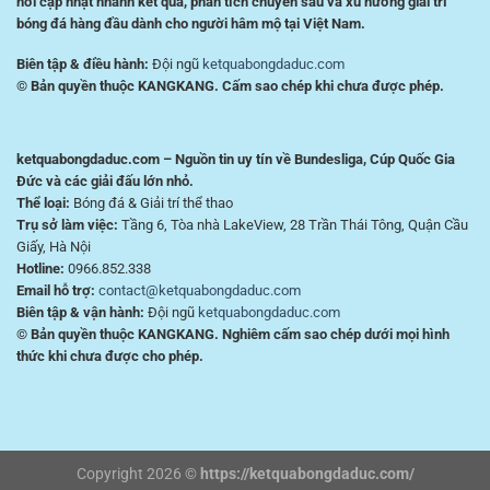
nơi cập nhật nhanh kết quả, phân tích chuyên sâu và xu hướng giải trí
bóng đá hàng đầu dành cho người hâm mộ tại Việt Nam.
Biên tập & điều hành:
Đội ngũ
ketquabongdaduc.com
© Bản quyền thuộc KANGKANG. Cấm sao chép khi chưa được phép.
ketquabongdaduc.com – Nguồn tin uy tín về Bundesliga, Cúp Quốc Gia
Đức và các giải đấu lớn nhỏ.
Thể loại:
Bóng đá & Giải trí thể thao
Trụ sở làm việc:
Tầng 6, Tòa nhà LakeView, 28 Trần Thái Tông, Quận Cầu
Giấy, Hà Nội
Hotline:
0966.852.338
Email hỗ trợ:
contact@ketquabongdaduc.com
Biên tập & vận hành:
Đội ngũ
ketquabongdaduc.com
© Bản quyền thuộc KANGKANG. Nghiêm cấm sao chép dưới mọi hình
thức khi chưa được cho phép.
Copyright 2026 ©
https://ketquabongdaduc.com/