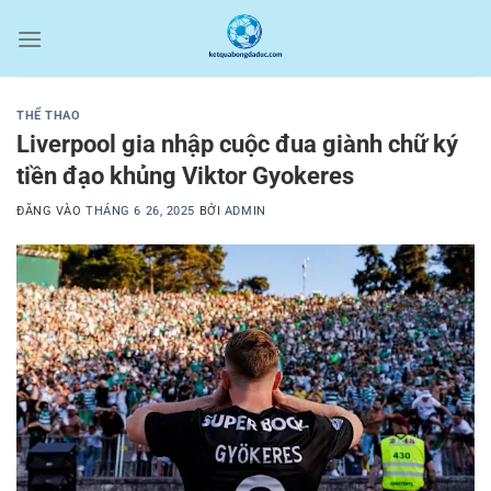
Bỏ
qua
nội
dung
THỂ THAO
Liverpool gia nhập cuộc đua giành chữ ký
tiền đạo khủng Viktor Gyokeres
ĐĂNG VÀO
THÁNG 6 26, 2025
BỞI
ADMIN