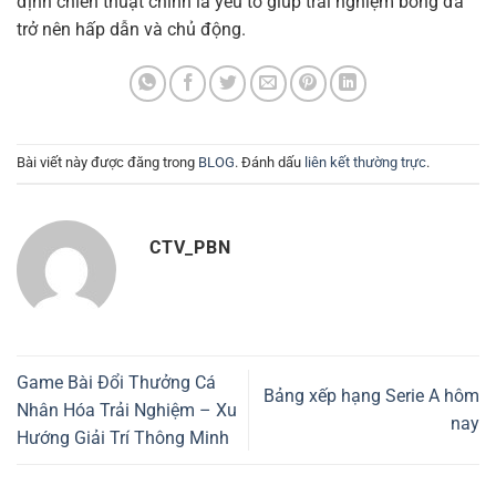
định chiến thuật chính là yếu tố giúp trải nghiệm bóng đá
trở nên hấp dẫn và chủ động.
Bài viết này được đăng trong
BLOG
. Đánh dấu
liên kết thường trực
.
CTV_PBN
Game Bài Đổi Thưởng Cá
Bảng xếp hạng Serie A hôm
Nhân Hóa Trải Nghiệm – Xu
nay
Hướng Giải Trí Thông Minh