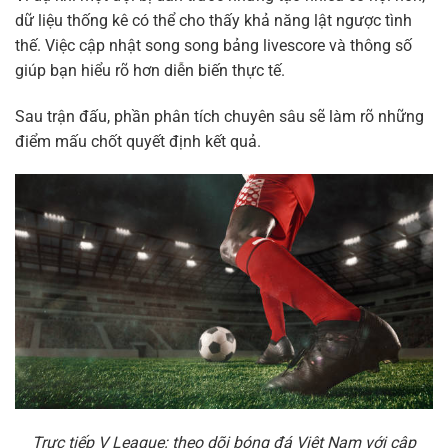
dữ liệu thống kê có thể cho thấy khả năng lật ngược tình
thế. Việc cập nhật song song bảng livescore và thông số
giúp bạn hiểu rõ hơn diễn biến thực tế.
Sau trận đấu, phần phân tích chuyên sâu sẽ làm rõ những
điểm mấu chốt quyết định kết quả.
Trực tiếp V League: theo dõi bóng đá Việt Nam với cập