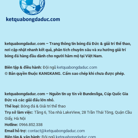
Đấu
chơi
Hiệu
Việt
Quả
ketquabongdaduc.com – Trang thông tin bóng đá Đức & giải trí thể thao,
nơi cập nhật nhanh kết quả, phân tích chuyên sâu và xu hướng giải trí
bóng đá hàng đầu dành cho người hâm mộ tại Việt Nam.
Biên tập & điều hành:
Đội ngũ
ketquabongdaduc.com
© Bản quyền thuộc KANGKANG. Cấm sao chép khi chưa được phép.
ketquabongdaduc.com – Nguồn tin uy tín về Bundesliga, Cúp Quốc Gia
Đức và các giải đấu lớn nhỏ.
Thể loại:
Bóng đá & Giải trí thể thao
Trụ sở làm việc:
Tầng 6, Tòa nhà LakeView, 28 Trần Thái Tông, Quận Cầu
Giấy, Hà Nội
Hotline:
0966.852.338
Email hỗ trợ:
contact@ketquabongdaduc.com
Biên tập & vận hành:
Đội ngũ
ketquabongdaduc.com