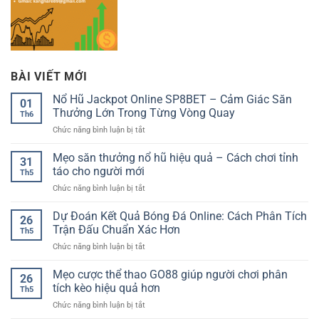
BÀI VIẾT MỚI
Nổ Hũ Jackpot Online SP8BET – Cảm Giác Săn
01
Thưởng Lớn Trong Từng Vòng Quay
Th6
ở
Chức năng bình luận bị tắt
Nổ
Hũ
Mẹo săn thưởng nổ hũ hiệu quả – Cách chơi tỉnh
31
Jackpot
táo cho người mới
Th5
Online
ở
Chức năng bình luận bị tắt
SP8BET
Mẹo
–
săn
Dự Đoán Kết Quả Bóng Đá Online: Cách Phân Tích
Cảm
26
thưởng
Giác
Trận Đấu Chuẩn Xác Hơn
Th5
nổ
Săn
ở
Chức năng bình luận bị tắt
hũ
Thưởng
Dự
hiệu
Lớn
Đoán
Mẹo cược thể thao GO88 giúp người chơi phân
quả
Trong
26
Kết
–
tích kèo hiệu quả hơn
Từng
Th5
Quả
Cách
Vòng
ở
Chức năng bình luận bị tắt
Bóng
chơi
Quay
Mẹo
Đá