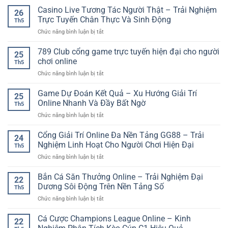
tỉnh
cược
Casino Live Tương Tác Người Thật – Trải Nghiệm
Online:
táo
26
thể
Cách
Trực Tuyến Chân Thực Và Sinh Động
cho
Th5
thao
Phân
người
ở
Chức năng bình luận bị tắt
GO88
Tích
mới
Casino
giúp
Trận
Live
789 Club cổng game trực tuyến hiện đại cho người
người
Đấu
25
Tương
chơi
chơi online
Chuẩn
Th5
Tác
phân
Xác
ở
Chức năng bình luận bị tắt
Người
tích
Hơn
789
Thật
kèo
Club
Game Dự Đoán Kết Quả – Xu Hướng Giải Trí
–
hiệu
25
cổng
Trải
Online Nhanh Và Đầy Bất Ngờ
quả
Th5
game
Nghiệm
hơn
ở
Chức năng bình luận bị tắt
trực
Trực
Game
tuyến
Tuyến
Dự
Cổng Giải Trí Online Đa Nền Tảng GG88 – Trải
hiện
Chân
24
Đoán
đại
Nghiệm Linh Hoạt Cho Người Chơi Hiện Đại
Thực
Th5
Kết
cho
Và
ở
Chức năng bình luận bị tắt
Quả
người
Sinh
Cổng
–
chơi
Động
Giải
Bắn Cá Săn Thưởng Online – Trải Nghiệm Đại
Xu
online
22
Trí
Hướng
Dương Sôi Động Trên Nền Tảng Số
Th5
Online
Giải
ở
Chức năng bình luận bị tắt
Đa
Trí
Bắn
Nền
Online
Cá
Cá Cược Champions League Online – Kinh
Tảng
Nhanh
22
Săn
GG88
Và