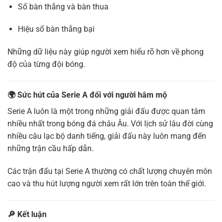
Số bàn thắng và bàn thua
Hiệu số bàn thắng bại
Những dữ liệu này giúp người xem hiểu rõ hơn về phong
độ của từng đội bóng.
🌍 Sức hút của Serie A đối với người hâm mộ
Serie A luôn là một trong những giải đấu được quan tâm
nhiều nhất trong bóng đá châu Âu. Với lịch sử lâu đời cùng
nhiều câu lạc bộ danh tiếng, giải đấu này luôn mang đến
những trận cầu hấp dẫn.
Các trận đấu tại Serie A thường có chất lượng chuyên môn
cao và thu hút lượng người xem rất lớn trên toàn thế giới.
🔎 Kết luận