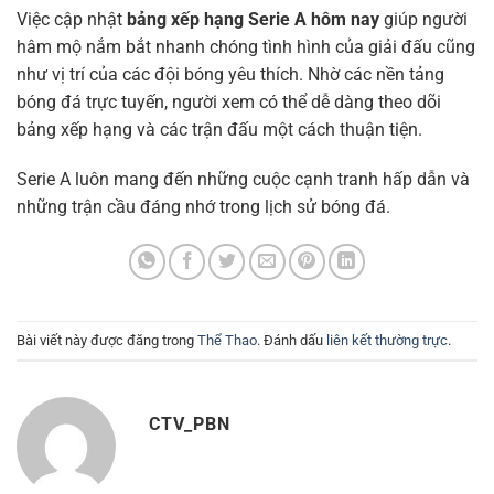
Việc cập nhật
bảng xếp hạng Serie A hôm nay
giúp người
hâm mộ nắm bắt nhanh chóng tình hình của giải đấu cũng
như vị trí của các đội bóng yêu thích. Nhờ các nền tảng
bóng đá trực tuyến, người xem có thể dễ dàng theo dõi
bảng xếp hạng và các trận đấu một cách thuận tiện.
Serie A luôn mang đến những cuộc cạnh tranh hấp dẫn và
những trận cầu đáng nhớ trong lịch sử bóng đá.
Bài viết này được đăng trong
Thể Thao
. Đánh dấu
liên kết thường trực
.
CTV_PBN