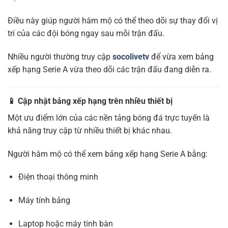
Điều này giúp người hâm mộ có thể theo dõi sự thay đổi vị
trí của các đội bóng ngay sau mỗi trận đấu.
Nhiều người thường truy cập
socolivetv
để vừa xem bảng
xếp hạng Serie A vừa theo dõi các trận đấu đang diễn ra.
📱 Cập nhật bảng xếp hạng trên nhiều thiết bị
Một ưu điểm lớn của các nền tảng bóng đá trực tuyến là
khả năng truy cập từ nhiều thiết bị khác nhau.
Người hâm mộ có thể xem bảng xếp hạng Serie A bằng:
Điện thoại thông minh
Máy tính bảng
Laptop hoặc máy tính bàn