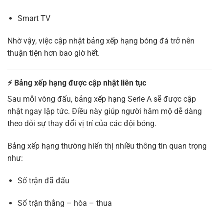
Smart TV
Nhờ vậy, việc cập nhật bảng xếp hạng bóng đá trở nên
thuận tiện hơn bao giờ hết.
⚡ Bảng xếp hạng được cập nhật liên tục
Sau mỗi vòng đấu, bảng xếp hạng Serie A sẽ được cập
nhật ngay lập tức. Điều này giúp người hâm mộ dễ dàng
theo dõi sự thay đổi vị trí của các đội bóng.
Bảng xếp hạng thường hiển thị nhiều thông tin quan trọng
như:
Số trận đã đấu
Số trận thắng – hòa – thua