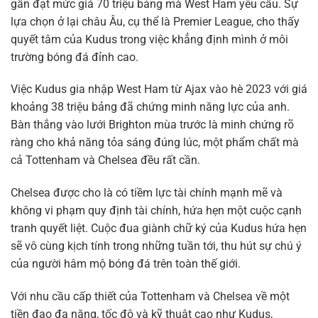
gần đạt mức giá 70 triệu bảng mà West Ham yêu cầu. Sự
lựa chọn ở lại châu Âu, cụ thể là Premier League, cho thấy
quyết tâm của Kudus trong việc khẳng định mình ở môi
trường bóng đá đỉnh cao.
Việc Kudus gia nhập West Ham từ Ajax vào hè 2023 với giá
khoảng 38 triệu bảng đã chứng minh năng lực của anh.
Bàn thắng vào lưới Brighton mùa trước là minh chứng rõ
ràng cho khả năng tỏa sáng đúng lúc, một phẩm chất mà
cả Tottenham và Chelsea đều rất cần.
Chelsea được cho là có tiềm lực tài chính mạnh mẽ và
không vi phạm quy định tài chính, hứa hẹn một cuộc cạnh
tranh quyết liệt. Cuộc đua giành chữ ký của Kudus hứa hẹn
sẽ vô cùng kịch tính trong những tuần tới, thu hút sự chú ý
của người hâm mộ bóng đá trên toàn thế giới.
Với nhu cầu cấp thiết của Tottenham và Chelsea về một
tiền đạo đa năng, tốc độ và kỹ thuật cao như Kudus,