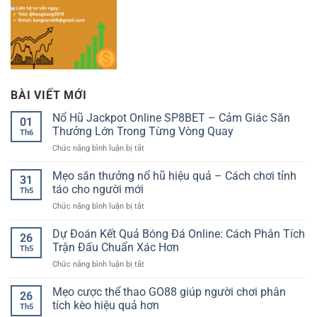
BÀI VIẾT MỚI
Nổ Hũ Jackpot Online SP8BET – Cảm Giác Săn
01
Thưởng Lớn Trong Từng Vòng Quay
Th6
ở
Chức năng bình luận bị tắt
Nổ
Hũ
Mẹo săn thưởng nổ hũ hiệu quả – Cách chơi tỉnh
31
Jackpot
táo cho người mới
Th5
Online
ở
Chức năng bình luận bị tắt
SP8BET
Mẹo
–
săn
Dự Đoán Kết Quả Bóng Đá Online: Cách Phân Tích
Cảm
26
thưởng
Giác
Trận Đấu Chuẩn Xác Hơn
Th5
nổ
Săn
ở
Chức năng bình luận bị tắt
hũ
Thưởng
Dự
hiệu
Lớn
Đoán
Mẹo cược thể thao GO88 giúp người chơi phân
quả
Trong
26
Kết
–
tích kèo hiệu quả hơn
Từng
Th5
Quả
Cách
Vòng