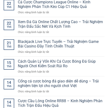
Cá
Cá Cược Champions League Online – Kinh
Tảng
Nhanh
22
Săn
GG88
Nghiệm Phân Tích Kèo Cúp C1 Hiệu Quả
Và
Th5
Thưởng
–
Đầy
ở
Chức năng bình luận bị tắt
Online
Trải
Bất
Cá
–
Nghiệm
Ngờ
Cược
Xem Đá Gà Online Chất Lượng Cao – Trải Nghiệm
Trải
Linh
22
Champions
Nghiệm
Trận Đấu Sắc Nét Và Kịch Tính
Hoạt
Th5
League
Đại
Cho
ở
Chức năng bình luận bị tắt
Online
Dương
Người
Xem
–
Sôi
Chơi
Đá
Blackjack Live Trực Tuyến – Trải Nghiệm Game
Kinh
Động
21
Hiện
Gà
Nghiệm
Bài Casino Đầy Tính Chiến Thuật
Trên
Đại
Th5
Online
Phân
Nền
ở
Chức năng bình luận bị tắt
Chất
Tích
Tảng
Blackjack
Lượng
Kèo
Số
Live
Cách Quản Lý Vốn Khi Cá Cược Bóng Đá Giúp
Cao
Cúp
15
Trực
–
Người Chơi Kiểm Soát Rủi Ro
C1
Th5
Tuyến
Trải
Hiệu
ở
Chức năng bình luận bị tắt
–
Nghiệm
Quả
Cách
Trải
Trận
Quản
Cổng cá cược bóng đá giao diện dễ dùng – Trải
Nghiệm
Đấu
14
Lý
Game
nghiệm tiện lợi cho người chơi Việt
Sắc
Th5
Vốn
Bài
Nét
ở
Chức năng bình luận bị tắt
Khi
Casino
Và
Cổng
Cá
Đầy
Kịch
cá
Cược Cầu Lông Online RR88 – Kinh Nghiệm Phân
Cược
Tính
14
Tính
cược
Bóng
Tích Trận Đấu Hiệu Quả
Chiến
Th5
bóng