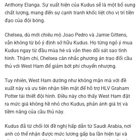
Anthony Elanga. Sự xuất hiện của Kudus sẽ là một bổ sung
chất lượng, mang đến sự cạnh tranh khốc liệt cho vị trí tiền
đạo của đội bóng.
Chelsea, dù mới chiêu mộ Joao Pedro và Jamie Gittens,
vẫn không từ bỏ ý định sở hữu Kudus. Họ từng ngỏ ý mua
Kudus ngay từ đầu mùa hè và vẫn theo dõi sát sao tình
hình. Thậm chí, Chelsea cân nhắc phương án trao đổi cầu
thủ với West Ham để giảm bớt phí chuyển nhượng.
Tuy nhiên, West Ham dường như không mặn mà với đề
xuất này và ưu tiên nhận tiền mặt để hỗ trợ HLV Graham
Potter tái thiết đội hình. Điều này cho thấy West Ham đặt
ra mức giá không hề nhỏ cho Kudus, phản ánh giá trị và
tiềm năng của cầu thủ này.
Kudus đã từ chối lời đề nghị hấp dẫn từ Saudi Arabia, nơi
anh có thể nhận được mức lương gấp ba lần hiện tại và