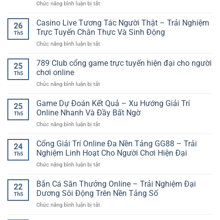
ở
Chức năng bình luận bị tắt
Bóng
chơi
Quay
Mẹo
Đá
tỉnh
cược
Casino Live Tương Tác Người Thật – Trải Nghiệm
Online:
táo
26
thể
Cách
Trực Tuyến Chân Thực Và Sinh Động
cho
Th5
thao
Phân
người
ở
Chức năng bình luận bị tắt
GO88
Tích
mới
Casino
giúp
Trận
Live
789 Club cổng game trực tuyến hiện đại cho người
người
Đấu
25
Tương
chơi
chơi online
Chuẩn
Th5
Tác
phân
Xác
ở
Chức năng bình luận bị tắt
Người
tích
Hơn
789
Thật
kèo
Club
Game Dự Đoán Kết Quả – Xu Hướng Giải Trí
–
hiệu
25
cổng
Trải
Online Nhanh Và Đầy Bất Ngờ
quả
Th5
game
Nghiệm
hơn
ở
Chức năng bình luận bị tắt
trực
Trực
Game
tuyến
Tuyến
Dự
Cổng Giải Trí Online Đa Nền Tảng GG88 – Trải
hiện
Chân
24
Đoán
đại
Nghiệm Linh Hoạt Cho Người Chơi Hiện Đại
Thực
Th5
Kết
cho
Và
ở
Chức năng bình luận bị tắt
Quả
người
Sinh
Cổng
–
chơi
Động
Giải
Bắn Cá Săn Thưởng Online – Trải Nghiệm Đại
Xu
online
22
Trí
Hướng
Dương Sôi Động Trên Nền Tảng Số
Th5
Online
Giải
ở
Chức năng bình luận bị tắt
Đa
Trí
Bắn
Nền
Online