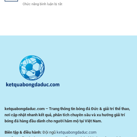
Đá
Thuật
ở
Chức năng bình luận bị tắt
đá
Giúp
Cược
giao
Người
Cầu
diện
Chơi
Lông
dễ
Kiểm
Online
dùng
Soát
RR88
–
Rủi
–
Trải
Ro
Kinh
nghiệm
Nghiệm
tiện
Phân
lợi
Tích
cho
Trận
người
Đấu
chơi
Hiệu
Việt
Quả
ketquabongdaduc.com – Trang thông tin bóng đá Đức & giải trí thể thao,
nơi cập nhật nhanh kết quả, phân tích chuyên sâu và xu hướng giải trí
bóng đá hàng đầu dành cho người hâm mộ tại Việt Nam.
Biên tập & điều hành:
Đội ngũ
ketquabongdaduc.com