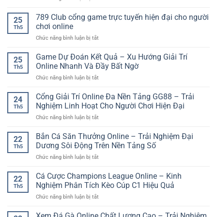
Tích
mới
Casino
giúp
Trận
Live
789 Club cổng game trực tuyến hiện đại cho người
người
Đấu
25
Tương
chơi
chơi online
Chuẩn
Th5
Tác
phân
Xác
ở
Chức năng bình luận bị tắt
Người
tích
Hơn
789
Thật
kèo
Club
Game Dự Đoán Kết Quả – Xu Hướng Giải Trí
–
hiệu
25
cổng
Trải
Online Nhanh Và Đầy Bất Ngờ
quả
Th5
game
Nghiệm
hơn
ở
Chức năng bình luận bị tắt
trực
Trực
Game
tuyến
Tuyến
Dự
Cổng Giải Trí Online Đa Nền Tảng GG88 – Trải
hiện
Chân
24
Đoán
đại
Nghiệm Linh Hoạt Cho Người Chơi Hiện Đại
Thực
Th5
Kết
cho
Và
ở
Chức năng bình luận bị tắt
Quả
người
Sinh
Cổng
–
chơi
Động
Giải
Bắn Cá Săn Thưởng Online – Trải Nghiệm Đại
Xu
online
22
Trí
Hướng
Dương Sôi Động Trên Nền Tảng Số
Th5
Online
Giải
ở
Chức năng bình luận bị tắt
Đa
Trí
Bắn
Nền
Online
Cá
Cá Cược Champions League Online – Kinh
Tảng
Nhanh
22
Săn
GG88
Nghiệm Phân Tích Kèo Cúp C1 Hiệu Quả
Và
Th5
Thưởng
–
Đầy
ở
Chức năng bình luận bị tắt
Online
Trải
Bất
Cá
–
Nghiệm
Ngờ
Cược
Xem Đá Gà Online Chất Lượng Cao – Trải Nghiệm
Trải
Linh