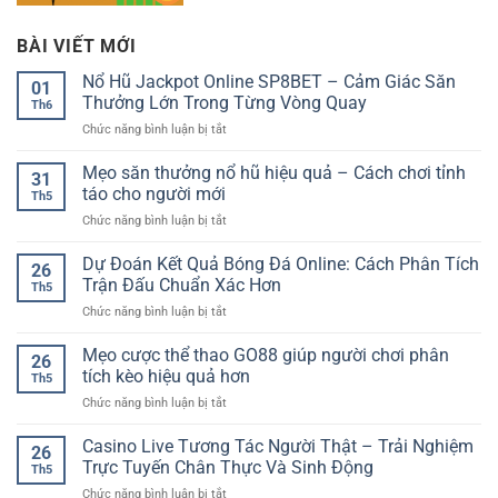
BÀI VIẾT MỚI
Nổ Hũ Jackpot Online SP8BET – Cảm Giác Săn
01
Thưởng Lớn Trong Từng Vòng Quay
Th6
ở
Chức năng bình luận bị tắt
Nổ
Hũ
Mẹo săn thưởng nổ hũ hiệu quả – Cách chơi tỉnh
31
Jackpot
táo cho người mới
Th5
Online
ở
Chức năng bình luận bị tắt
SP8BET
Mẹo
–
săn
Dự Đoán Kết Quả Bóng Đá Online: Cách Phân Tích
Cảm
26
thưởng
Giác
Trận Đấu Chuẩn Xác Hơn
Th5
nổ
Săn
ở
Chức năng bình luận bị tắt
hũ
Thưởng
Dự
hiệu
Lớn
Đoán
Mẹo cược thể thao GO88 giúp người chơi phân
quả
Trong
26
Kết
–
tích kèo hiệu quả hơn
Từng
Th5
Quả
Cách
Vòng
ở
Chức năng bình luận bị tắt
Bóng
chơi
Quay
Mẹo
Đá
tỉnh
cược
Casino Live Tương Tác Người Thật – Trải Nghiệm
Online:
táo
26
thể
Cách
Trực Tuyến Chân Thực Và Sinh Động
cho
Th5
thao
Phân
người
ở
Chức năng bình luận bị tắt
GO88