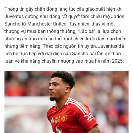
Thông tin gây chấn động làng túc cầu giáo xuất hiện khi
Juventus dường như đang rất quyết tâm chiêu mộ Jadon
Sancho từ Manchester United. Tuy nhiên, thay vì một
thương vụ mua bán thông thường, “Lão bà” lại lựa chọn
phương án trao đổi cầu thủ, một chiến lược đầy mạo hiểm
nhưng tiềm năng. Theo các nguồn tin uy tín, Juventus đã
liên hệ trực tiếp với đại diện của Sancho hai lần để thảo
luận về khả năng chuyển nhượng vào mùa hè năm 2025.