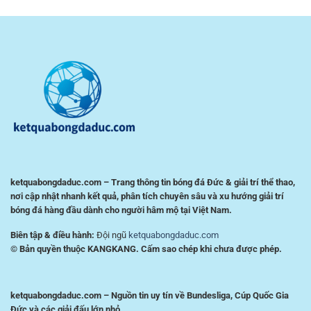
RR88
–
Rủi
–
Trải
Ro
Kinh
nghiệm
Nghiệm
tiện
Phân
lợi
Tích
cho
Trận
người
Đấu
chơi
Hiệu
Việt
Quả
ketquabongdaduc.com – Trang thông tin bóng đá Đức & giải trí thể thao,
nơi cập nhật nhanh kết quả, phân tích chuyên sâu và xu hướng giải trí
bóng đá hàng đầu dành cho người hâm mộ tại Việt Nam.
Biên tập & điều hành:
Đội ngũ
ketquabongdaduc.com
© Bản quyền thuộc KANGKANG. Cấm sao chép khi chưa được phép.
ketquabongdaduc.com – Nguồn tin uy tín về Bundesliga, Cúp Quốc Gia
Đức và các giải đấu lớn nhỏ.