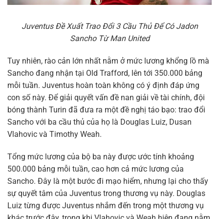
Juventus Đề Xuất Trao Đổi 3 Cầu Thủ Để Có Jadon
Sancho Từ Man United
Tuy nhiên, rào cản lớn nhất nằm ở mức lương khổng lồ mà
Sancho đang nhận tại Old Trafford, lên tới 350.000 bảng
mỗi tuần. Juventus hoàn toàn không có ý định đáp ứng
con số này. Để giải quyết vấn đề nan giải về tài chính, đội
bóng thành Turin đã đưa ra một đề nghị táo bạo: trao đổi
Sancho với ba cầu thủ của họ là Douglas Luiz, Dusan
Vlahovic và Timothy Weah.
Tổng mức lương của bộ ba này được ước tính khoảng
500.000 bảng mỗi tuần, cao hơn cả mức lương của
Sancho. Đây là một bước đi mạo hiểm, nhưng lại cho thấy
sự quyết tâm của Juventus trong thương vụ này. Douglas
Luiz từng được Juventus nhắm đến trong một thương vụ
khác trước đây, trong khi Vlahovic và Weah hiện đang nằm