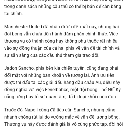
trong danh sách những cầu thủ có thể bị bán để cân bằng
tài chính.
Manchester United đã nhận được đề xuất này, nhưng hai
đội bóng vẫn chưa tiến hành đàm phán chính thức. Việc
thương vụ có thành công hay không phụ thuộc rất nhiều
vào sự đồng thuận của cả hai phía về vấn đề tài chính và
sự sẵn sàng của các cầu thủ tham gia trao đổi.
Jadon Sancho, phía bên kia chiến tuyến, cũng đang phải
đối mặt với những băn khoăn về tương lai. Anh ưu tiên
được thi đấu tại các giải đấu hàng đầu châu Âu, điều này
đồng nghĩa với việc Fenerbahce, một đội bóng Thổ Nhĩ Kỳ
cũng từng bày tỏ sự quan tâm, đã bị loại khỏi cuộc đua.
Trước đó, Napoli cũng đã tiếp cận Sancho, nhưng cũng
nhanh chóng rút lui do vướng mắc về vấn đề lương bổng.
Thương vụ này được đánh giá là vô cùng phức tạp, đòi hỏi