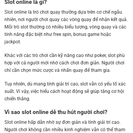
Slot online là gì?
Slot online là trò chơi quay thưởng dựa trên cơ chế ngẫu
nhiên, nơi người chơi quay các vòng quay để nhận kết quả.
Mỗi trò slot thường có nhiều biểu tượng, vòng quay và các
tính năng đặc biệt như free spin, bonus game hoặc
jackpot.
Khác với các trò chơi cần kỹ năng cao như poker, slot phù
hợp với cả người mới nhờ cách chơi đơn giản. Người chơi
chỉ cần chọn mức cược và nhấn quay để tham gia.
Tuy nhiên, dù mang tính giải trí cao, slot vẫn có yếu tố xác
suất. Vì vậy, việc hiểu cách hoạt động sẽ giúp tăng cơ hội
chiến thắng.
Vì sao slot online dễ thu hút người chơi?
Slot online hấp dẫn nhờ sự đơn giản và tính giải trí cao.
Người chơi không cần nhiều kinh nghiệm vẫn có thể tham