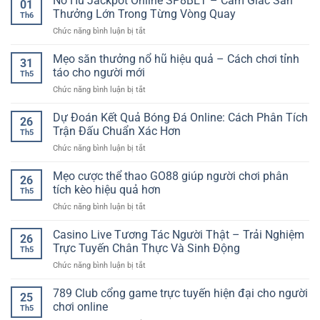
Nổ Hũ Jackpot Online SP8BET – Cảm Giác Săn
01
Thưởng Lớn Trong Từng Vòng Quay
Th6
ở
Chức năng bình luận bị tắt
Nổ
Hũ
Mẹo săn thưởng nổ hũ hiệu quả – Cách chơi tỉnh
31
Jackpot
táo cho người mới
Th5
Online
ở
Chức năng bình luận bị tắt
SP8BET
Mẹo
–
săn
Dự Đoán Kết Quả Bóng Đá Online: Cách Phân Tích
Cảm
26
thưởng
Giác
Trận Đấu Chuẩn Xác Hơn
Th5
nổ
Săn
ở
Chức năng bình luận bị tắt
hũ
Thưởng
Dự
hiệu
Lớn
Đoán
Mẹo cược thể thao GO88 giúp người chơi phân
quả
Trong
26
Kết
–
tích kèo hiệu quả hơn
Từng
Th5
Quả
Cách
Vòng
ở
Chức năng bình luận bị tắt
Bóng
chơi
Quay
Mẹo
Đá
tỉnh
cược
Casino Live Tương Tác Người Thật – Trải Nghiệm
Online:
táo
26
thể
Cách
Trực Tuyến Chân Thực Và Sinh Động
cho
Th5
thao
Phân
người
ở
Chức năng bình luận bị tắt
GO88
Tích
mới
Casino
giúp
Trận
Live
789 Club cổng game trực tuyến hiện đại cho người
người
Đấu
25
Tương
chơi
chơi online
Chuẩn
Th5
Tác
phân
Xác