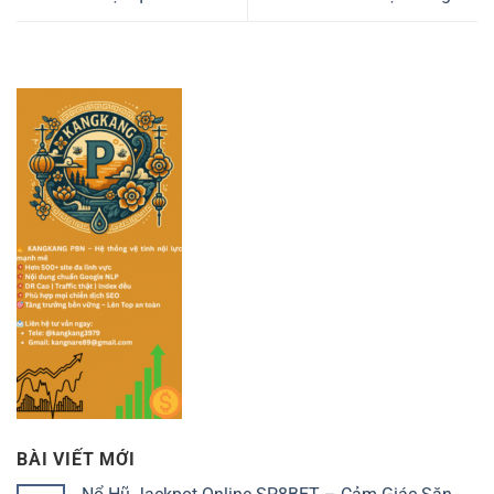
BÀI VIẾT MỚI