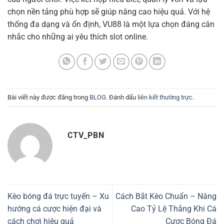
chọn nền tảng phù hợp sẽ giúp nâng cao hiệu quả. Với hệ
thống đa dạng và ổn định, VU88 là một lựa chọn đáng cân
nhắc cho những ai yêu thích slot online.
Bài viết này được đăng trong
BLOG
. Đánh dấu
liên kết thường trực
.
CTV_PBN
Kèo bóng đá trực tuyến – Xu
Cách Bắt Kèo Chuẩn – Nâng
hướng cá cược hiện đại và
Cao Tỷ Lệ Thắng Khi Cá
cách chơi hiệu quả
Cược Bóng Đá