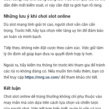
dẫn đến mất kiểm soát, vì vậy cần đặt ra giới hạn rõ ràng.
Những lưu ý khi chơi slot online
Dù slot mang tính giải trí cao, người chơi vẫn cần cẩn
trọng. Trước hết, hãy lựa chọn nền tảng uy tín để đảm bảo
an toàn và minh bạch.
Tiếp theo, không nên đặt cược theo cảm xúc. Việc giữ tâm
lý ổn định sẽ giúp bạn đưa ra quyết định hợp lý hơn.
Ngoài ra, hãy kiểm tra thông tin trước khi tham gia để tránh
các rủi ro không đáng có. Nếu muốn tìm hiểu thêm, bạn có
thể truy cập
https://mrg.us.com/
để tham khảo chi tiết.
Kết luận
Chơi slot online dễ trúng thưởng không chỉ phụ thuộc vào
may mắn mà còn dựa trên cách lựa chọn và chiến lược
của người chơi. Việc kết hợp hiểu biết, quản lý vốn và lựa