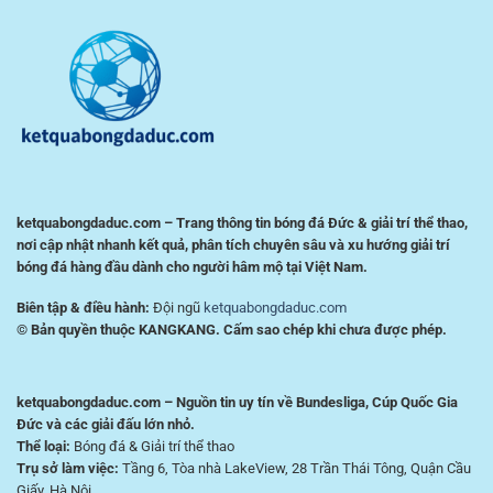
Phân
lợi
Tích
cho
Trận
người
Đấu
chơi
Hiệu
Việt
Quả
ketquabongdaduc.com – Trang thông tin bóng đá Đức & giải trí thể thao,
nơi cập nhật nhanh kết quả, phân tích chuyên sâu và xu hướng giải trí
bóng đá hàng đầu dành cho người hâm mộ tại Việt Nam.
Biên tập & điều hành:
Đội ngũ
ketquabongdaduc.com
© Bản quyền thuộc KANGKANG. Cấm sao chép khi chưa được phép.
ketquabongdaduc.com – Nguồn tin uy tín về Bundesliga, Cúp Quốc Gia
Đức và các giải đấu lớn nhỏ.
Thể loại:
Bóng đá & Giải trí thể thao
Trụ sở làm việc:
Tầng 6, Tòa nhà LakeView, 28 Trần Thái Tông, Quận Cầu
Giấy, Hà Nội