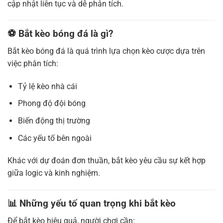
cập nhật liên tục và dễ phân tích.
⚽ Bắt kèo bóng đá là gì?
Bắt kèo bóng đá là quá trình lựa chọn kèo cược dựa trên
việc phân tích:
Tỷ lệ kèo nhà cái
Phong độ đội bóng
Biến động thị trường
Các yếu tố bên ngoài
Khác với dự đoán đơn thuần, bắt kèo yêu cầu sự kết hợp
giữa logic và kinh nghiệm.
📊 Những yếu tố quan trọng khi bắt kèo
Để bắt kèo hiệu quả, người chơi cần: