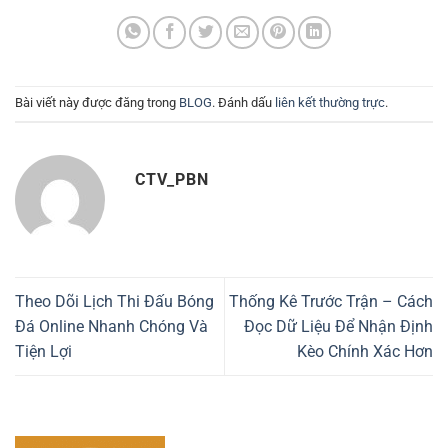
Bài viết này được đăng trong
BLOG
. Đánh dấu
liên kết thường trực
.
CTV_PBN
Theo Dõi Lịch Thi Đấu Bóng
Thống Kê Trước Trận – Cách
Đá Online Nhanh Chóng Và
Đọc Dữ Liệu Để Nhận Định
Tiện Lợi
Kèo Chính Xác Hơn