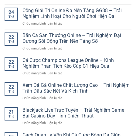
Trực
Game
tuyến
Tuyến
Dự
Cổng Giải Trí Online Đa Nền Tảng GG88 – Trải
hiện
Chân
24
Đoán
đại
Nghiệm Linh Hoạt Cho Người Chơi Hiện Đại
Thực
Th5
Kết
cho
Và
ở
Chức năng bình luận bị tắt
Quả
người
Sinh
Cổng
–
chơi
Động
Giải
Bắn Cá Săn Thưởng Online – Trải Nghiệm Đại
Xu
online
22
Trí
Hướng
Dương Sôi Động Trên Nền Tảng Số
Th5
Online
Giải
ở
Chức năng bình luận bị tắt
Đa
Trí
Bắn
Nền
Online
Cá
Cá Cược Champions League Online – Kinh
Tảng
Nhanh
22
Săn
GG88
Nghiệm Phân Tích Kèo Cúp C1 Hiệu Quả
Và
Th5
Thưởng
–
Đầy
ở
Chức năng bình luận bị tắt
Online
Trải
Bất
Cá
–
Nghiệm
Ngờ
Cược
Xem Đá Gà Online Chất Lượng Cao – Trải Nghiệm
Trải
Linh
22
Champions
Nghiệm
Trận Đấu Sắc Nét Và Kịch Tính
Hoạt
Th5
League
Đại
Cho
ở
Chức năng bình luận bị tắt
Online
Dương
Người
Xem
–
Sôi
Chơi
Đá
Blackjack Live Trực Tuyến – Trải Nghiệm Game
Kinh
Động
21
Hiện
Gà
Nghiệm
Bài Casino Đầy Tính Chiến Thuật
Trên
Đại
Th5
Online
Phân
Nền
ở
Chức năng bình luận bị tắt
Chất
Tích
Tảng
Blackjack
Lượng
Kèo
Số
Live
Cách Quản Lý Vốn Khi Cá Cược Bóng Đá Giúp
Cao
Cúp