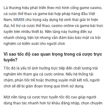
Là thương hiệu phát triển theo mô hình cổng game casino,
cá cược thể thao và game bài hợp pháp hàng đầu Việt
Nam,
MM88
chú trọng xây dựng hệ sinh thái giải trí hiện
đại, hỗ trợ cá cược thể thao, casino online và game bài trực
tuyến trên nhiều thiết bị. Nền tảng này hướng đến sự
nhanh chóng, tiện lợi nhưng vẫn đảm bảo bảo mật và trải
nghiệm có kiểm soát cho người chơi.
Vì sao tốc độ cao quan trọng trong cá cược trực
tuyến?
Tốc độ là yếu tố ảnh hưởng trực tiếp đến chất lượng trải
nghiệm khi tham gia cá cược online. Nếu hệ thống tải
chậm, phản hồi trễ hoặc thường xuyên mất kết nối, người
chơi sẽ dễ bị gián đoạn trong quá trình sử dụng.
Một nền tảng cá cược trực tuyến tốc độ cao giúp người
dùng thao tác nhanh hơn từ khâu đăng nhập, chọn chuyên