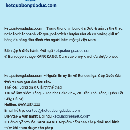
ketquabongdaduc.com – Trang thông tin bóng đá Đức & giải trí thể thao,
nơi cập nhật nhanh kết quả, phân tích chuyên sâu và xu hướng giải trí
bóng đá hàng đầu dành cho người hâm mộ tại Việt Nam.
Biên tập & điều hành:
Đội ngũ
ketquabongdaduc.com
© Bản quyền thuộc KANGKANG. Cấm sao chép khi chưa được phép.
ketquabongdaduc.com – Nguồn tin uy tín về Bundesliga, Cúp Quốc Gia
Đức và các giải đấu lớn nhỏ.
Thể loại:
Bóng đá & Giải trí thể thao
Trụ sở làm việc:
Tầng 6, Tòa nhà LakeView, 28 Trần Thái Tông, Quận Cầu
Giấy, Hà Nội
Hotline:
0966.852.338
Email hỗ trợ:
contact@ketquabongdaduc.com
Biên tập & vận hành:
Đội ngũ
ketquabongdaduc.com
© Bản quyền thuộc KANGKANG. Nghiêm cấm sao chép dưới mọi hình
thức khi chưa được cho phép.