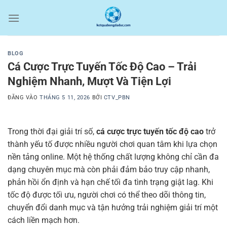
Bỏ
qua
nội
dung
BLOG
Cá Cược Trực Tuyến Tốc Độ Cao – Trải
Nghiệm Nhanh, Mượt Và Tiện Lợi
ĐĂNG VÀO
THÁNG 5 11, 2026
BỞI
CTV_PBN
Trong thời đại giải trí số,
cá cược trực tuyến tốc độ cao
trở
thành yếu tố được nhiều người chơi quan tâm khi lựa chọn
nền tảng online. Một hệ thống chất lượng không chỉ cần đa
dạng chuyên mục mà còn phải đảm bảo truy cập nhanh,
phản hồi ổn định và hạn chế tối đa tình trạng giật lag. Khi
tốc độ được tối ưu, người chơi có thể theo dõi thông tin,
chuyển đổi danh mục và tận hưởng trải nghiệm giải trí một
cách liền mạch hơn.