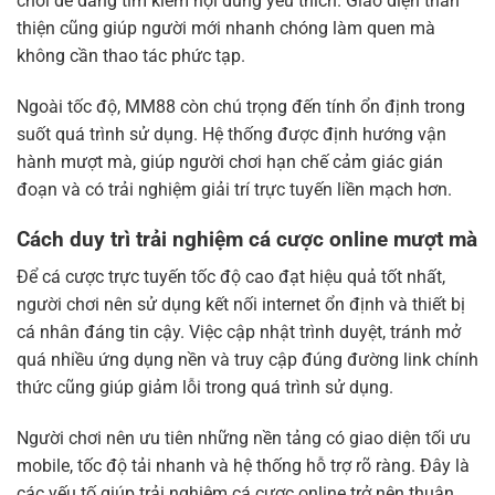
chơi dễ dàng tìm kiếm nội dung yêu thích. Giao diện thân
thiện cũng giúp người mới nhanh chóng làm quen mà
không cần thao tác phức tạp.
Ngoài tốc độ, MM88 còn chú trọng đến tính ổn định trong
suốt quá trình sử dụng. Hệ thống được định hướng vận
hành mượt mà, giúp người chơi hạn chế cảm giác gián
đoạn và có trải nghiệm giải trí trực tuyến liền mạch hơn.
Cách duy trì trải nghiệm cá cược online mượt mà
Để cá cược trực tuyến tốc độ cao đạt hiệu quả tốt nhất,
người chơi nên sử dụng kết nối internet ổn định và thiết bị
cá nhân đáng tin cậy. Việc cập nhật trình duyệt, tránh mở
quá nhiều ứng dụng nền và truy cập đúng đường link chính
thức cũng giúp giảm lỗi trong quá trình sử dụng.
Người chơi nên ưu tiên những nền tảng có giao diện tối ưu
mobile, tốc độ tải nhanh và hệ thống hỗ trợ rõ ràng. Đây là
các yếu tố giúp trải nghiệm cá cược online trở nên thuận