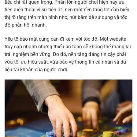
tiêu chí rất quan trọng. Phần lớn người chơi hiện nay ưu
tiên điện thoại vì sự tiện lợi, nên một nền tảng tốt cần hiển
thị rõ ràng trên màn hình nhỏ, nút bấm dễ sử dụng và tốc
độ phản hồi nhanh.
Yếu tố bảo mật cũng cần đi kèm với tốc độ. Một website
truy cập nhanh nhưng thiếu an toàn sẽ không thể mang lại
trải nghiệm bền vững. Do đó, nền tảng đáng tin cậy phải
vừa tối ưu hiệu suất, vừa bảo vệ thông tin cá nhân và dữ
liệu tài khoản của người chơi.