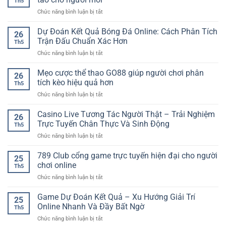
Th5
Online
ở
Chức năng bình luận bị tắt
SP8BET
Mẹo
–
săn
Dự Đoán Kết Quả Bóng Đá Online: Cách Phân Tích
Cảm
26
thưởng
Giác
Trận Đấu Chuẩn Xác Hơn
Th5
nổ
Săn
ở
Chức năng bình luận bị tắt
hũ
Thưởng
Dự
hiệu
Lớn
Đoán
Mẹo cược thể thao GO88 giúp người chơi phân
quả
Trong
26
Kết
–
tích kèo hiệu quả hơn
Từng
Th5
Quả
Cách
Vòng
ở
Chức năng bình luận bị tắt
Bóng
chơi
Quay
Mẹo
Đá
tỉnh
cược
Casino Live Tương Tác Người Thật – Trải Nghiệm
Online:
táo
26
thể
Cách
Trực Tuyến Chân Thực Và Sinh Động
cho
Th5
thao
Phân
người
ở
Chức năng bình luận bị tắt
GO88
Tích
mới
Casino
giúp
Trận
Live
789 Club cổng game trực tuyến hiện đại cho người
người
Đấu
25
Tương
chơi
chơi online
Chuẩn
Th5
Tác
phân
Xác
ở
Chức năng bình luận bị tắt
Người
tích
Hơn
789
Thật
kèo
Club
Game Dự Đoán Kết Quả – Xu Hướng Giải Trí
–
hiệu
25
cổng
Trải
Online Nhanh Và Đầy Bất Ngờ
quả
Th5
game
Nghiệm
hơn
ở
Chức năng bình luận bị tắt
trực
Trực