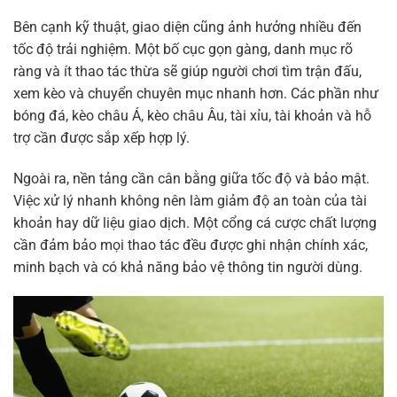
Bên cạnh kỹ thuật, giao diện cũng ảnh hưởng nhiều đến
tốc độ trải nghiệm. Một bố cục gọn gàng, danh mục rõ
ràng và ít thao tác thừa sẽ giúp người chơi tìm trận đấu,
xem kèo và chuyển chuyên mục nhanh hơn. Các phần như
bóng đá, kèo châu Á, kèo châu Âu, tài xỉu, tài khoản và hỗ
trợ cần được sắp xếp hợp lý.
Ngoài ra, nền tảng cần cân bằng giữa tốc độ và bảo mật.
Việc xử lý nhanh không nên làm giảm độ an toàn của tài
khoản hay dữ liệu giao dịch. Một cổng cá cược chất lượng
cần đảm bảo mọi thao tác đều được ghi nhận chính xác,
minh bạch và có khả năng bảo vệ thông tin người dùng.