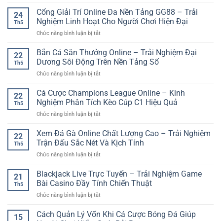
Game
tuyến
Tuyến
Dự
Cổng Giải Trí Online Đa Nền Tảng GG88 – Trải
hiện
Chân
24
Đoán
đại
Nghiệm Linh Hoạt Cho Người Chơi Hiện Đại
Thực
Th5
Kết
cho
Và
ở
Chức năng bình luận bị tắt
Quả
người
Sinh
Cổng
–
chơi
Động
Giải
Bắn Cá Săn Thưởng Online – Trải Nghiệm Đại
Xu
online
22
Trí
Hướng
Dương Sôi Động Trên Nền Tảng Số
Th5
Online
Giải
ở
Chức năng bình luận bị tắt
Đa
Trí
Bắn
Nền
Online
Cá
Cá Cược Champions League Online – Kinh
Tảng
Nhanh
22
Săn
GG88
Nghiệm Phân Tích Kèo Cúp C1 Hiệu Quả
Và
Th5
Thưởng
–
Đầy
ở
Chức năng bình luận bị tắt
Online
Trải
Bất
Cá
–
Nghiệm
Ngờ
Cược
Xem Đá Gà Online Chất Lượng Cao – Trải Nghiệm
Trải
Linh
22
Champions
Nghiệm
Trận Đấu Sắc Nét Và Kịch Tính
Hoạt
Th5
League
Đại
Cho
ở
Chức năng bình luận bị tắt
Online
Dương
Người
Xem
–
Sôi
Chơi
Đá
Blackjack Live Trực Tuyến – Trải Nghiệm Game
Kinh
Động
21
Hiện
Gà
Nghiệm
Bài Casino Đầy Tính Chiến Thuật
Trên
Đại
Th5
Online
Phân
Nền
ở
Chức năng bình luận bị tắt
Chất
Tích
Tảng
Blackjack
Lượng
Kèo
Số
Live
Cách Quản Lý Vốn Khi Cá Cược Bóng Đá Giúp
Cao
Cúp
15
Trực