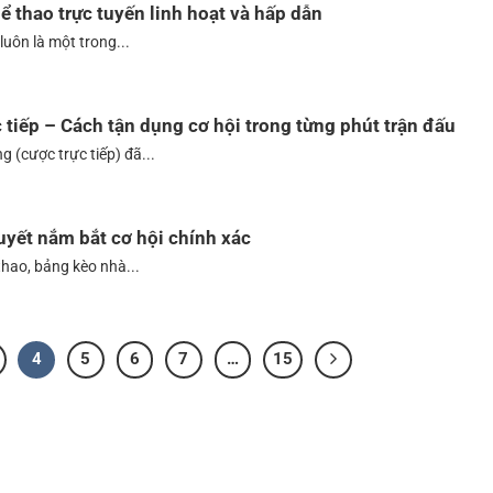
 thao trực tuyến linh hoạt và hấp dẫn
 luôn là một trong...
c tiếp – Cách tận dụng cơ hội trong từng phút trận đấu
ng (cược trực tiếp) đã...
uyết nắm bắt cơ hội chính xác
thao, bảng kèo nhà...
4
5
6
7
…
15