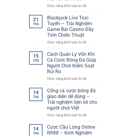
–
Nền
Kinh
ở
Chức năng bình luận bị tắt
Tảng
Nghiệm
Xem
Số
Phân
Đá
Blackjack Live Trực
21
Tích
Gà
Tuyến – Trải Nghiệm
Th5
Kèo
Online
Game Bài Casino Đầy
Cúp
Chất
Tính Chiến Thuật
C1
Lượng
Hiệu
Cao
ở
Chức năng bình luận bị tắt
Quả
–
Blackjack
Trải
Live
Cách Quản Lý Vốn Khi
15
Nghiệm
Trực
Cá Cược Bóng Đá Giúp
Th5
Trận
Tuyến
Người Chơi Kiểm Soát
Đấu
–
Rủi Ro
Sắc
Trải
Nét
Nghiệm
ở
Chức năng bình luận bị tắt
Và
Game
Cách
Kịch
Bài
Quản
Cổng cá cược bóng đá
14
Tính
Casino
Lý
giao diện dễ dùng –
Th5
Đầy
Vốn
Trải nghiệm tiện lợi cho
Tính
Khi
người chơi Việt
Chiến
Cá
Thuật
Cược
ở
Chức năng bình luận bị tắt
Bóng
Cổng
Đá
cá
Cược Cầu Lông Online
14
Giúp
cược
RR88 – Kinh Nghiệm
Th5
Người
bóng