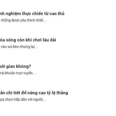
nh nghiệm thực chiến từ cao thủ
 thống được yêu thích nhất...
óa sống còn khi chơi lâu dài
vào soi kèo nhưng lại...
hời gian không?
 tài khoản trực tuyến...
 chi tiết để nâng cao tỷ lệ thắng
ựa chọn hấp dẫn với người...