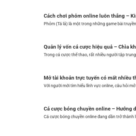
Cách chơi phỏm online luôn thắng – Ki
Phỏm (Tá lả) là một trong những game bài truyền
Quản lý vốn cá cược hiệu quả – Chìa kh
Trong cá cược thể thao, rất nhiều người tập trung 
Mở tài khoản trực tuyến có mất nhiều t
Với người mới tìm hiểu lĩnh vực online, câu hỏi mở
Cá cược bóng chuyền online – Hướng dẫn
Cá cược bóng chuyền online đang dần trở thành l