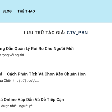
BLOG
THỂ THAO
LƯU TRỮ TÁC GIẢ:
CTV_PBN
ng Dẫn Quản Lý Rủi Ro Cho Người Mới
trọng với người...
uả – Cách Phân Tích Và Chọn Kèo Chuẩn Hơn
uả Chiến thuật đặt cược...
á Online Hấp Dẫn Và Dễ Tiếp Cận
n được nhiều người yêu...