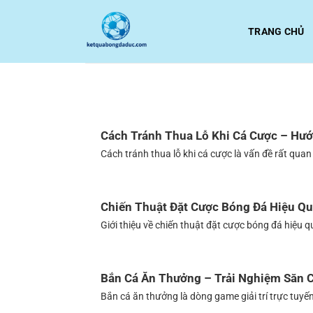
Bỏ
qua
TRANG CHỦ
nội
dung
Cách Tránh Thua Lỗ Khi Cá Cược – Hướ
Cách tránh thua lỗ khi cá cược là vấn đề rất quan 
Chiến Thuật Đặt Cược Bóng Đá Hiệu Q
Giới thiệu về chiến thuật đặt cược bóng đá hiệu q
Bắn Cá Ăn Thưởng – Trải Nghiệm Săn C
Bắn cá ăn thưởng là dòng game giải trí trực tuyế