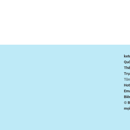
ket
Quố
Thể
Trụ
Tôn
Hot
Ema
Biê
© B
mọi