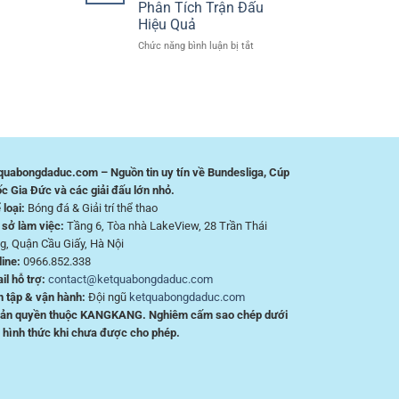
Phân Tích Trận Đấu
Chơi
đá
Hiệu Quả
Kiểm
giao
Soát
diện
ở
Chức năng bình luận bị tắt
Rủi
dễ
Cược
Ro
dùng
Cầu
–
Lông
Trải
Online
nghiệm
RR88
tiện
–
lợi
Kinh
cho
Nghiệm
quabongdaduc.com – Nguồn tin uy tín về Bundesliga, Cúp
người
Phân
c Gia Đức và các giải đấu lớn nhỏ.
chơi
Tích
 loại:
Bóng đá & Giải trí thể thao
Việt
Trận
 sở làm việc:
Tầng 6, Tòa nhà LakeView, 28 Trần Thái
Đấu
Hiệu
g, Quận Cầu Giấy, Hà Nội
Quả
line:
0966.852.338
il hỗ trợ:
contact@ketquabongdaduc.com
n tập & vận hành:
Đội ngũ
ketquabongdaduc.com
ản quyền thuộc KANGKANG. Nghiêm cấm sao chép dưới
 hình thức khi chưa được cho phép.