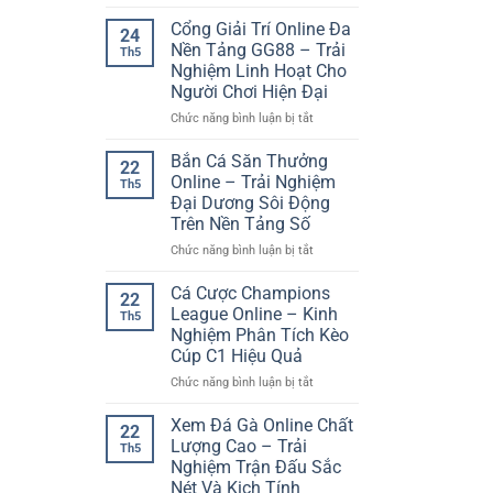
đại
Và
Game
cho
Sinh
Dự
Cổng Giải Trí Online Đa
24
người
Động
Đoán
Nền Tảng GG88 – Trải
Th5
chơi
Kết
Nghiệm Linh Hoạt Cho
online
Quả
Người Chơi Hiện Đại
–
Xu
ở
Chức năng bình luận bị tắt
Hướng
Cổng
Giải
Giải
Bắn Cá Săn Thưởng
22
Trí
Trí
Online – Trải Nghiệm
Th5
Online
Online
Đại Dương Sôi Động
Nhanh
Đa
Trên Nền Tảng Số
Và
Nền
Đầy
Tảng
ở
Chức năng bình luận bị tắt
Bất
GG88
Bắn
Ngờ
–
Cá
Cá Cược Champions
22
Trải
Săn
League Online – Kinh
Th5
Nghiệm
Thưởng
Nghiệm Phân Tích Kèo
Linh
Online
Cúp C1 Hiệu Quả
Hoạt
–
Cho
Trải
ở
Chức năng bình luận bị tắt
Người
Nghiệm
Cá
Chơi
Đại
Cược
Xem Đá Gà Online Chất
22
Hiện
Dương
Champions
Lượng Cao – Trải
Th5
Đại
Sôi
League
Nghiệm Trận Đấu Sắc
Động
Online
Nét Và Kịch Tính
Trên