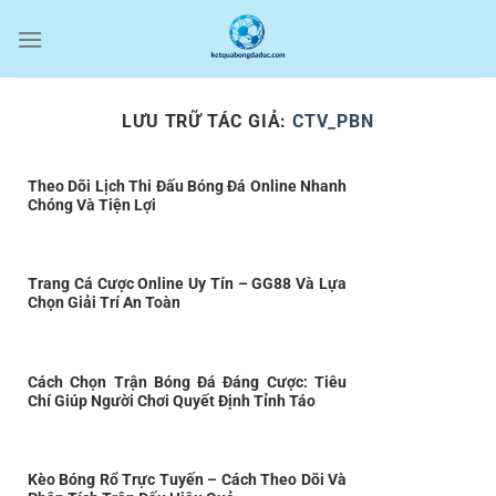
Bỏ
qua
nội
dung
LƯU TRỮ TÁC GIẢ:
CTV_PBN
Theo Dõi Lịch Thi Đấu Bóng Đá Online Nhanh
Chóng Và Tiện Lợi
Trang Cá Cược Online Uy Tín – GG88 Và Lựa
Chọn Giải Trí An Toàn
Cách Chọn Trận Bóng Đá Đáng Cược: Tiêu
Chí Giúp Người Chơi Quyết Định Tỉnh Táo
Kèo Bóng Rổ Trực Tuyến – Cách Theo Dõi Và