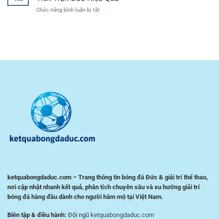
bóng
Đá
Thuật
ở
Chức năng bình luận bị tắt
đá
Giúp
Cược
giao
Người
Cầu
diện
Chơi
Lông
dễ
Kiểm
Online
dùng
Soát
RR88
–
Rủi
–
Trải
Ro
Kinh
nghiệm
Nghiệm
tiện
Phân
lợi
Tích
cho
Trận
người
Đấu
chơi
Hiệu
Việt
Quả
ketquabongdaduc.com – Trang thông tin bóng đá Đức & giải trí thể thao,
nơi cập nhật nhanh kết quả, phân tích chuyên sâu và xu hướng giải trí
bóng đá hàng đầu dành cho người hâm mộ tại Việt Nam.
Biên tập & điều hành:
Đội ngũ
ketquabongdaduc.com