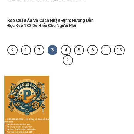
Kèo Châu Âu Và Cách Nhận Định: Hướng Dẫn
Đọc Kèo 1X2 Dễ Hiểu Cho Người Mới
1
2
3
4
5
6
…
15