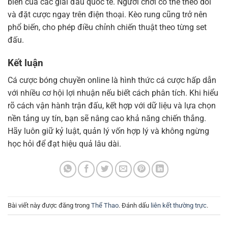
biến của các giải đấu quốc tế. Người chơi có thể theo dõi
và đặt cược ngay trên điện thoại. Kèo rung cũng trở nên
phổ biến, cho phép điều chỉnh chiến thuật theo từng set
đấu.
Kết luận
Cá cược bóng chuyền online là hình thức cá cược hấp dẫn
với nhiều cơ hội lợi nhuận nếu biết cách phân tích. Khi hiểu
rõ cách vận hành trận đấu, kết hợp với dữ liệu và lựa chọn
nền tảng uy tín, bạn sẽ nâng cao khả năng chiến thắng.
Hãy luôn giữ kỷ luật, quản lý vốn hợp lý và không ngừng
học hỏi để đạt hiệu quả lâu dài.
Bài viết này được đăng trong
Thể Thao
. Đánh dấu
liên kết thường trực
.