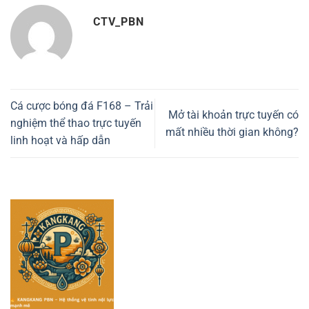
CTV_PBN
Cá cược bóng đá F168 – Trải
Mở tài khoản trực tuyến có
nghiệm thể thao trực tuyến
mất nhiều thời gian không?
linh hoạt và hấp dẫn