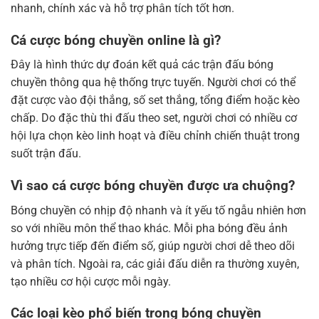
nhanh, chính xác và hỗ trợ phân tích tốt hơn.
Cá cược bóng chuyền online là gì?
Đây là hình thức dự đoán kết quả các trận đấu bóng
chuyền thông qua hệ thống trực tuyến. Người chơi có thể
đặt cược vào đội thắng, số set thắng, tổng điểm hoặc kèo
chấp. Do đặc thù thi đấu theo set, người chơi có nhiều cơ
hội lựa chọn kèo linh hoạt và điều chỉnh chiến thuật trong
suốt trận đấu.
Vì sao cá cược bóng chuyền được ưa chuộng?
Bóng chuyền có nhịp độ nhanh và ít yếu tố ngẫu nhiên hơn
so với nhiều môn thể thao khác. Mỗi pha bóng đều ảnh
hưởng trực tiếp đến điểm số, giúp người chơi dễ theo dõi
và phân tích. Ngoài ra, các giải đấu diễn ra thường xuyên,
tạo nhiều cơ hội cược mỗi ngày.
Các loại kèo phổ biến trong bóng chuyền