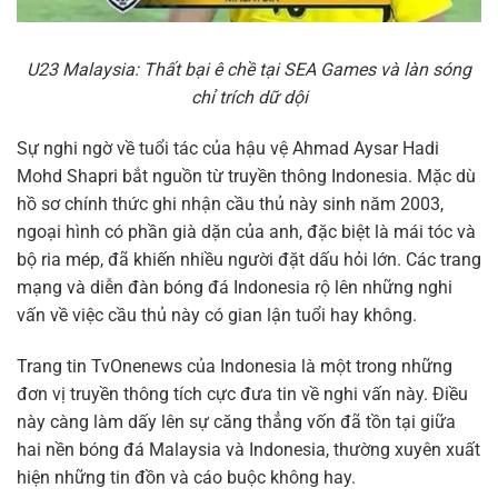
U23 Malaysia: Thất bại ê chề tại SEA Games và làn sóng
chỉ trích dữ dội
Sự nghi ngờ về tuổi tác của hậu vệ Ahmad Aysar Hadi
Mohd Shapri bắt nguồn từ truyền thông Indonesia. Mặc dù
hồ sơ chính thức ghi nhận cầu thủ này sinh năm 2003,
ngoại hình có phần già dặn của anh, đặc biệt là mái tóc và
bộ ria mép, đã khiến nhiều người đặt dấu hỏi lớn. Các trang
mạng và diễn đàn bóng đá Indonesia rộ lên những nghi
vấn về việc cầu thủ này có gian lận tuổi hay không.
Trang tin TvOnenews của Indonesia là một trong những
đơn vị truyền thông tích cực đưa tin về nghi vấn này. Điều
này càng làm dấy lên sự căng thẳng vốn đã tồn tại giữa
hai nền bóng đá Malaysia và Indonesia, thường xuyên xuất
hiện những tin đồn và cáo buộc không hay.