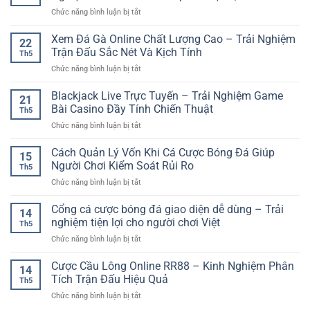
Thưởng
–
Đầy
ở
Chức năng bình luận bị tắt
Online
Trải
Bất
Cá
–
Nghiệm
Ngờ
Cược
Xem Đá Gà Online Chất Lượng Cao – Trải Nghiệm
Trải
Linh
22
Champions
Nghiệm
Trận Đấu Sắc Nét Và Kịch Tính
Hoạt
Th5
League
Đại
Cho
ở
Chức năng bình luận bị tắt
Online
Dương
Người
Xem
–
Sôi
Chơi
Đá
Blackjack Live Trực Tuyến – Trải Nghiệm Game
Kinh
Động
21
Hiện
Gà
Nghiệm
Bài Casino Đầy Tính Chiến Thuật
Trên
Đại
Th5
Online
Phân
Nền
ở
Chức năng bình luận bị tắt
Chất
Tích
Tảng
Blackjack
Lượng
Kèo
Số
Live
Cách Quản Lý Vốn Khi Cá Cược Bóng Đá Giúp
Cao
Cúp
15
Trực
–
Người Chơi Kiểm Soát Rủi Ro
C1
Th5
Tuyến
Trải
Hiệu
ở
Chức năng bình luận bị tắt
–
Nghiệm
Quả
Cách
Trải
Trận
Quản
Cổng cá cược bóng đá giao diện dễ dùng – Trải
Nghiệm
Đấu
14
Lý
Game
nghiệm tiện lợi cho người chơi Việt
Sắc
Th5
Vốn
Bài
Nét
ở
Chức năng bình luận bị tắt
Khi
Casino
Và
Cổng
Cá
Đầy
Kịch
cá
Cược Cầu Lông Online RR88 – Kinh Nghiệm Phân
Cược
Tính
14
Tính
cược
Bóng
Tích Trận Đấu Hiệu Quả
Chiến
Th5
bóng
Đá
Thuật
ở
Chức năng bình luận bị tắt
đá
Giúp
Cược
giao