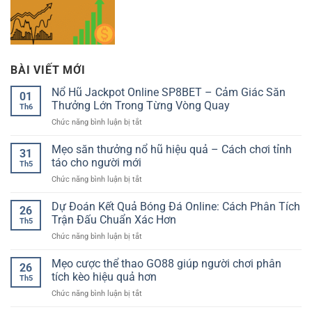
BÀI VIẾT MỚI
Nổ Hũ Jackpot Online SP8BET – Cảm Giác Săn
01
Thưởng Lớn Trong Từng Vòng Quay
Th6
ở
Chức năng bình luận bị tắt
Nổ
Hũ
Mẹo săn thưởng nổ hũ hiệu quả – Cách chơi tỉnh
31
Jackpot
táo cho người mới
Th5
Online
ở
Chức năng bình luận bị tắt
SP8BET
Mẹo
–
săn
Dự Đoán Kết Quả Bóng Đá Online: Cách Phân Tích
Cảm
26
thưởng
Giác
Trận Đấu Chuẩn Xác Hơn
Th5
nổ
Săn
ở
Chức năng bình luận bị tắt
hũ
Thưởng
Dự
hiệu
Lớn
Đoán
Mẹo cược thể thao GO88 giúp người chơi phân
quả
Trong
26
Kết
–
tích kèo hiệu quả hơn
Từng
Th5
Quả
Cách
Vòng
ở
Chức năng bình luận bị tắt
Bóng
chơi
Quay
Mẹo
Đá
tỉnh