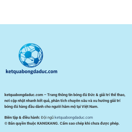
Người
Cầu
diện
Chơi
Lông
dễ
Kiểm
Online
dùng
Soát
RR88
–
Rủi
–
Trải
Ro
Kinh
nghiệm
Nghiệm
tiện
Phân
lợi
Tích
cho
Trận
người
Đấu
chơi
Hiệu
Việt
Quả
ketquabongdaduc.com – Trang thông tin bóng đá Đức & giải trí thể thao,
nơi cập nhật nhanh kết quả, phân tích chuyên sâu và xu hướng giải trí
bóng đá hàng đầu dành cho người hâm mộ tại Việt Nam.
Biên tập & điều hành:
Đội ngũ
ketquabongdaduc.com
© Bản quyền thuộc KANGKANG. Cấm sao chép khi chưa được phép.