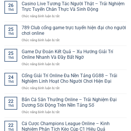
cược
Casino Live Tương Tác Người Thật – Trải Nghiệm
Online:
táo
26
thể
Cách
Trực Tuyến Chân Thực Và Sinh Động
cho
Th5
thao
Phân
người
ở
Chức năng bình luận bị tắt
GO88
Tích
mới
Casino
giúp
Trận
Live
789 Club cổng game trực tuyến hiện đại cho người
người
Đấu
25
Tương
chơi
chơi online
Chuẩn
Th5
Tác
phân
Xác
ở
Chức năng bình luận bị tắt
Người
tích
Hơn
789
Thật
kèo
Club
Game Dự Đoán Kết Quả – Xu Hướng Giải Trí
–
hiệu
25
cổng
Trải
Online Nhanh Và Đầy Bất Ngờ
quả
Th5
game
Nghiệm
hơn
ở
Chức năng bình luận bị tắt
trực
Trực
Game
tuyến
Tuyến
Dự
Cổng Giải Trí Online Đa Nền Tảng GG88 – Trải
hiện
Chân
24
Đoán
đại
Nghiệm Linh Hoạt Cho Người Chơi Hiện Đại
Thực
Th5
Kết
cho
Và
ở
Chức năng bình luận bị tắt
Quả
người
Sinh
Cổng
–
chơi
Động
Giải
Bắn Cá Săn Thưởng Online – Trải Nghiệm Đại
Xu
online
22
Trí
Hướng
Dương Sôi Động Trên Nền Tảng Số
Th5
Online
Giải
ở
Chức năng bình luận bị tắt
Đa
Trí
Bắn
Nền
Online
Cá
Cá Cược Champions League Online – Kinh
Tảng
Nhanh
22
Săn
GG88
Nghiệm Phân Tích Kèo Cúp C1 Hiệu Quả
Và
Th5