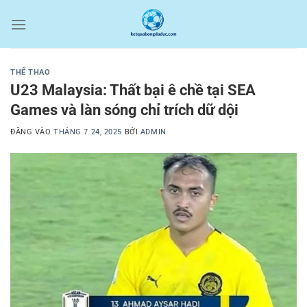
Bỏ
qua
nội
dung
THỂ THAO
U23 Malaysia: Thất bại ê chề tại SEA
Games và làn sóng chỉ trích dữ dội
ĐĂNG VÀO
THÁNG 7 24, 2025
BỞI
ADMIN