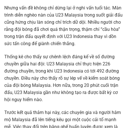
Nhưng vấn đề không chỉ dừng lại ở nghi vấn tuổi tác. Màn
trình diễn nghèo nàn của U23 Malaysia trong suốt giải đấu
cũng hứng chịu làn sóng chỉ trích dữ dội. Nhiều người cho
rằng đội bóng đã chơi quá thận trọng, thậm chí “cầu hòa”
trong trận đấu quyết định với U23 Indonesia thay vì dồn
sức tấn công để giành chiến thắng.
Thống kê cho thấy sự chênh lệch đáng kể về số đường
chuyền giữa hai đội: U23 Malaysia chỉ thực hiện 226
đường chuyền, trong khi U23 Indonesia có tới 492 đường
chuyền. Điều này cho thấy rõ sự lép vế về kiểm soát bóng
của đội bóng Malaysia. Hơn nữa, trong 20 phút cuối trận
đấu, U23 Malaysia gần như không tạo ra được bất kỳ cơ
hội nguy hiểm nào.
Trước kết quả thảm hại này, các chuyên gia và người hâm
mộ Malaysia đã lên tiếng kêu gọi một cuộc cải tổ mạnh
mẽ. Việc thay đổi trên băng ghế huấn luyện được xem là