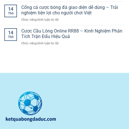
Cách
Trải
Trận
Quản
Cổng cá cược bóng đá giao diện dễ dùng – Trải
Nghiệm
Đấu
14
Lý
Game
nghiệm tiện lợi cho người chơi Việt
Sắc
Th5
Vốn
Bài
Nét
ở
Chức năng bình luận bị tắt
Khi
Casino
Và
Cổng
Cá
Đầy
Kịch
cá
Cược Cầu Lông Online RR88 – Kinh Nghiệm Phân
Cược
Tính
14
Tính
cược
Bóng
Tích Trận Đấu Hiệu Quả
Chiến
Th5
bóng
Đá
Thuật
ở
Chức năng bình luận bị tắt
đá
Giúp
Cược
giao
Người
Cầu
diện
Chơi
Lông
dễ
Kiểm
Online
dùng
Soát
RR88
–
Rủi
–
Trải
Ro
Kinh
nghiệm
Nghiệm
tiện
Phân
lợi
Tích
cho
Trận
người
Đấu
chơi
Hiệu
Việt
Quả