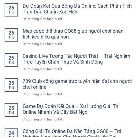
săn
Dự Đoán Kết Quả Bóng Đá Online: Cách Phân Tích
Cảm
26
thưởng
Giác
Trận Đấu Chuẩn Xác Hơn
Th5
nổ
Săn
ở
Chức năng bình luận bị tắt
hũ
Thưởng
Dự
hiệu
Lớn
Đoán
Mẹo cược thể thao GO88 giúp người chơi phân
quả
Trong
26
Kết
–
tích kèo hiệu quả hơn
Từng
Th5
Quả
Cách
Vòng
ở
Chức năng bình luận bị tắt
Bóng
chơi
Quay
Mẹo
Đá
tỉnh
cược
Casino Live Tương Tác Người Thật – Trải Nghiệm
Online:
táo
26
thể
Cách
Trực Tuyến Chân Thực Và Sinh Động
cho
Th5
thao
Phân
người
ở
Chức năng bình luận bị tắt
GO88
Tích
mới
Casino
giúp
Trận
Live
789 Club cổng game trực tuyến hiện đại cho người
người
Đấu
25
Tương
chơi
chơi online
Chuẩn
Th5
Tác
phân
Xác
ở
Chức năng bình luận bị tắt
Người
tích
Hơn
789
Thật
kèo
Club
Game Dự Đoán Kết Quả – Xu Hướng Giải Trí
–
hiệu
25
cổng
Trải
Online Nhanh Và Đầy Bất Ngờ
quả
Th5
game
Nghiệm
hơn
ở
Chức năng bình luận bị tắt
trực
Trực
Game
tuyến
Tuyến
Dự
Cổng Giải Trí Online Đa Nền Tảng GG88 – Trải
hiện
Chân
24
Đoán
đại
Thực