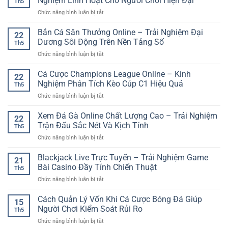
Nghiệm Linh Hoạt Cho Người Chơi Hiện Đại
Th5
Kết
cho
Và
ở
Chức năng bình luận bị tắt
Quả
người
Sinh
Cổng
–
chơi
Động
Giải
Bắn Cá Săn Thưởng Online – Trải Nghiệm Đại
Xu
online
22
Trí
Hướng
Dương Sôi Động Trên Nền Tảng Số
Th5
Online
Giải
ở
Chức năng bình luận bị tắt
Đa
Trí
Bắn
Nền
Online
Cá
Cá Cược Champions League Online – Kinh
Tảng
Nhanh
22
Săn
GG88
Nghiệm Phân Tích Kèo Cúp C1 Hiệu Quả
Và
Th5
Thưởng
–
Đầy
ở
Chức năng bình luận bị tắt
Online
Trải
Bất
Cá
–
Nghiệm
Ngờ
Cược
Xem Đá Gà Online Chất Lượng Cao – Trải Nghiệm
Trải
Linh
22
Champions
Nghiệm
Trận Đấu Sắc Nét Và Kịch Tính
Hoạt
Th5
League
Đại
Cho
ở
Chức năng bình luận bị tắt
Online
Dương
Người
Xem
–
Sôi
Chơi
Đá
Blackjack Live Trực Tuyến – Trải Nghiệm Game
Kinh
Động
21
Hiện
Gà
Nghiệm
Bài Casino Đầy Tính Chiến Thuật
Trên
Đại
Th5
Online
Phân
Nền
ở
Chức năng bình luận bị tắt
Chất
Tích
Tảng
Blackjack
Lượng
Kèo
Số
Live
Cách Quản Lý Vốn Khi Cá Cược Bóng Đá Giúp
Cao
Cúp
15
Trực
–
Người Chơi Kiểm Soát Rủi Ro
C1
Th5
Tuyến
Trải
Hiệu
ở
Chức năng bình luận bị tắt
–
Nghiệm
Quả