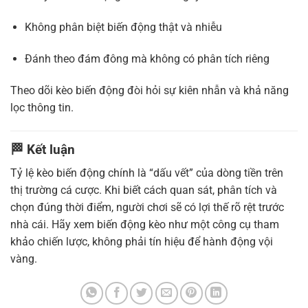
Không phân biệt biến động thật và nhiễu
Đánh theo đám đông mà không có phân tích riêng
Theo dõi kèo biến động đòi hỏi sự kiên nhẫn và khả năng
lọc thông tin.
🏁 Kết luận
Tỷ lệ kèo biến động chính là “dấu vết” của dòng tiền trên
thị trường cá cược. Khi biết cách quan sát, phân tích và
chọn đúng thời điểm, người chơi sẽ có lợi thế rõ rệt trước
nhà cái. Hãy xem biến động kèo như một công cụ tham
khảo chiến lược, không phải tín hiệu để hành động vội
vàng.