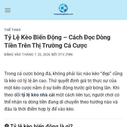
Bỏ
qua
nội
dung
THỂ THAO
Tỷ Lệ Kèo Biến Động – Cách Đọc Dòng
Tiền Trên Thị Trường Cá Cược
ĐĂNG VÀO
THÁNG 1 25, 2026
BỞI
CTV_PBN
Trong cá cược bóng đá, không phải lúc nào kèo “đẹp” cũng
là kèo có tỷ lệ ăn cao. Thứ quyết định giá trị thực sự của
một kèo cược nằm ở sự biến động trước giờ bóng lăn. Khi
theo dõi
tỷ lệ kèo nhà cái
một cách liên tục, người chơi có
thể nhận ra dòng tiền đang di chuyển theo hướng nào và
đâu là thời điểm hợp lý để vào kèo.
⚽ Tỷ lệ kèo biến động là gì?