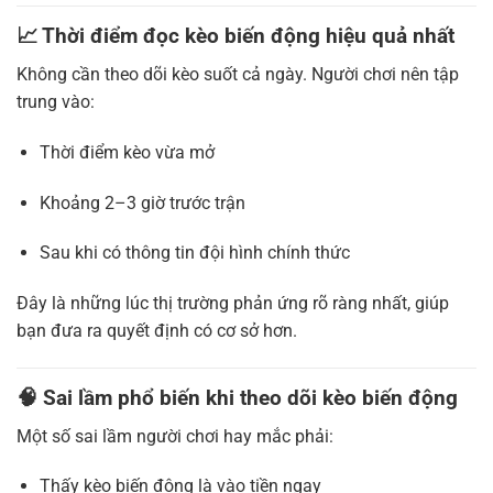
📈 Thời điểm đọc kèo biến động hiệu quả nhất
Không cần theo dõi kèo suốt cả ngày. Người chơi nên tập
trung vào:
Thời điểm kèo vừa mở
Khoảng 2–3 giờ trước trận
Sau khi có thông tin đội hình chính thức
Đây là những lúc thị trường phản ứng rõ ràng nhất, giúp
bạn đưa ra quyết định có cơ sở hơn.
🧠 Sai lầm phổ biến khi theo dõi kèo biến động
Một số sai lầm người chơi hay mắc phải:
Thấy kèo biến động là vào tiền ngay