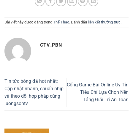
Bài viết này được đăng trong
Thể Thao
. Đánh dấu
liên kết thường trực
.
CTV_PBN
Tin tức bóng đá hot nhất:
Cổng Game Bài Online Uy Tín
Cập nhật nhanh, chuẩn nhịp
– Tiêu Chí Lựa Chọn Nền
và theo dõi hợp pháp cùng
Tảng Giải Trí An Toàn
luongsontv