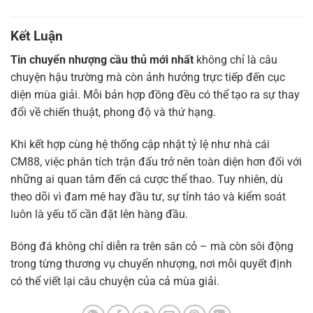
Kết Luận
Tin chuyển nhượng cầu thủ mới nhất
không chỉ là câu
chuyện hậu trường mà còn ảnh hưởng trực tiếp đến cục
diện mùa giải. Mỗi bản hợp đồng đều có thể tạo ra sự thay
đổi về chiến thuật, phong độ và thứ hạng.
Khi kết hợp cùng hệ thống cập nhật tỷ lệ như nhà cái
CM88, việc phân tích trận đấu trở nên toàn diện hơn đối với
những ai quan tâm đến cá cược thể thao. Tuy nhiên, dù
theo dõi vì đam mê hay đầu tư, sự tỉnh táo và kiểm soát
luôn là yếu tố cần đặt lên hàng đầu.
Bóng đá không chỉ diễn ra trên sân cỏ – mà còn sôi động
trong từng thương vụ chuyển nhượng, nơi mỗi quyết định
có thể viết lại câu chuyện của cả mùa giải.