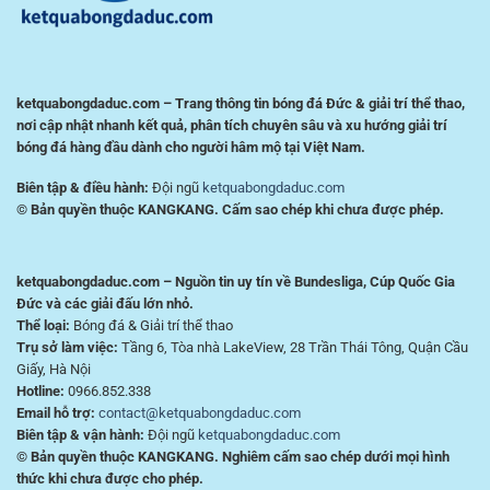
ketquabongdaduc.com – Trang thông tin bóng đá Đức & giải trí thể thao,
nơi cập nhật nhanh kết quả, phân tích chuyên sâu và xu hướng giải trí
bóng đá hàng đầu dành cho người hâm mộ tại Việt Nam.
Biên tập & điều hành:
Đội ngũ
ketquabongdaduc.com
© Bản quyền thuộc KANGKANG. Cấm sao chép khi chưa được phép.
ketquabongdaduc.com – Nguồn tin uy tín về Bundesliga, Cúp Quốc Gia
Đức và các giải đấu lớn nhỏ.
Thể loại:
Bóng đá & Giải trí thể thao
Trụ sở làm việc:
Tầng 6, Tòa nhà LakeView, 28 Trần Thái Tông, Quận Cầu
Giấy, Hà Nội
Hotline:
0966.852.338
Email hỗ trợ:
contact@ketquabongdaduc.com
Biên tập & vận hành:
Đội ngũ
ketquabongdaduc.com
© Bản quyền thuộc KANGKANG. Nghiêm cấm sao chép dưới mọi hình
thức khi chưa được cho phép.