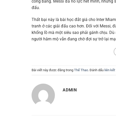
công bằng. Messi đã nỗ lực hết mình, nhưng 
đấu.
Thất bại này là bài học đắt giá cho Inter Mia
tranh ở các giải đấu cao hơn. Đối với Messi, đ
khổng lồ mà một siêu sao phải gánh chịu. Dù s
người hâm mộ vẫn đang chờ đợi sự trở lại m
Bài viết này được đăng trong
Thể Thao
. Đánh dấu
liên kết
ADMIN