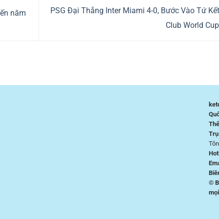
PSG Đại Thắng Inter Miami 4-0, Bước Vào Tứ Kết
đến năm
Club World Cu
ket
Quố
Thể
Trụ
Tôn
Hot
Ema
Biê
© B
mọi