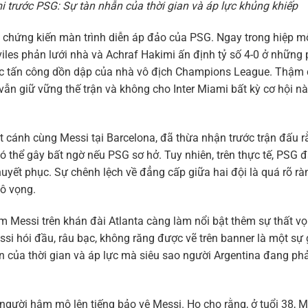
i trước PSG: Sự tàn nhẫn của thời gian và áp lực khủng khiếp
ã chứng kiến màn trình diễn áp đảo của PSG. Ngay trong hiệp mộ
iles phản lưới nhà và Achraf Hakimi ấn định tỷ số 4-0 ở những 
sức tấn công dồn dập của nhà vô địch Champions League. Thậm c
ẫn giữ vững thế trận và không cho Inter Miami bất kỳ cơ hội n
t cánh cùng Messi tại Barcelona, đã thừa nhận trước trận đấu 
có thể gây bất ngờ nếu PSG sơ hở. Tuy nhiên, trên thực tế, PSG 
uyết phục. Sự chênh lệch về đẳng cấp giữa hai đội là quá rõ rà
vô vọng.
 Messi trên khán đài Atlanta càng làm nổi bật thêm sự thất v
i hói đầu, râu bạc, không răng được vẽ trên banner là một sự 
 của thời gian và áp lực mà siêu sao người Argentina đang phả
t người hâm mộ lên tiếng bảo vệ Messi. Họ cho rằng, ở tuổi 38, M