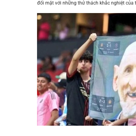
đối mặt với những thử thách khắc nghiệt của t