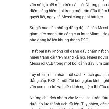
vẫn nỗ lực hết mình trên sân cỏ. Những pha x
điểm sáng hiếm hoi trong một trận đấu thảm h
quyết liệt, ngay cả Messi cũng phải bất lực.
Sự già nua của những đồng đội cũ của Messi 
giảm sức mạnh tấn công của Inter Miami. Họ g
nào đáng kể lên khung thành PSG.
Thất bại này không chỉ đánh dấu chấm hết cho
nhiều tranh cãi trên mạng xã hội. Nhiều người
Messi rời CLB trong một bối cảnh đầy lùm xùm
Tuy nhiên, nhìn nhận một cách khách quan, thấ
đẳng cấp. PSG là một đội bóng giàu kinh nghi
vẫn còn non trẻ và thiếu kinh nghiệm thi đấu 
Những chỉ trích nhắm vào Messi sau trận đấu c
dưới áp lực thành tích rất lớn. Tuy nhiên, việc