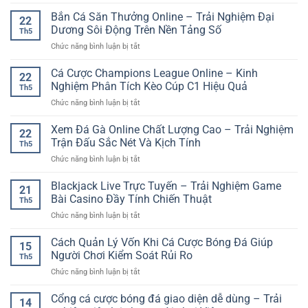
Cổng
–
chơi
Động
Giải
Bắn Cá Săn Thưởng Online – Trải Nghiệm Đại
Xu
online
22
Trí
Hướng
Dương Sôi Động Trên Nền Tảng Số
Th5
Online
Giải
ở
Chức năng bình luận bị tắt
Đa
Trí
Bắn
Nền
Online
Cá
Cá Cược Champions League Online – Kinh
Tảng
Nhanh
22
Săn
GG88
Nghiệm Phân Tích Kèo Cúp C1 Hiệu Quả
Và
Th5
Thưởng
–
Đầy
ở
Chức năng bình luận bị tắt
Online
Trải
Bất
Cá
–
Nghiệm
Ngờ
Cược
Xem Đá Gà Online Chất Lượng Cao – Trải Nghiệm
Trải
Linh
22
Champions
Nghiệm
Trận Đấu Sắc Nét Và Kịch Tính
Hoạt
Th5
League
Đại
Cho
ở
Chức năng bình luận bị tắt
Online
Dương
Người
Xem
–
Sôi
Chơi
Đá
Blackjack Live Trực Tuyến – Trải Nghiệm Game
Kinh
Động
21
Hiện
Gà
Nghiệm
Bài Casino Đầy Tính Chiến Thuật
Trên
Đại
Th5
Online
Phân
Nền
ở
Chức năng bình luận bị tắt
Chất
Tích
Tảng
Blackjack
Lượng
Kèo
Số
Live
Cách Quản Lý Vốn Khi Cá Cược Bóng Đá Giúp
Cao
Cúp
15
Trực
–
Người Chơi Kiểm Soát Rủi Ro
C1
Th5
Tuyến
Trải
Hiệu
ở
Chức năng bình luận bị tắt
–
Nghiệm
Quả
Cách
Trải
Trận
Quản
Cổng cá cược bóng đá giao diện dễ dùng – Trải
Nghiệm
Đấu
14
Lý