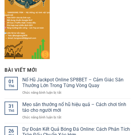
BÀI VIẾT MỚI
Nổ Hũ Jackpot Online SP8BET – Cảm Giác Săn
01
Thưởng Lớn Trong Từng Vòng Quay
Th6
ở
Chức năng bình luận bị tắt
Nổ
Hũ
Mẹo săn thưởng nổ hũ hiệu quả – Cách chơi tỉnh
31
Jackpot
táo cho người mới
Th5
Online
ở
Chức năng bình luận bị tắt
SP8BET
Mẹo
–
săn
Dự Đoán Kết Quả Bóng Đá Online: Cách Phân Tích
Cảm
26
thưởng
Giác
Trận Đấu Chuẩn Xác Hơn