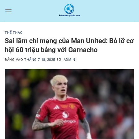
Bỏ
qua
nội
dung
THỂ THAO
Sai lầm chí mạng của Man United: Bỏ lỡ cơ
hội 60 triệu bảng với Garnacho
ĐĂNG VÀO
THÁNG 7 18, 2025
BỞI
ADMIN