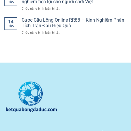
Game
nghiệm tiện lợi cho người chơi Việt
Sắc
Th5
Vốn
Bài
Nét
ở
Chức năng bình luận bị tắt
Khi
Casino
Và
Cổng
Cá
Đầy
Kịch
cá
Cược Cầu Lông Online RR88 – Kinh Nghiệm Phân
Cược
Tính
14
Tính
cược
Bóng
Tích Trận Đấu Hiệu Quả
Chiến
Th5
bóng
Đá
Thuật
ở
Chức năng bình luận bị tắt
đá
Giúp
Cược
giao
Người
Cầu
diện
Chơi
Lông
dễ
Kiểm
Online
dùng
Soát
RR88
–
Rủi
–
Trải
Ro
Kinh
nghiệm
Nghiệm
tiện
Phân
lợi
Tích
cho
Trận
người
Đấu
chơi
Hiệu
Việt
Quả