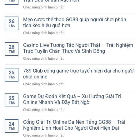
Th5
nổ
Săn
ở
Chức năng bình luận bị tắt
hũ
Thưởng
Dự
hiệu
Lớn
Đoán
Mẹo cược thể thao GO88 giúp người chơi phân
quả
Trong
26
Kết
–
tích kèo hiệu quả hơn
Từng
Th5
Quả
Cách
Vòng
ở
Chức năng bình luận bị tắt
Bóng
chơi
Quay
Mẹo
Đá
tỉnh
cược
Casino Live Tương Tác Người Thật – Trải Nghiệm
Online:
táo
26
thể
Cách
Trực Tuyến Chân Thực Và Sinh Động
cho
Th5
thao
Phân
người
ở
Chức năng bình luận bị tắt
GO88
Tích
mới
Casino
giúp
Trận
Live
789 Club cổng game trực tuyến hiện đại cho người
người
Đấu
25
Tương
chơi
chơi online
Chuẩn
Th5
Tác
phân
Xác
ở
Chức năng bình luận bị tắt
Người
tích
Hơn
789
Thật
kèo
Club
Game Dự Đoán Kết Quả – Xu Hướng Giải Trí
–
hiệu
25
cổng
Trải
Online Nhanh Và Đầy Bất Ngờ
quả
Th5
game
Nghiệm
hơn
ở
Chức năng bình luận bị tắt
trực
Trực
Game
tuyến
Tuyến
Dự
Cổng Giải Trí Online Đa Nền Tảng GG88 – Trải
hiện
Chân
24
Đoán
đại
Nghiệm Linh Hoạt Cho Người Chơi Hiện Đại
Thực
Th5
Kết
cho
Và
ở
Chức năng bình luận bị tắt
Quả
người
Sinh