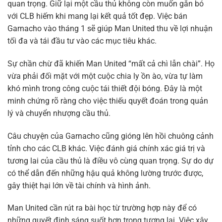
quan trọng. Giữ lại một cầu thủ không còn muốn gắn bó
với CLB hiếm khi mang lại kết quả tốt đẹp. Việc bán
Garnacho vào tháng 1 sẽ giúp Man United thu về lợi nhuận
tối đa và tái đầu tư vào các mục tiêu khác.
Sự chần chừ đã khiến Man United “mất cả chì lẫn chài”. Họ
vừa phải đối mặt với một cuộc chia ly ồn ào, vừa tự làm
khó mình trong công cuộc tái thiết đội bóng. Đây là một
minh chứng rõ ràng cho việc thiếu quyết đoán trong quản
lý và chuyển nhượng cầu thủ.
Câu chuyện của Garnacho cũng gióng lên hồi chuông cảnh
tỉnh cho các CLB khác. Việc đánh giá chính xác giá trị và
tương lai của cầu thủ là điều vô cùng quan trọng. Sự do dự
có thể dẫn đến những hậu quả không lường trước được,
gây thiệt hại lớn về tài chính và hình ảnh.
Man United cần rút ra bài học từ trường hợp này để có
những quyết định sáng suốt hơn trong tương lai. Việc xây