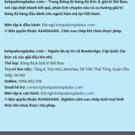
ketquabongdaduc.com – Trang thông tin bóng đá Đức & giải trí thể thao,
nơi cập nhật nhanh kết quả, phân tích chuyên sâu và xu hướng giải trí
bóng đá hàng đầu dành cho người hâm mộ tại Việt Nam.
Biên tập & điều hành:
Đội ngũ
ketquabongdaduc.com
© Bản quyền thuộc KANGKANG. Cấm sao chép khi chưa được phép.
ketquabongdaduc.com – Nguồn tin uy tín về Bundesliga, Cúp Quốc Gia
Đức và các giải đấu lớn nhỏ.
Thể loại:
Bóng đá & Giải trí thể thao
Trụ sở làm việc:
Tầng 6, Tòa nhà LakeView, 28 Trần Thái Tông, Quận Cầu
Giấy, Hà Nội
Hotline:
0966.852.338
Email hỗ trợ:
contact@ketquabongdaduc.com
Biên tập & vận hành:
Đội ngũ
ketquabongdaduc.com
© Bản quyền thuộc KANGKANG. Nghiêm cấm sao chép dưới mọi hình
thức khi chưa được cho phép.