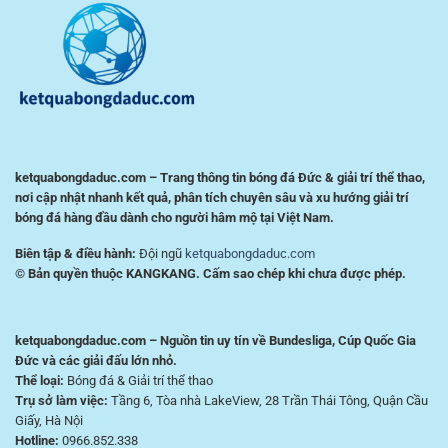
Tích
cho
Trận
người
Đấu
chơi
Hiệu
Việt
Quả
ketquabongdaduc.com – Trang thông tin bóng đá Đức & giải trí thể thao,
nơi cập nhật nhanh kết quả, phân tích chuyên sâu và xu hướng giải trí
bóng đá hàng đầu dành cho người hâm mộ tại Việt Nam.
Biên tập & điều hành:
Đội ngũ
ketquabongdaduc.com
© Bản quyền thuộc KANGKANG. Cấm sao chép khi chưa được phép.
ketquabongdaduc.com – Nguồn tin uy tín về Bundesliga, Cúp Quốc Gia
Đức và các giải đấu lớn nhỏ.
Thể loại:
Bóng đá & Giải trí thể thao
Trụ sở làm việc:
Tầng 6, Tòa nhà LakeView, 28 Trần Thái Tông, Quận Cầu
Giấy, Hà Nội
Hotline:
0966.852.338