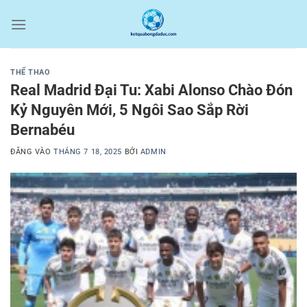
Bỏ
qua
nội
dung
THỂ THAO
Real Madrid Đại Tu: Xabi Alonso Chào Đón
Kỷ Nguyên Mới, 5 Ngôi Sao Sắp Rời
Bernabéu
ĐĂNG VÀO
THÁNG 7 18, 2025
BỞI
ADMIN