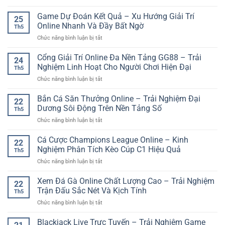
Hơn
789
Thật
kèo
Club
Game Dự Đoán Kết Quả – Xu Hướng Giải Trí
–
hiệu
25
cổng
Trải
Online Nhanh Và Đầy Bất Ngờ
quả
Th5
game
Nghiệm
hơn
ở
Chức năng bình luận bị tắt
trực
Trực
Game
tuyến
Tuyến
Dự
Cổng Giải Trí Online Đa Nền Tảng GG88 – Trải
hiện
Chân
24
Đoán
đại
Nghiệm Linh Hoạt Cho Người Chơi Hiện Đại
Thực
Th5
Kết
cho
Và
ở
Chức năng bình luận bị tắt
Quả
người
Sinh
Cổng
–
chơi
Động
Giải
Bắn Cá Săn Thưởng Online – Trải Nghiệm Đại
Xu
online
22
Trí
Hướng
Dương Sôi Động Trên Nền Tảng Số
Th5
Online
Giải
ở
Chức năng bình luận bị tắt
Đa
Trí
Bắn
Nền
Online
Cá
Cá Cược Champions League Online – Kinh
Tảng
Nhanh
22
Săn
GG88
Nghiệm Phân Tích Kèo Cúp C1 Hiệu Quả
Và
Th5
Thưởng
–
Đầy
ở
Chức năng bình luận bị tắt
Online
Trải
Bất
Cá
–
Nghiệm
Ngờ
Cược
Xem Đá Gà Online Chất Lượng Cao – Trải Nghiệm
Trải
Linh
22
Champions
Nghiệm
Trận Đấu Sắc Nét Và Kịch Tính
Hoạt
Th5
League
Đại
Cho
ở
Chức năng bình luận bị tắt
Online
Dương
Người
Xem
–
Sôi
Chơi
Đá
Blackjack Live Trực Tuyến – Trải Nghiệm Game
Kinh
Động
Hiện