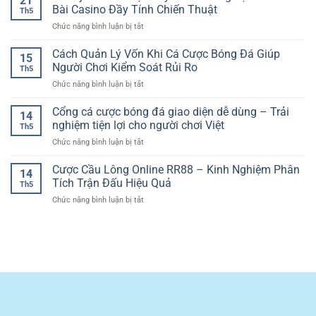
21
Gà
Nghiệm
Bài Casino Đầy Tính Chiến Thuật
Trên
Đại
Th5
Online
Phân
Nền
ở
Chức năng bình luận bị tắt
Chất
Tích
Tảng
Blackjack
Lượng
Kèo
Số
Live
Cách Quản Lý Vốn Khi Cá Cược Bóng Đá Giúp
Cao
Cúp
15
Trực
–
Người Chơi Kiểm Soát Rủi Ro
C1
Th5
Tuyến
Trải
Hiệu
ở
Chức năng bình luận bị tắt
–
Nghiệm
Quả
Cách
Trải
Trận
Quản
Cổng cá cược bóng đá giao diện dễ dùng – Trải
Nghiệm
Đấu
14
Lý
Game
nghiệm tiện lợi cho người chơi Việt
Sắc
Th5
Vốn
Bài
Nét
ở
Chức năng bình luận bị tắt
Khi
Casino
Và
Cổng
Cá
Đầy
Kịch
cá
Cược Cầu Lông Online RR88 – Kinh Nghiệm Phân
Cược
Tính
14
Tính
cược
Bóng
Tích Trận Đấu Hiệu Quả
Chiến
Th5
bóng
Đá
Thuật
ở
Chức năng bình luận bị tắt
đá
Giúp
Cược
giao
Người
Cầu
diện
Chơi
Lông
dễ
Kiểm
Online
dùng
Soát
RR88
–
Rủi
–
Trải
Ro
Kinh
nghiệm
Nghiệm
tiện
Phân
lợi