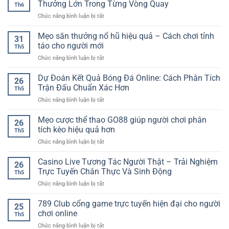
Thưởng Lớn Trong Từng Vòng Quay
Th6
ở
Chức năng bình luận bị tắt
Nổ
Hũ
Mẹo săn thưởng nổ hũ hiệu quả – Cách chơi tỉnh
31
Jackpot
táo cho người mới
Th5
Online
ở
Chức năng bình luận bị tắt
SP8BET
Mẹo
–
săn
Dự Đoán Kết Quả Bóng Đá Online: Cách Phân Tích
Cảm
26
thưởng
Giác
Trận Đấu Chuẩn Xác Hơn
Th5
nổ
Săn
ở
Chức năng bình luận bị tắt
hũ
Thưởng
Dự
hiệu
Lớn
Đoán
Mẹo cược thể thao GO88 giúp người chơi phân
quả
Trong
26
Kết
–
tích kèo hiệu quả hơn
Từng
Th5
Quả
Cách
Vòng
ở
Chức năng bình luận bị tắt
Bóng
chơi
Quay
Mẹo
Đá
tỉnh
cược
Casino Live Tương Tác Người Thật – Trải Nghiệm
Online:
táo
26
thể
Cách
Trực Tuyến Chân Thực Và Sinh Động
cho
Th5
thao
Phân
người
ở
Chức năng bình luận bị tắt
GO88
Tích
mới
Casino
giúp
Trận
Live
789 Club cổng game trực tuyến hiện đại cho người
người
Đấu
25
Tương
chơi
chơi online
Chuẩn
Th5
Tác
phân
Xác
ở
Chức năng bình luận bị tắt
Người
tích