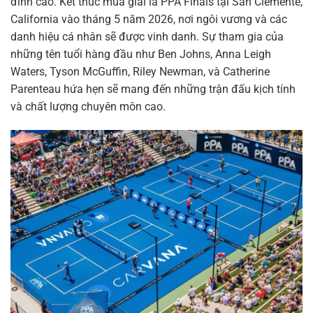
đỉnh cao. Kết thúc mùa giải là PPA Finals tại San Clemente,
California vào tháng 5 năm 2026, nơi ngôi vương và các
danh hiệu cá nhân sẽ được vinh danh. Sự tham gia của
những tên tuổi hàng đầu như Ben Johns, Anna Leigh
Waters, Tyson McGuffin, Riley Newman, và Catherine
Parenteau hứa hẹn sẽ mang đến những trận đấu kịch tính
và chất lượng chuyên môn cao.