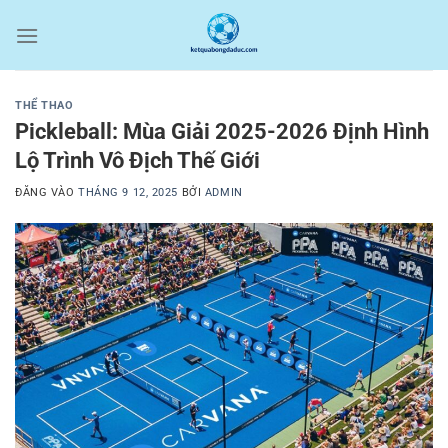
Bỏ
qua
nội
dung
THỂ THAO
Pickleball: Mùa Giải 2025-2026 Định Hình
Lộ Trình Vô Địch Thế Giới
ĐĂNG VÀO
THÁNG 9 12, 2025
BỞI
ADMIN