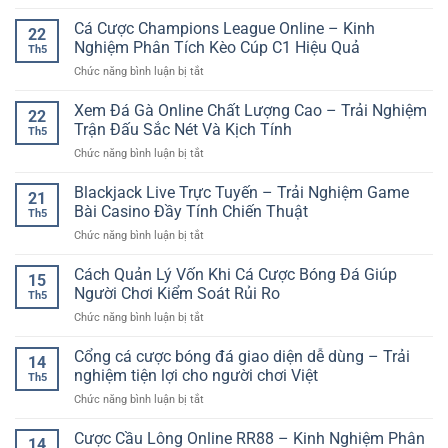
Bắn
Nền
Online
Cá
Cá Cược Champions League Online – Kinh
Tảng
Nhanh
22
Săn
GG88
Nghiệm Phân Tích Kèo Cúp C1 Hiệu Quả
Và
Th5
Thưởng
–
Đầy
ở
Chức năng bình luận bị tắt
Online
Trải
Bất
Cá
–
Nghiệm
Ngờ
Cược
Xem Đá Gà Online Chất Lượng Cao – Trải Nghiệm
Trải
Linh
22
Champions
Nghiệm
Trận Đấu Sắc Nét Và Kịch Tính
Hoạt
Th5
League
Đại
Cho
ở
Chức năng bình luận bị tắt
Online
Dương
Người
Xem
–
Sôi
Chơi
Đá
Blackjack Live Trực Tuyến – Trải Nghiệm Game
Kinh
Động
21
Hiện
Gà
Nghiệm
Bài Casino Đầy Tính Chiến Thuật
Trên
Đại
Th5
Online
Phân
Nền
ở
Chức năng bình luận bị tắt
Chất
Tích
Tảng
Blackjack
Lượng
Kèo
Số
Live
Cách Quản Lý Vốn Khi Cá Cược Bóng Đá Giúp
Cao
Cúp
15
Trực
–
Người Chơi Kiểm Soát Rủi Ro
C1
Th5
Tuyến
Trải
Hiệu
ở
Chức năng bình luận bị tắt
–
Nghiệm
Quả
Cách
Trải
Trận
Quản
Cổng cá cược bóng đá giao diện dễ dùng – Trải
Nghiệm
Đấu
14
Lý
Game
nghiệm tiện lợi cho người chơi Việt
Sắc
Th5
Vốn
Bài
Nét
ở
Chức năng bình luận bị tắt
Khi
Casino
Và
Cổng
Cá
Đầy
Kịch
cá
Cược Cầu Lông Online RR88 – Kinh Nghiệm Phân
Cược
Tính
14
Tính