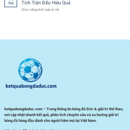
cược
Bóng
Tích Trận Đấu Hiệu Quả
Chiến
Th5
bóng
Đá
Thuật
ở
Chức năng bình luận bị tắt
đá
Giúp
Cược
giao
Người
Cầu
diện
Chơi
Lông
dễ
Kiểm
Online
dùng
Soát
RR88
–
Rủi
–
Trải
Ro
Kinh
nghiệm
Nghiệm
tiện
Phân
lợi
Tích
cho
Trận
người
Đấu
chơi
Hiệu
Việt
Quả
ketquabongdaduc.com – Trang thông tin bóng đá Đức & giải trí thể thao,
nơi cập nhật nhanh kết quả, phân tích chuyên sâu và xu hướng giải trí
bóng đá hàng đầu dành cho người hâm mộ tại Việt Nam.