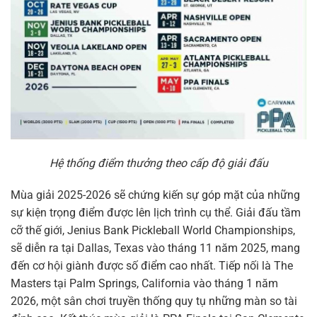
Hệ thống điểm thưởng theo cấp độ giải đấu
Mùa giải 2025-2026 sẽ chứng kiến sự góp mặt của những
sự kiện trọng điểm được lên lịch trình cụ thể. Giải đấu tầm
cỡ thế giới, Jenius Bank Pickleball World Championships,
sẽ diễn ra tại Dallas, Texas vào tháng 11 năm 2025, mang
đến cơ hội giành được số điểm cao nhất. Tiếp nối là The
Masters tại Palm Springs, California vào tháng 1 năm
2026, một sân chơi truyền thống quy tụ những màn so tài