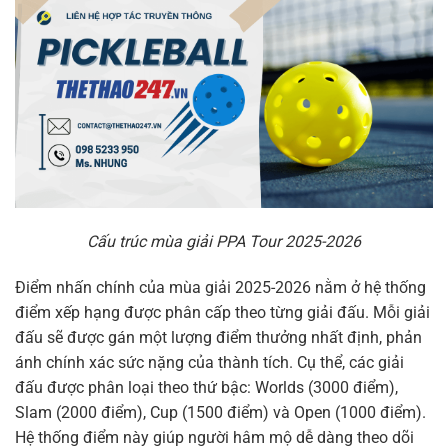
Cấu trúc mùa giải PPA Tour 2025-2026
Điểm nhấn chính của mùa giải 2025-2026 nằm ở hệ thống
điểm xếp hạng được phân cấp theo từng giải đấu. Mỗi giải
đấu sẽ được gán một lượng điểm thưởng nhất định, phản
ánh chính xác sức nặng của thành tích. Cụ thể, các giải
đấu được phân loại theo thứ bậc: Worlds (3000 điểm),
Slam (2000 điểm), Cup (1500 điểm) và Open (1000 điểm).
Hệ thống điểm này giúp người hâm mộ dễ dàng theo dõi