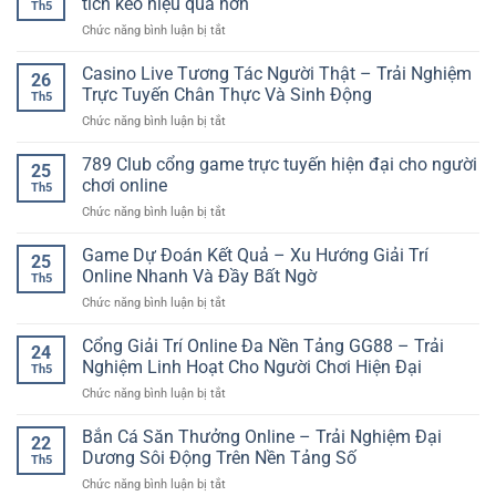
tích kèo hiệu quả hơn
Từng
Th5
Quả
Cách
Vòng
ở
Chức năng bình luận bị tắt
Bóng
chơi
Quay
Mẹo
Đá
tỉnh
cược
Casino Live Tương Tác Người Thật – Trải Nghiệm
Online:
táo
26
thể
Cách
Trực Tuyến Chân Thực Và Sinh Động
cho
Th5
thao
Phân
người
ở
Chức năng bình luận bị tắt
GO88
Tích
mới
Casino
giúp
Trận
Live
789 Club cổng game trực tuyến hiện đại cho người
người
Đấu
25
Tương
chơi
chơi online
Chuẩn
Th5
Tác
phân
Xác
ở
Chức năng bình luận bị tắt
Người
tích
Hơn
789
Thật
kèo
Club
Game Dự Đoán Kết Quả – Xu Hướng Giải Trí
–
hiệu
25
cổng
Trải
Online Nhanh Và Đầy Bất Ngờ
quả
Th5
game
Nghiệm
hơn
ở
Chức năng bình luận bị tắt
trực
Trực
Game
tuyến
Tuyến
Dự
Cổng Giải Trí Online Đa Nền Tảng GG88 – Trải
hiện
Chân
24
Đoán
đại
Nghiệm Linh Hoạt Cho Người Chơi Hiện Đại
Thực
Th5
Kết
cho
Và
ở
Chức năng bình luận bị tắt
Quả
người
Sinh
Cổng
–
chơi
Động
Giải
Bắn Cá Săn Thưởng Online – Trải Nghiệm Đại
Xu
online
22
Trí
Hướng
Dương Sôi Động Trên Nền Tảng Số
Th5
Online
Giải
ở
Chức năng bình luận bị tắt
Đa
Trí