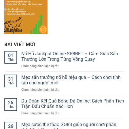
BÀI VIẾT MỚI
Nổ Hũ Jackpot Online SP8BET – Cảm Giác Săn
01
Thưởng Lớn Trong Từng Vòng Quay
Th6
ở
Chức năng bình luận bị tắt
Nổ
Hũ
Mẹo săn thưởng nổ hũ hiệu quả – Cách chơi tỉnh
31
Jackpot
táo cho người mới
Th5
Online
ở
Chức năng bình luận bị tắt
SP8BET
Mẹo
–
săn
Dự Đoán Kết Quả Bóng Đá Online: Cách Phân Tích
Cảm
26
thưởng
Giác
Trận Đấu Chuẩn Xác Hơn
Th5
nổ
Săn
ở
Chức năng bình luận bị tắt
hũ
Thưởng
Dự
hiệu
Lớn
Đoán
Mẹo cược thể thao GO88 giúp người chơi phân
quả
Trong
26
Kết
–