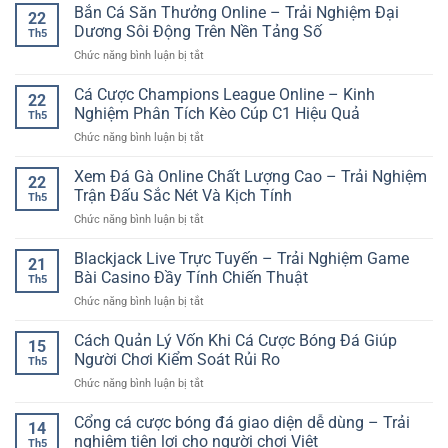
Giải
Bắn Cá Săn Thưởng Online – Trải Nghiệm Đại
Xu
online
22
Trí
Hướng
Dương Sôi Động Trên Nền Tảng Số
Th5
Online
Giải
ở
Chức năng bình luận bị tắt
Đa
Trí
Bắn
Nền
Online
Cá
Cá Cược Champions League Online – Kinh
Tảng
Nhanh
22
Săn
GG88
Nghiệm Phân Tích Kèo Cúp C1 Hiệu Quả
Và
Th5
Thưởng
–
Đầy
ở
Chức năng bình luận bị tắt
Online
Trải
Bất
Cá
–
Nghiệm
Ngờ
Cược
Xem Đá Gà Online Chất Lượng Cao – Trải Nghiệm
Trải
Linh
22
Champions
Nghiệm
Trận Đấu Sắc Nét Và Kịch Tính
Hoạt
Th5
League
Đại
Cho
ở
Chức năng bình luận bị tắt
Online
Dương
Người
Xem
–
Sôi
Chơi
Đá
Blackjack Live Trực Tuyến – Trải Nghiệm Game
Kinh
Động
21
Hiện
Gà
Nghiệm
Bài Casino Đầy Tính Chiến Thuật
Trên
Đại
Th5
Online
Phân
Nền
ở
Chức năng bình luận bị tắt
Chất
Tích
Tảng
Blackjack
Lượng
Kèo
Số
Live
Cách Quản Lý Vốn Khi Cá Cược Bóng Đá Giúp
Cao
Cúp
15
Trực
–
Người Chơi Kiểm Soát Rủi Ro
C1
Th5
Tuyến
Trải
Hiệu
ở
Chức năng bình luận bị tắt
–
Nghiệm
Quả
Cách
Trải
Trận
Quản
Cổng cá cược bóng đá giao diện dễ dùng – Trải
Nghiệm
Đấu
14
Lý
Game
nghiệm tiện lợi cho người chơi Việt
Sắc
Th5