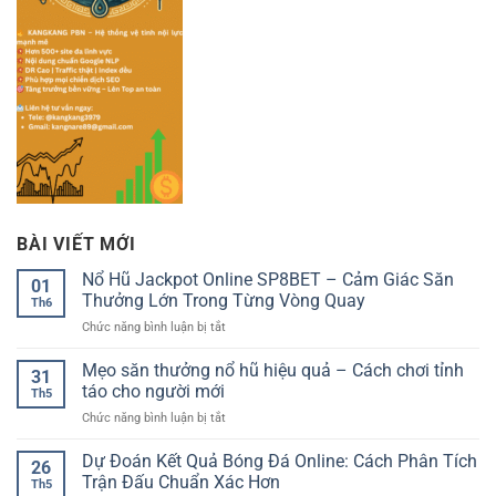
BÀI VIẾT MỚI
Nổ Hũ Jackpot Online SP8BET – Cảm Giác Săn
01
Thưởng Lớn Trong Từng Vòng Quay
Th6
ở
Chức năng bình luận bị tắt
Nổ
Hũ
Mẹo săn thưởng nổ hũ hiệu quả – Cách chơi tỉnh
31
Jackpot
táo cho người mới
Th5
Online
ở
Chức năng bình luận bị tắt
SP8BET
Mẹo
–
săn
Dự Đoán Kết Quả Bóng Đá Online: Cách Phân Tích
Cảm
26
thưởng
Giác
Trận Đấu Chuẩn Xác Hơn
Th5
nổ
Săn