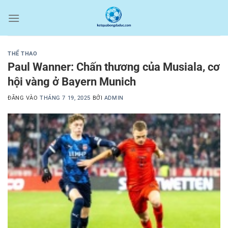
Bỏ
qua
nội
dung
THỂ THAO
Paul Wanner: Chấn thương của Musiala, cơ
hội vàng ở Bayern Munich
ĐĂNG VÀO
THÁNG 7 19, 2025
BỞI
ADMIN