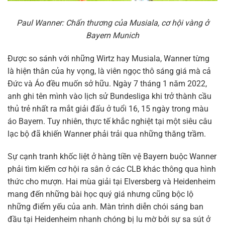
Paul Wanner: Chấn thương của Musiala, cơ hội vàng ở
Bayern Munich
Được so sánh với những Wirtz hay Musiala, Wanner từng
là hiện thân của hy vọng, là viên ngọc thô sáng giá mà cả
Đức và Áo đều muốn sở hữu. Ngày 7 tháng 1 năm 2022,
anh ghi tên mình vào lịch sử Bundesliga khi trở thành cầu
thủ trẻ nhất ra mắt giải đấu ở tuổi 16, 15 ngày trong màu
áo Bayern. Tuy nhiên, thực tế khắc nghiệt tại một siêu câu
lạc bộ đã khiến Wanner phải trải qua những thăng trầm.
Sự cạnh tranh khốc liệt ở hàng tiền vệ Bayern buộc Wanner
phải tìm kiếm cơ hội ra sân ở các CLB khác thông qua hình
thức cho mượn. Hai mùa giải tại Elversberg và Heidenheim
mang đến những bài học quý giá nhưng cũng bộc lộ
những điểm yếu của anh. Màn trình diễn chói sáng ban
đầu tại Heidenheim nhanh chóng bị lu mờ bởi sự sa sút ở