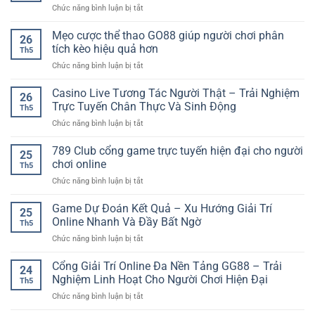
ở
Chức năng bình luận bị tắt
hũ
Thưởng
Dự
hiệu
Lớn
Đoán
Mẹo cược thể thao GO88 giúp người chơi phân
quả
Trong
26
Kết
–
tích kèo hiệu quả hơn
Từng
Th5
Quả
Cách
Vòng
ở
Chức năng bình luận bị tắt
Bóng
chơi
Quay
Mẹo
Đá
tỉnh
cược
Casino Live Tương Tác Người Thật – Trải Nghiệm
Online:
táo
26
thể
Cách
Trực Tuyến Chân Thực Và Sinh Động
cho
Th5
thao
Phân
người
ở
Chức năng bình luận bị tắt
GO88
Tích
mới
Casino
giúp
Trận
Live
789 Club cổng game trực tuyến hiện đại cho người
người
Đấu
25
Tương
chơi
chơi online
Chuẩn
Th5
Tác
phân
Xác
ở
Chức năng bình luận bị tắt
Người
tích
Hơn
789
Thật
kèo
Club
Game Dự Đoán Kết Quả – Xu Hướng Giải Trí
–
hiệu
25
cổng
Trải
Online Nhanh Và Đầy Bất Ngờ
quả
Th5
game
Nghiệm
hơn
ở
Chức năng bình luận bị tắt
trực
Trực
Game
tuyến
Tuyến
Dự
Cổng Giải Trí Online Đa Nền Tảng GG88 – Trải
hiện
Chân
24
Đoán
đại
Nghiệm Linh Hoạt Cho Người Chơi Hiện Đại
Thực
Th5
Kết
cho
Và
ở
Chức năng bình luận bị tắt
Quả
người
Sinh
Cổng
–
chơi
Động