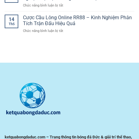
Vốn
Bài
Nét
ở
Chức năng bình luận bị tắt
Khi
Casino
Và
Cổng
Cá
Đầy
Kịch
cá
Cược Cầu Lông Online RR88 – Kinh Nghiệm Phân
Cược
Tính
14
Tính
cược
Bóng
Tích Trận Đấu Hiệu Quả
Chiến
Th5
bóng
Đá
Thuật
ở
Chức năng bình luận bị tắt
đá
Giúp
Cược
giao
Người
Cầu
diện
Chơi
Lông
dễ
Kiểm
Online
dùng
Soát
RR88
–
Rủi
–
Trải
Ro
Kinh
nghiệm
Nghiệm
tiện
Phân
lợi
Tích
cho
Trận
người
Đấu
chơi
Hiệu
Việt
Quả
ketquabongdaduc.com – Trang thông tin bóng đá Đức & giải trí thể thao,