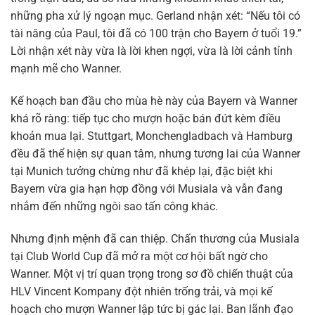
những pha xử lý ngoạn mục. Gerland nhận xét: “Nếu tôi có
tài năng của Paul, tôi đã có 100 trận cho Bayern ở tuổi 19.”
Lời nhận xét này vừa là lời khen ngợi, vừa là lời cảnh tỉnh
mạnh mẽ cho Wanner.
Kế hoạch ban đầu cho mùa hè này của Bayern và Wanner
khá rõ ràng: tiếp tục cho mượn hoặc bán đứt kèm điều
khoản mua lại. Stuttgart, Monchengladbach và Hamburg
đều đã thể hiện sự quan tâm, nhưng tương lai của Wanner
tại Munich tưởng chừng như đã khép lại, đặc biệt khi
Bayern vừa gia hạn hợp đồng với Musiala và vẫn đang
nhắm đến những ngôi sao tấn công khác.
Nhưng định mệnh đã can thiệp. Chấn thương của Musiala
tại Club World Cup đã mở ra một cơ hội bất ngờ cho
Wanner. Một vị trí quan trọng trong sơ đồ chiến thuật của
HLV Vincent Kompany đột nhiên trống trải, và mọi kế
hoạch cho mượn Wanner lập tức bị gác lại. Ban lãnh đạo