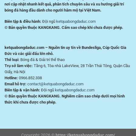
nơi cập nhật nhanh kết quả, phân tích chuyên sâu và xu hướng giải trí
bóng đá hàng đầu dành cho người hâm mộ tại Việt Nam.
Biên tập & điều hành:
Đội ngũ
ketquabongdaduc.com
© Bản quyền thuộc KANGKANG. Cấm sao chép khi chưa được phép.
ketquabongdaduc.com – Nguồn tin uy tín về Bundesliga, Cúp Quốc Gia
Đức và các giải đấu lớn nhỏ.
Thể loại:
Bóng đá & Giải trí thể thao
Trụ sở làm việc:
Tầng 6, Tòa nhà LakeView, 28 Trần Thái Tông, Quận Cầu
Giấy, Hà Nội
Hotline:
0966.852.338
Email hỗ trợ:
contact@ketquabongdaduc.com
Biên tập & vận hành:
Đội ngũ
ketquabongdaduc.com
© Bản quyền thuộc KANGKANG. Nghiêm cấm sao chép dưới mọi hình
thức khi chưa được cho phép.
Copyright 2026 ©
https://ketquabongdaduc.com/