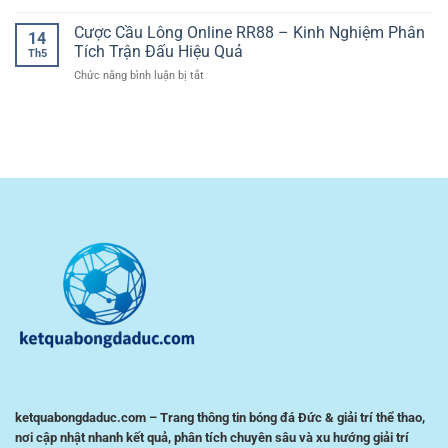
Và
Cổng
Cá
Đầy
Kịch
cá
Cược Cầu Lông Online RR88 – Kinh Nghiệm Phân
Cược
Tính
14
Tính
cược
Bóng
Tích Trận Đấu Hiệu Quả
Chiến
Th5
bóng
Đá
Thuật
ở
Chức năng bình luận bị tắt
đá
Giúp
Cược
giao
Người
Cầu
diện
Chơi
Lông
dễ
Kiểm
Online
dùng
Soát
RR88
–
Rủi
–
Trải
Ro
Kinh
nghiệm
Nghiệm
tiện
Phân
lợi
Tích
cho
Trận
người
Đấu
chơi
Hiệu
Việt
Quả
ketquabongdaduc.com – Trang thông tin bóng đá Đức & giải trí thể thao,
nơi cập nhật nhanh kết quả, phân tích chuyên sâu và xu hướng giải trí