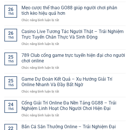
Dự
hiệu
Lớn
Đoán
Mẹo cược thể thao GO88 giúp người chơi phân
quả
Trong
26
Kết
–
tích kèo hiệu quả hơn
Từng
Th5
Quả
Cách
Vòng
ở
Chức năng bình luận bị tắt
Bóng
chơi
Quay
Mẹo
Đá
tỉnh
cược
Casino Live Tương Tác Người Thật – Trải Nghiệm
Online:
táo
26
thể
Cách
Trực Tuyến Chân Thực Và Sinh Động
cho
Th5
thao
Phân
người
ở
Chức năng bình luận bị tắt
GO88
Tích
mới
Casino
giúp
Trận
Live
789 Club cổng game trực tuyến hiện đại cho người
người
Đấu
25
Tương
chơi
chơi online
Chuẩn
Th5
Tác
phân
Xác
ở
Chức năng bình luận bị tắt
Người
tích
Hơn
789
Thật
kèo
Club
Game Dự Đoán Kết Quả – Xu Hướng Giải Trí
–
hiệu
25
cổng
Trải
Online Nhanh Và Đầy Bất Ngờ
quả
Th5
game
Nghiệm
hơn
ở
Chức năng bình luận bị tắt
trực
Trực
Game
tuyến
Tuyến
Dự
Cổng Giải Trí Online Đa Nền Tảng GG88 – Trải
hiện
Chân
24
Đoán
đại
Nghiệm Linh Hoạt Cho Người Chơi Hiện Đại
Thực
Th5
Kết
cho
Và
ở
Chức năng bình luận bị tắt
Quả
người
Sinh
Cổng
–
chơi
Động
Giải
Bắn Cá Săn Thưởng Online – Trải Nghiệm Đại
Xu
online
22
Trí