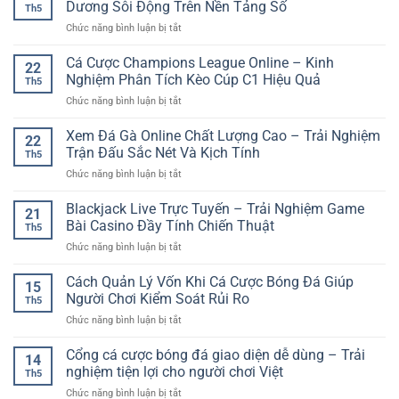
Hướng
Dương Sôi Động Trên Nền Tảng Số
Th5
Online
Giải
ở
Chức năng bình luận bị tắt
Đa
Trí
Bắn
Nền
Online
Cá
Cá Cược Champions League Online – Kinh
Tảng
Nhanh
22
Săn
GG88
Nghiệm Phân Tích Kèo Cúp C1 Hiệu Quả
Và
Th5
Thưởng
–
Đầy
ở
Chức năng bình luận bị tắt
Online
Trải
Bất
Cá
–
Nghiệm
Ngờ
Cược
Xem Đá Gà Online Chất Lượng Cao – Trải Nghiệm
Trải
Linh
22
Champions
Nghiệm
Trận Đấu Sắc Nét Và Kịch Tính
Hoạt
Th5
League
Đại
Cho
ở
Chức năng bình luận bị tắt
Online
Dương
Người
Xem
–
Sôi
Chơi
Đá
Blackjack Live Trực Tuyến – Trải Nghiệm Game
Kinh
Động
21
Hiện
Gà
Nghiệm
Bài Casino Đầy Tính Chiến Thuật
Trên
Đại
Th5
Online
Phân
Nền
ở
Chức năng bình luận bị tắt
Chất
Tích
Tảng
Blackjack
Lượng
Kèo
Số
Live
Cách Quản Lý Vốn Khi Cá Cược Bóng Đá Giúp
Cao
Cúp
15
Trực
–
Người Chơi Kiểm Soát Rủi Ro
C1
Th5
Tuyến
Trải
Hiệu
ở
Chức năng bình luận bị tắt
–
Nghiệm
Quả
Cách
Trải
Trận
Quản
Cổng cá cược bóng đá giao diện dễ dùng – Trải
Nghiệm
Đấu
14
Lý
Game
nghiệm tiện lợi cho người chơi Việt
Sắc
Th5
Vốn
Bài
Nét
ở
Chức năng bình luận bị tắt
Khi
Casino