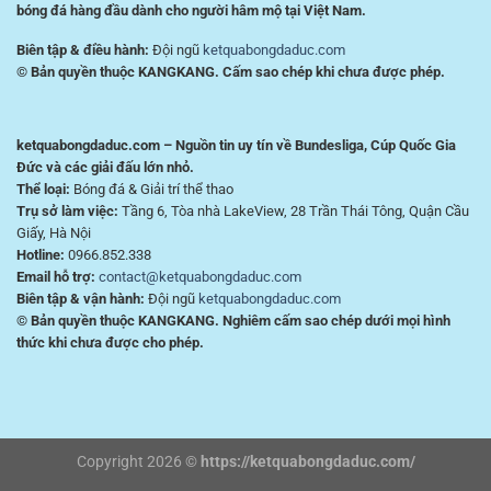
bóng đá hàng đầu dành cho người hâm mộ tại Việt Nam.
Biên tập & điều hành:
Đội ngũ
ketquabongdaduc.com
© Bản quyền thuộc KANGKANG. Cấm sao chép khi chưa được phép.
ketquabongdaduc.com – Nguồn tin uy tín về Bundesliga, Cúp Quốc Gia
Đức và các giải đấu lớn nhỏ.
Thể loại:
Bóng đá & Giải trí thể thao
Trụ sở làm việc:
Tầng 6, Tòa nhà LakeView, 28 Trần Thái Tông, Quận Cầu
Giấy, Hà Nội
Hotline:
0966.852.338
Email hỗ trợ:
contact@ketquabongdaduc.com
Biên tập & vận hành:
Đội ngũ
ketquabongdaduc.com
© Bản quyền thuộc KANGKANG. Nghiêm cấm sao chép dưới mọi hình
thức khi chưa được cho phép.
Copyright 2026 ©
https://ketquabongdaduc.com/