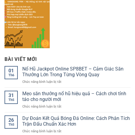
BÀI VIẾT MỚI
Nổ Hũ Jackpot Online SP8BET – Cảm Giác Săn
01
Thưởng Lớn Trong Từng Vòng Quay
Th6
ở
Chức năng bình luận bị tắt
Nổ
Hũ
Mẹo săn thưởng nổ hũ hiệu quả – Cách chơi tỉnh
31
Jackpot
táo cho người mới
Th5
Online
ở
Chức năng bình luận bị tắt
SP8BET
Mẹo
–
săn
Dự Đoán Kết Quả Bóng Đá Online: Cách Phân Tích
Cảm
26
thưởng
Giác
Trận Đấu Chuẩn Xác Hơn
Th5
nổ
Săn
ở
Chức năng bình luận bị tắt
hũ
Thưởng