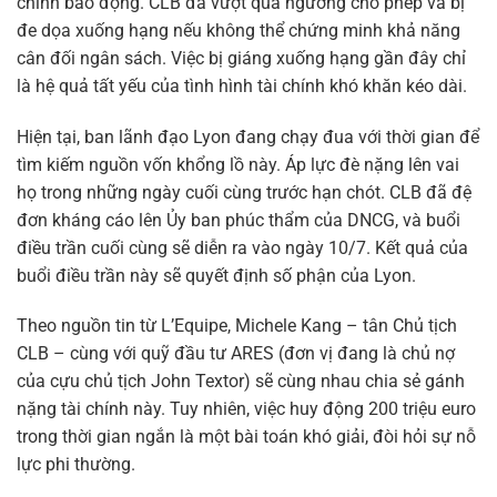
chính báo động. CLB đã vượt quá ngưỡng cho phép và bị
đe dọa xuống hạng nếu không thể chứng minh khả năng
cân đối ngân sách. Việc bị giáng xuống hạng gần đây chỉ
là hệ quả tất yếu của tình hình tài chính khó khăn kéo dài.
Hiện tại, ban lãnh đạo Lyon đang chạy đua với thời gian để
tìm kiếm nguồn vốn khổng lồ này. Áp lực đè nặng lên vai
họ trong những ngày cuối cùng trước hạn chót. CLB đã đệ
đơn kháng cáo lên Ủy ban phúc thẩm của DNCG, và buổi
điều trần cuối cùng sẽ diễn ra vào ngày 10/7. Kết quả của
buổi điều trần này sẽ quyết định số phận của Lyon.
Theo nguồn tin từ L’Equipe, Michele Kang – tân Chủ tịch
CLB – cùng với quỹ đầu tư ARES (đơn vị đang là chủ nợ
của cựu chủ tịch John Textor) sẽ cùng nhau chia sẻ gánh
nặng tài chính này. Tuy nhiên, việc huy động 200 triệu euro
trong thời gian ngắn là một bài toán khó giải, đòi hỏi sự nỗ
lực phi thường.