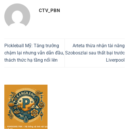
CTV_PBN
Pickleball Mỹ: Tăng trưởng
Arteta thừa nhận tài năng
chậm lại nhưng vẫn dẫn đầu,
Szoboszlai sau thất bại trước
thách thức hạ tầng nổi lên
Liverpool