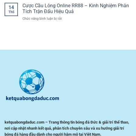
Đầy
Kịch
cá
Cược Cầu Lông Online RR88 – Kinh Nghiệm Phân
Cược
Tính
14
Tính
cược
Bóng
Tích Trận Đấu Hiệu Quả
Chiến
Th5
bóng
Đá
Thuật
ở
Chức năng bình luận bị tắt
đá
Giúp
Cược
giao
Người
Cầu
diện
Chơi
Lông
dễ
Kiểm
Online
dùng
Soát
RR88
–
Rủi
–
Trải
Ro
Kinh
nghiệm
Nghiệm
tiện
Phân
lợi
Tích
cho
Trận
người
Đấu
chơi
Hiệu
Việt
Quả
ketquabongdaduc.com – Trang thông tin bóng đá Đức & giải trí thể thao,
nơi cập nhật nhanh kết quả, phân tích chuyên sâu và xu hướng giải trí
bóng đá hàng đầu dành cho người hâm mộ tại Việt Nam.