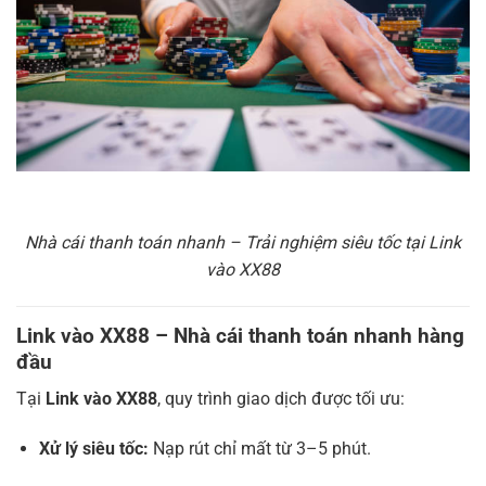
Nhà cái thanh toán nhanh – Trải nghiệm siêu tốc tại Link
vào XX88
Link vào XX88 – Nhà cái thanh toán nhanh hàng
đầu
Tại
Link vào XX88
, quy trình giao dịch được tối ưu:
Xử lý siêu tốc:
Nạp rút chỉ mất từ 3–5 phút.