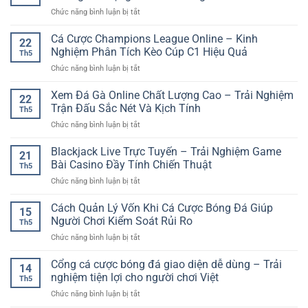
Online
Giải
ở
Chức năng bình luận bị tắt
Đa
Trí
Bắn
Nền
Online
Cá
Cá Cược Champions League Online – Kinh
Tảng
Nhanh
22
Săn
GG88
Nghiệm Phân Tích Kèo Cúp C1 Hiệu Quả
Và
Th5
Thưởng
–
Đầy
ở
Chức năng bình luận bị tắt
Online
Trải
Bất
Cá
–
Nghiệm
Ngờ
Cược
Xem Đá Gà Online Chất Lượng Cao – Trải Nghiệm
Trải
Linh
22
Champions
Nghiệm
Trận Đấu Sắc Nét Và Kịch Tính
Hoạt
Th5
League
Đại
Cho
ở
Chức năng bình luận bị tắt
Online
Dương
Người
Xem
–
Sôi
Chơi
Đá
Blackjack Live Trực Tuyến – Trải Nghiệm Game
Kinh
Động
21
Hiện
Gà
Nghiệm
Bài Casino Đầy Tính Chiến Thuật
Trên
Đại
Th5
Online
Phân
Nền
ở
Chức năng bình luận bị tắt
Chất
Tích
Tảng
Blackjack
Lượng
Kèo
Số
Live
Cách Quản Lý Vốn Khi Cá Cược Bóng Đá Giúp
Cao
Cúp
15
Trực
–
Người Chơi Kiểm Soát Rủi Ro
C1
Th5
Tuyến
Trải
Hiệu
ở
Chức năng bình luận bị tắt
–
Nghiệm
Quả
Cách
Trải
Trận
Quản
Cổng cá cược bóng đá giao diện dễ dùng – Trải
Nghiệm
Đấu
14
Lý
Game
nghiệm tiện lợi cho người chơi Việt
Sắc
Th5
Vốn
Bài
Nét
ở
Chức năng bình luận bị tắt
Khi
Casino
Và
Cổng
Cá