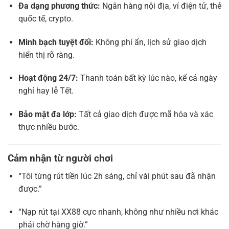
Đa dạng phương thức:
Ngân hàng nội địa, ví điện tử, thẻ
quốc tế, crypto.
Minh bạch tuyệt đối:
Không phí ẩn, lịch sử giao dịch
hiển thị rõ ràng.
Hoạt động 24/7:
Thanh toán bất kỳ lúc nào, kể cả ngày
nghỉ hay lễ Tết.
Bảo mật đa lớp:
Tất cả giao dịch được mã hóa và xác
thực nhiều bước.
Cảm nhận từ người chơi
“Tôi từng rút tiền lúc 2h sáng, chỉ vài phút sau đã nhận
được.”
“Nạp rút tại XX88 cực nhanh, không như nhiều nơi khác
phải chờ hàng giờ.”