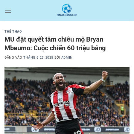
Bỏ
qua
nội
dung
THỂ THAO
MU đặt quyết tâm chiêu mộ Bryan
Mbeumo: Cuộc chiến 60 triệu bảng
ĐĂNG VÀO
THÁNG 6 25, 2025
BỞI
ADMIN