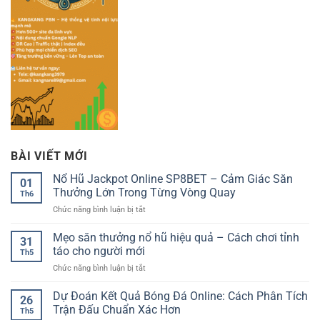
BÀI VIẾT MỚI
Nổ Hũ Jackpot Online SP8BET – Cảm Giác Săn
01
Thưởng Lớn Trong Từng Vòng Quay
Th6
ở
Chức năng bình luận bị tắt
Nổ
Hũ
Mẹo săn thưởng nổ hũ hiệu quả – Cách chơi tỉnh
31
Jackpot
táo cho người mới
Th5
Online
ở
Chức năng bình luận bị tắt
SP8BET
Mẹo
–
săn
Dự Đoán Kết Quả Bóng Đá Online: Cách Phân Tích
Cảm
26
thưởng
Giác
Trận Đấu Chuẩn Xác Hơn
Th5
nổ
Săn