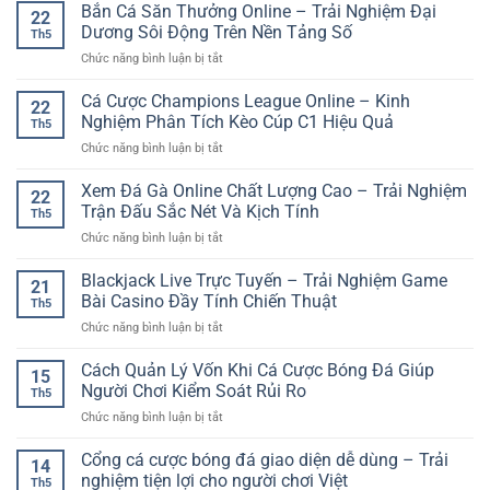
Giải
Bắn Cá Săn Thưởng Online – Trải Nghiệm Đại
Xu
online
22
Trí
Hướng
Dương Sôi Động Trên Nền Tảng Số
Th5
Online
Giải
ở
Chức năng bình luận bị tắt
Đa
Trí
Bắn
Nền
Online
Cá
Cá Cược Champions League Online – Kinh
Tảng
Nhanh
22
Săn
GG88
Nghiệm Phân Tích Kèo Cúp C1 Hiệu Quả
Và
Th5
Thưởng
–
Đầy
ở
Chức năng bình luận bị tắt
Online
Trải
Bất
Cá
–
Nghiệm
Ngờ
Cược
Xem Đá Gà Online Chất Lượng Cao – Trải Nghiệm
Trải
Linh
22
Champions
Nghiệm
Trận Đấu Sắc Nét Và Kịch Tính
Hoạt
Th5
League
Đại
Cho
ở
Chức năng bình luận bị tắt
Online
Dương
Người
Xem
–
Sôi
Chơi
Đá
Blackjack Live Trực Tuyến – Trải Nghiệm Game
Kinh
Động
21
Hiện
Gà
Nghiệm
Bài Casino Đầy Tính Chiến Thuật
Trên
Đại
Th5
Online
Phân
Nền
ở
Chức năng bình luận bị tắt
Chất
Tích
Tảng
Blackjack
Lượng
Kèo
Số
Live
Cách Quản Lý Vốn Khi Cá Cược Bóng Đá Giúp
Cao
Cúp
15
Trực
–
Người Chơi Kiểm Soát Rủi Ro
C1
Th5
Tuyến
Trải
Hiệu
ở
Chức năng bình luận bị tắt
–
Nghiệm
Quả
Cách
Trải
Trận
Quản
Cổng cá cược bóng đá giao diện dễ dùng – Trải
Nghiệm
Đấu
14
Lý
Game
nghiệm tiện lợi cho người chơi Việt
Sắc
Th5