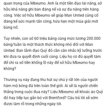
quan trọng của Mbeumo. Anh là một tiền đạo tài năng, sở
hữu khả năng ghi bàn đáng nể và sự đa năng trên hàng
công. Việc sở hữu Mbeumo sẽ giúp Man United củng cố
đáng kể sức mạnh tấn công, hứa hẹn một mùa giải mới
bùng nổ.
Tuy nhiên, con số 60 triệu bảng cùng mức lương 200.000
bảng/tuần là một thách thức không nhỏ đối với Man
United. Ban lãnh đạo Quỷ đỏ cần cân nhắc kỹ lưỡng trước
khi đưa ra quyết định cuối cùng. Liệu họ có đủ quyết tâm
để chi ra số tiền khổng lồ này để sở hữu Mbeumo hay
không?
Thương vụ này đang thu hút sự chú ý rất lớn của người
hâm mộ bóng đá trên toàn thế giới. Ai sẽ là người chiến
thắng trong cuộc đua này? Liệu Mbeumo sẽ khoác áo Quỷ
đỏ hay tiếp tục gắn bó với Brentford? Câu trả lời sẽ sớm
được làm rõ trong những ngày tới.