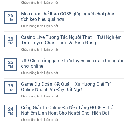
ở
Chức năng bình luận bị tắt
hũ
Thưởng
Dự
hiệu
Lớn
Đoán
Mẹo cược thể thao GO88 giúp người chơi phân
quả
Trong
26
Kết
–
tích kèo hiệu quả hơn
Từng
Th5
Quả
Cách
Vòng
ở
Chức năng bình luận bị tắt
Bóng
chơi
Quay
Mẹo
Đá
tỉnh
cược
Casino Live Tương Tác Người Thật – Trải Nghiệm
Online:
táo
26
thể
Cách
Trực Tuyến Chân Thực Và Sinh Động
cho
Th5
thao
Phân
người
ở
Chức năng bình luận bị tắt
GO88
Tích
mới
Casino
giúp
Trận
Live
789 Club cổng game trực tuyến hiện đại cho người
người
Đấu
25
Tương
chơi
chơi online
Chuẩn
Th5
Tác
phân
Xác
ở
Chức năng bình luận bị tắt
Người
tích
Hơn
789
Thật
kèo
Club
Game Dự Đoán Kết Quả – Xu Hướng Giải Trí
–
hiệu
25
cổng
Trải
Online Nhanh Và Đầy Bất Ngờ
quả
Th5
game
Nghiệm
hơn
ở
Chức năng bình luận bị tắt
trực
Trực
Game
tuyến
Tuyến
Dự
Cổng Giải Trí Online Đa Nền Tảng GG88 – Trải
hiện
Chân
24
Đoán
đại
Nghiệm Linh Hoạt Cho Người Chơi Hiện Đại
Thực
Th5
Kết
cho
Và
ở
Chức năng bình luận bị tắt
Quả
người
Sinh
Cổng
–
chơi
Động