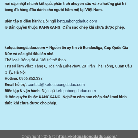
nơi cập nhật nhanh kết quả, phân tích chuyên sâu và xu hướng giải trí
bóng đá hàng đầu dành cho người hâm mộ tại Việt Nam.
Biên tập & điều hành:
Đội ngũ
ketquabongdaduc.com
© Bản quyền thuộc KANGKANG. Cấm sao chép khi chưa được phép.
ketquabongdaduc.com – Nguồn tin uy tín về Bundesliga, Cúp Quốc Gia
Đức và các giải đấu lớn nhỏ.
Thể loại:
Bóng đá & Giải trí thể thao
Trụ sở làm việc:
Tầng 6, Tòa nhà LakeView, 28 Trần Thái Tông, Quận Cầu
Giấy, Hà Nội
Hotline:
0966.852.338
Email hỗ trợ:
contact@ketquabongdaduc.com
Biên tập & vận hành:
Đội ngũ
ketquabongdaduc.com
© Bản quyền thuộc KANGKANG. Nghiêm cấm sao chép dưới mọi hình
thức khi chưa được cho phép.
Copyright 2026 ©
https://ketquabongdaduc.com/