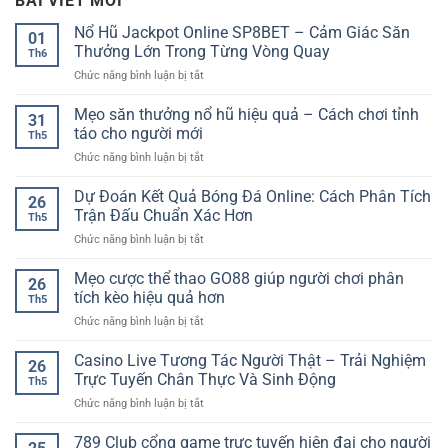
BÀI VIẾT MỚI
Nổ Hũ Jackpot Online SP8BET – Cảm Giác Săn
01
Thưởng Lớn Trong Từng Vòng Quay
Th6
ở
Chức năng bình luận bị tắt
Nổ
Hũ
Mẹo săn thưởng nổ hũ hiệu quả – Cách chơi tỉnh
31
Jackpot
táo cho người mới
Th5
Online
ở
Chức năng bình luận bị tắt
SP8BET
Mẹo
–
săn
Dự Đoán Kết Quả Bóng Đá Online: Cách Phân Tích
Cảm
26
thưởng
Giác
Trận Đấu Chuẩn Xác Hơn
Th5
nổ
Săn
ở
Chức năng bình luận bị tắt
hũ
Thưởng
Dự
hiệu
Lớn
Đoán
Mẹo cược thể thao GO88 giúp người chơi phân
quả
Trong
26
Kết
–
tích kèo hiệu quả hơn
Từng
Th5
Quả
Cách
Vòng
ở
Chức năng bình luận bị tắt
Bóng
chơi
Quay
Mẹo
Đá
tỉnh
cược
Casino Live Tương Tác Người Thật – Trải Nghiệm
Online:
táo
26
thể
Cách
Trực Tuyến Chân Thực Và Sinh Động
cho
Th5
thao
Phân
người
ở
Chức năng bình luận bị tắt
GO88
Tích
mới
Casino
giúp
Trận
Live
789 Club cổng game trực tuyến hiện đại cho người
người
Đấu