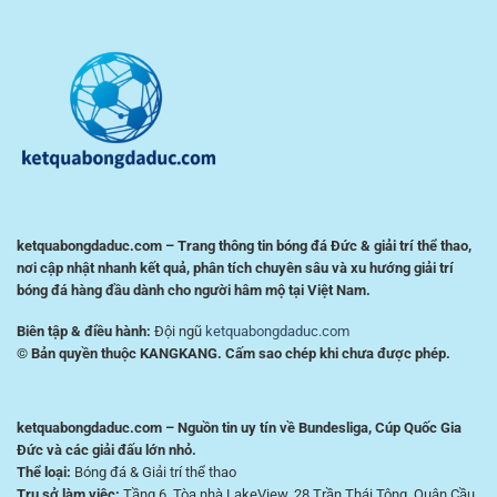
nghiệm
Nghiệm
tiện
Phân
lợi
Tích
cho
Trận
người
Đấu
chơi
Hiệu
Việt
Quả
ketquabongdaduc.com – Trang thông tin bóng đá Đức & giải trí thể thao,
nơi cập nhật nhanh kết quả, phân tích chuyên sâu và xu hướng giải trí
bóng đá hàng đầu dành cho người hâm mộ tại Việt Nam.
Biên tập & điều hành:
Đội ngũ
ketquabongdaduc.com
© Bản quyền thuộc KANGKANG. Cấm sao chép khi chưa được phép.
ketquabongdaduc.com – Nguồn tin uy tín về Bundesliga, Cúp Quốc Gia
Đức và các giải đấu lớn nhỏ.
Thể loại:
Bóng đá & Giải trí thể thao
Trụ sở làm việc:
Tầng 6, Tòa nhà LakeView, 28 Trần Thái Tông, Quận Cầu