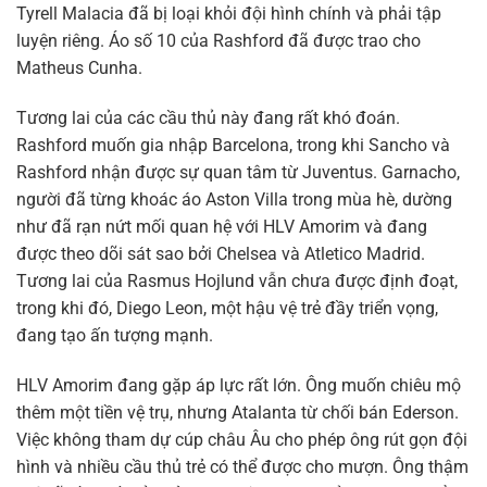
Tyrell Malacia đã bị loại khỏi đội hình chính và phải tập
luyện riêng. Áo số 10 của Rashford đã được trao cho
Matheus Cunha.
Tương lai của các cầu thủ này đang rất khó đoán.
Rashford muốn gia nhập Barcelona, trong khi Sancho và
Rashford nhận được sự quan tâm từ Juventus. Garnacho,
người đã từng khoác áo Aston Villa trong mùa hè, dường
như đã rạn nứt mối quan hệ với HLV Amorim và đang
được theo dõi sát sao bởi Chelsea và Atletico Madrid.
Tương lai của Rasmus Hojlund vẫn chưa được định đoạt,
trong khi đó, Diego Leon, một hậu vệ trẻ đầy triển vọng,
đang tạo ấn tượng mạnh.
HLV Amorim đang gặp áp lực rất lớn. Ông muốn chiêu mộ
thêm một tiền vệ trụ, nhưng Atalanta từ chối bán Ederson.
Việc không tham dự cúp châu Âu cho phép ông rút gọn đội
hình và nhiều cầu thủ trẻ có thể được cho mượn. Ông thậm