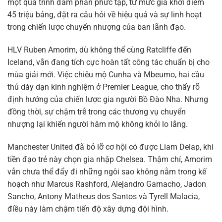
một quá trình đàm phán phức tạp, từ mức giá khởi điểm
45 triệu bảng, đặt ra câu hỏi về hiệu quả và sự linh hoạt
trong chiến lược chuyển nhượng của ban lãnh đạo.
HLV Ruben Amorim, dù không thể cùng Ratcliffe đến
Iceland, vẫn đang tích cực hoàn tất công tác chuẩn bị cho
mùa giải mới. Việc chiêu mộ Cunha và Mbeumo, hai cầu
thủ dày dạn kinh nghiệm ở Premier League, cho thấy rõ
định hướng của chiến lược gia người Bồ Đào Nha. Nhưng
đồng thời, sự chậm trễ trong các thương vụ chuyển
nhượng lại khiến người hâm mộ không khỏi lo lắng.
Manchester United đã bỏ lỡ cơ hội có được Liam Delap, khi
tiền đạo trẻ này chọn gia nhập Chelsea. Thậm chí, Amorim
vẫn chưa thể đẩy đi những ngôi sao không nằm trong kế
hoạch như Marcus Rashford, Alejandro Garnacho, Jadon
Sancho, Antony Matheus dos Santos và Tyrell Malacia,
điều này làm chậm tiến độ xây dựng đội hình.