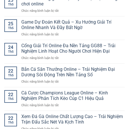
25
Tương
chơi
chơi online
Chuẩn
Th5
Tác
phân
Xác
ở
Chức năng bình luận bị tắt
Người
tích
Hơn
789
Thật
kèo
Club
Game Dự Đoán Kết Quả – Xu Hướng Giải Trí
–
hiệu
25
cổng
Trải
Online Nhanh Và Đầy Bất Ngờ
quả
Th5
game
Nghiệm
hơn
ở
Chức năng bình luận bị tắt
trực
Trực
Game
tuyến
Tuyến
Dự
Cổng Giải Trí Online Đa Nền Tảng GG88 – Trải
hiện
Chân
24
Đoán
đại
Nghiệm Linh Hoạt Cho Người Chơi Hiện Đại
Thực
Th5
Kết
cho
Và
ở
Chức năng bình luận bị tắt
Quả
người
Sinh
Cổng
–
chơi
Động
Giải
Bắn Cá Săn Thưởng Online – Trải Nghiệm Đại
Xu
online
22
Trí
Hướng
Dương Sôi Động Trên Nền Tảng Số
Th5
Online
Giải
ở
Chức năng bình luận bị tắt
Đa
Trí
Bắn
Nền
Online
Cá
Cá Cược Champions League Online – Kinh
Tảng
Nhanh
22
Săn
GG88
Nghiệm Phân Tích Kèo Cúp C1 Hiệu Quả
Và
Th5
Thưởng
–
Đầy
ở
Chức năng bình luận bị tắt
Online
Trải
Bất
Cá
–
Nghiệm
Ngờ
Cược
Xem Đá Gà Online Chất Lượng Cao – Trải Nghiệm
Trải
Linh
22
Champions
Nghiệm
Trận Đấu Sắc Nét Và Kịch Tính
Hoạt
Th5
League
Đại
Cho
ở
Chức năng bình luận bị tắt