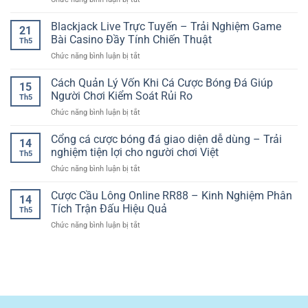
Online
Dương
Người
Xem
–
Sôi
Chơi
Đá
Blackjack Live Trực Tuyến – Trải Nghiệm Game
Kinh
Động
21
Hiện
Gà
Nghiệm
Bài Casino Đầy Tính Chiến Thuật
Trên
Đại
Th5
Online
Phân
Nền
ở
Chức năng bình luận bị tắt
Chất
Tích
Tảng
Blackjack
Lượng
Kèo
Số
Live
Cách Quản Lý Vốn Khi Cá Cược Bóng Đá Giúp
Cao
Cúp
15
Trực
–
Người Chơi Kiểm Soát Rủi Ro
C1
Th5
Tuyến
Trải
Hiệu
ở
Chức năng bình luận bị tắt
–
Nghiệm
Quả
Cách
Trải
Trận
Quản
Cổng cá cược bóng đá giao diện dễ dùng – Trải
Nghiệm
Đấu
14
Lý
Game
nghiệm tiện lợi cho người chơi Việt
Sắc
Th5
Vốn
Bài
Nét
ở
Chức năng bình luận bị tắt
Khi
Casino
Và
Cổng
Cá
Đầy
Kịch
cá
Cược Cầu Lông Online RR88 – Kinh Nghiệm Phân
Cược
Tính
14
Tính
cược
Bóng
Tích Trận Đấu Hiệu Quả
Chiến
Th5
bóng
Đá
Thuật
ở
Chức năng bình luận bị tắt
đá
Giúp
Cược
giao
Người
Cầu
diện
Chơi
Lông
dễ
Kiểm
Online
dùng
Soát
RR88
–
Rủi
–
Trải
Ro
Kinh