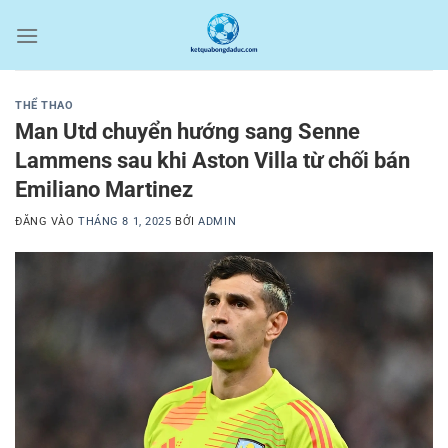
Bỏ
qua
nội
dung
THỂ THAO
Man Utd chuyển hướng sang Senne
Lammens sau khi Aston Villa từ chối bán
Emiliano Martinez
ĐĂNG VÀO
THÁNG 8 1, 2025
BỞI
ADMIN