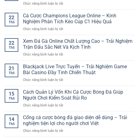
ở
Chức năng bình luận bị tắt
Đa
Trí
Bắn
Nền
Online
Cá
Cá Cược Champions League Online – Kinh
Tảng
Nhanh
22
Săn
GG88
Nghiệm Phân Tích Kèo Cúp C1 Hiệu Quả
Và
Th5
Thưởng
–
Đầy
ở
Chức năng bình luận bị tắt
Online
Trải
Bất
Cá
–
Nghiệm
Ngờ
Cược
Xem Đá Gà Online Chất Lượng Cao – Trải Nghiệm
Trải
Linh
22
Champions
Nghiệm
Trận Đấu Sắc Nét Và Kịch Tính
Hoạt
Th5
League
Đại
Cho
ở
Chức năng bình luận bị tắt
Online
Dương
Người
Xem
–
Sôi
Chơi
Đá
Blackjack Live Trực Tuyến – Trải Nghiệm Game
Kinh
Động
21
Hiện
Gà
Nghiệm
Bài Casino Đầy Tính Chiến Thuật
Trên
Đại
Th5
Online
Phân
Nền
ở
Chức năng bình luận bị tắt
Chất
Tích
Tảng
Blackjack
Lượng
Kèo
Số
Live
Cách Quản Lý Vốn Khi Cá Cược Bóng Đá Giúp
Cao
Cúp
15
Trực
–
Người Chơi Kiểm Soát Rủi Ro
C1
Th5
Tuyến
Trải
Hiệu
ở
Chức năng bình luận bị tắt
–
Nghiệm
Quả
Cách
Trải
Trận
Quản
Cổng cá cược bóng đá giao diện dễ dùng – Trải
Nghiệm
Đấu
14
Lý
Game
nghiệm tiện lợi cho người chơi Việt
Sắc
Th5
Vốn
Bài
Nét
ở
Chức năng bình luận bị tắt
Khi
Casino
Và
Cổng
Cá
Đầy
Kịch