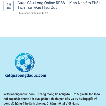
cá
Cược Cầu Lông Online RR88 – Kinh Nghiệm Phân
Cược
Tính
14
Tính
cược
Bóng
Tích Trận Đấu Hiệu Quả
Chiến
Th5
bóng
Đá
Thuật
ở
Chức năng bình luận bị tắt
đá
Giúp
Cược
giao
Người
Cầu
diện
Chơi
Lông
dễ
Kiểm
Online
dùng
Soát
RR88
–
Rủi
–
Trải
Ro
Kinh
nghiệm
Nghiệm
tiện
Phân
lợi
Tích
cho
Trận
người
Đấu
chơi
Hiệu
Việt
Quả
ketquabongdaduc.com – Trang thông tin bóng đá Đức & giải trí thể thao,
nơi cập nhật nhanh kết quả, phân tích chuyên sâu và xu hướng giải trí
bóng đá hàng đầu dành cho người hâm mộ tại Việt Nam.