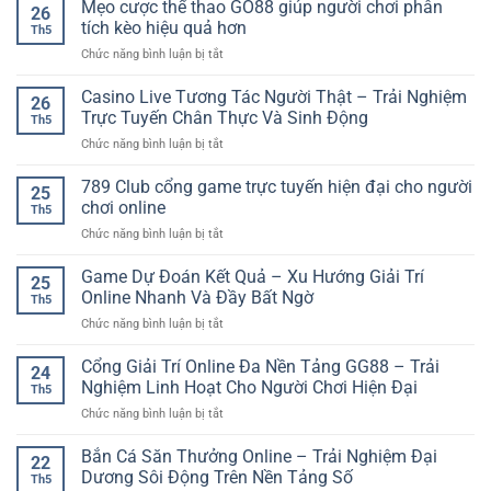
Đoán
Mẹo cược thể thao GO88 giúp người chơi phân
quả
Trong
26
Kết
–
tích kèo hiệu quả hơn
Từng
Th5
Quả
Cách
Vòng
ở
Chức năng bình luận bị tắt
Bóng
chơi
Quay
Mẹo
Đá
tỉnh
cược
Casino Live Tương Tác Người Thật – Trải Nghiệm
Online:
táo
26
thể
Cách
Trực Tuyến Chân Thực Và Sinh Động
cho
Th5
thao
Phân
người
ở
Chức năng bình luận bị tắt
GO88
Tích
mới
Casino
giúp
Trận
Live
789 Club cổng game trực tuyến hiện đại cho người
người
Đấu
25
Tương
chơi
chơi online
Chuẩn
Th5
Tác
phân
Xác
ở
Chức năng bình luận bị tắt
Người
tích
Hơn
789
Thật
kèo
Club
Game Dự Đoán Kết Quả – Xu Hướng Giải Trí
–
hiệu
25
cổng
Trải
Online Nhanh Và Đầy Bất Ngờ
quả
Th5
game
Nghiệm
hơn
ở
Chức năng bình luận bị tắt
trực
Trực
Game
tuyến
Tuyến
Dự
Cổng Giải Trí Online Đa Nền Tảng GG88 – Trải
hiện
Chân
24
Đoán
đại
Nghiệm Linh Hoạt Cho Người Chơi Hiện Đại
Thực
Th5
Kết
cho
Và
ở
Chức năng bình luận bị tắt
Quả
người
Sinh
Cổng
–
chơi
Động
Giải
Bắn Cá Săn Thưởng Online – Trải Nghiệm Đại
Xu
online
22
Trí
Hướng
Dương Sôi Động Trên Nền Tảng Số
Th5
Online
Giải