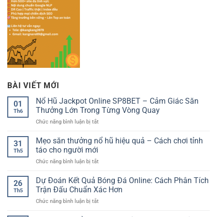
BÀI VIẾT MỚI
Nổ Hũ Jackpot Online SP8BET – Cảm Giác Săn
01
Thưởng Lớn Trong Từng Vòng Quay
Th6
ở
Chức năng bình luận bị tắt
Nổ
Hũ
Mẹo săn thưởng nổ hũ hiệu quả – Cách chơi tỉnh
31
Jackpot
táo cho người mới
Th5
Online
ở
Chức năng bình luận bị tắt
SP8BET
Mẹo
–
săn
Dự Đoán Kết Quả Bóng Đá Online: Cách Phân Tích
Cảm
26
thưởng
Giác
Trận Đấu Chuẩn Xác Hơn
Th5
nổ
Săn
ở
Chức năng bình luận bị tắt
hũ
Thưởng
Dự
hiệu
Lớn