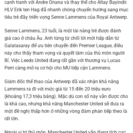
cạnh tranh với Andre Onana và thay thế cho Altay Bayindir.
HLV Erik ten Hag đã nhanh chóng chuyển hướng sang mục
tiêu trẻ đầy triển vọng Senne Lammens của Royal Antwerp.
Senne Lammens, 23 tuổi, là một tài năng trẻ được đánh
giá cao ở châu Âu. Anh từng từ chối lời mời hấp dẫn từ
Galatasaray để ưu tiên chuyển đến Premier League, điều
này cho thấy tham vọng và quyết tâm của thủ môn người
Bỉ. Việc Leeds United đang rất gần với thương vụ Lucas
Perri càng mở ra cơ hội cho MU tiếp cận Lammens.
Giám đốc thể thao của Antwerp đã xác nhận khả năng
Lammens ra đi với mức giá từ 15 đến 20 triệu euro
(khoảng 17,3 triệu bảng). Mặc dù con số này vẫn được cho
là khá cao, nhưng khả năng Manchester United sẽ đưa ra
một đề nghị thấp hơn ở những vòng đàm phán tiếp theo là
rất lớn.
Ngoài vị trí thủ môn, Manchester United vẫn đang tích cực