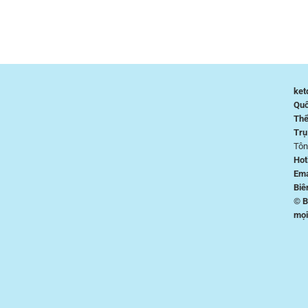
ket
Quố
Thể
Trụ
Tôn
Hot
Ema
Biê
© B
mọi