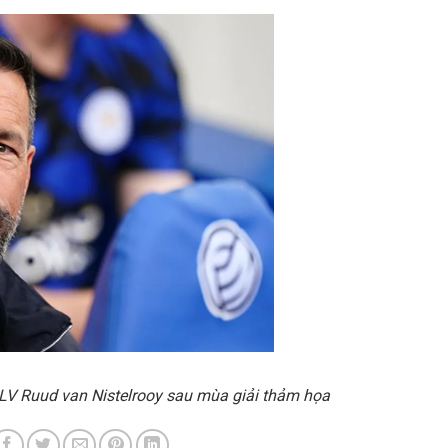
 HLV Ruud van Nistelrooy sau mùa giải thảm họa