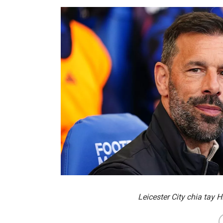
Leicester City chia tay