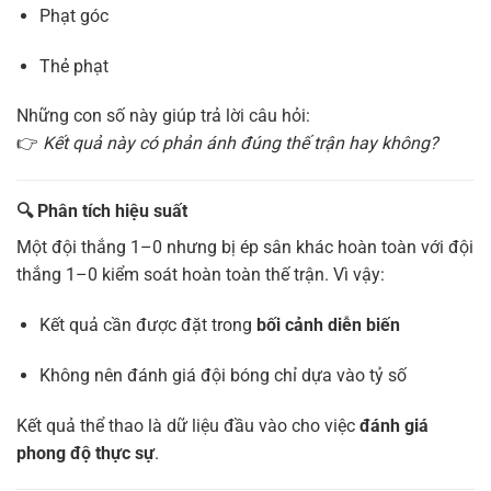
Phạt góc
Thẻ phạt
Những con số này giúp trả lời câu hỏi:
👉
Kết quả này có phản ánh đúng thế trận hay không?
🔍 Phân tích hiệu suất
Một đội thắng 1–0 nhưng bị ép sân khác hoàn toàn với đội
thắng 1–0 kiểm soát hoàn toàn thế trận. Vì vậy:
Kết quả cần được đặt trong
bối cảnh diễn biến
Không nên đánh giá đội bóng chỉ dựa vào tỷ số
Kết quả thể thao là dữ liệu đầu vào cho việc
đánh giá
phong độ thực sự
.