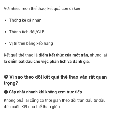
Với nhiều môn thể thao, kết quả còn đi kèm:
Thống kê cá nhân
Thành tích đội/CLB
Vị trí trên bảng xếp hạng
Kết quả thể thao là
điểm kết thúc của một trận
, nhưng lại
là
điểm bắt đầu cho việc phân tích và đánh giá
.
⚽ Vì sao theo dõi kết quả thể thao vẫn rất quan
trọng?
🟢 Cập nhật nhanh khi không xem trực tiếp
Không phải ai cũng có thời gian theo dõi trận đấu từ đầu
đến cuối. Kết quả thể thao giúp: