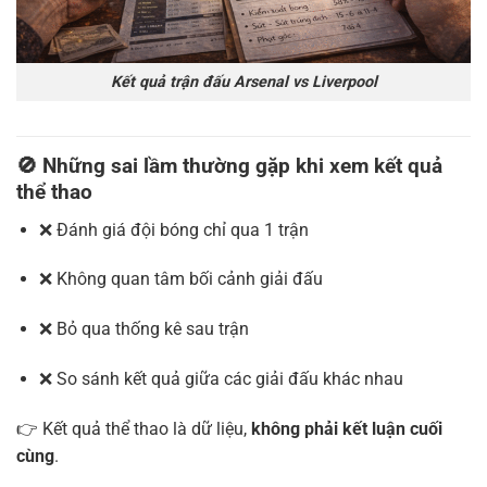
Kết quả trận đấu Arsenal vs Liverpool
🚫 Những sai lầm thường gặp khi xem kết quả
thể thao
❌ Đánh giá đội bóng chỉ qua 1 trận
❌ Không quan tâm bối cảnh giải đấu
❌ Bỏ qua thống kê sau trận
❌ So sánh kết quả giữa các giải đấu khác nhau
👉 Kết quả thể thao là dữ liệu,
không phải kết luận cuối
cùng
.