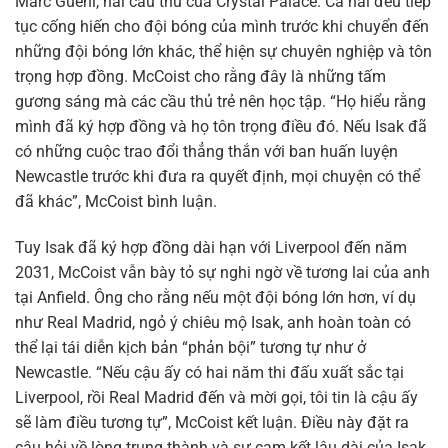
Marc Guehi, hai cầu thủ của Crystal Palace. Cả hai đều tiếp
tục cống hiến cho đội bóng của mình trước khi chuyển đến
những đội bóng lớn khác, thể hiện sự chuyên nghiệp và tôn
trọng hợp đồng. McCoist cho rằng đây là những tấm
gương sáng mà các cầu thủ trẻ nên học tập. “Họ hiểu rằng
mình đã ký hợp đồng và họ tôn trọng điều đó. Nếu Isak đã
có những cuộc trao đổi thẳng thắn với ban huấn luyện
Newcastle trước khi đưa ra quyết định, mọi chuyện có thể
đã khác”, McCoist bình luận.
Tuy Isak đã ký hợp đồng dài hạn với Liverpool đến năm
2031, McCoist vẫn bày tỏ sự nghi ngờ về tương lai của anh
tại Anfield. Ông cho rằng nếu một đội bóng lớn hơn, ví dụ
như Real Madrid, ngỏ ý chiêu mộ Isak, anh hoàn toàn có
thể lại tái diễn kịch bản “phản bội” tương tự như ở
Newcastle. “Nếu cậu ấy có hai năm thi đấu xuất sắc tại
Liverpool, rồi Real Madrid đến và mời gọi, tôi tin là cậu ấy
sẽ làm điều tương tự”, McCoist kết luận. Điều này đặt ra
câu hỏi về lòng trung thành và sự cam kết lâu dài của Isak