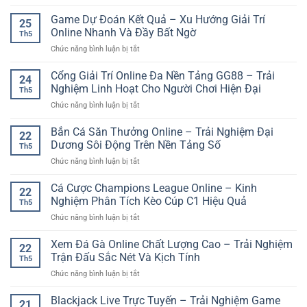
789
Thật
kèo
Club
Game Dự Đoán Kết Quả – Xu Hướng Giải Trí
–
hiệu
25
cổng
Trải
Online Nhanh Và Đầy Bất Ngờ
quả
Th5
game
Nghiệm
hơn
ở
Chức năng bình luận bị tắt
trực
Trực
Game
tuyến
Tuyến
Dự
Cổng Giải Trí Online Đa Nền Tảng GG88 – Trải
hiện
Chân
24
Đoán
đại
Nghiệm Linh Hoạt Cho Người Chơi Hiện Đại
Thực
Th5
Kết
cho
Và
ở
Chức năng bình luận bị tắt
Quả
người
Sinh
Cổng
–
chơi
Động
Giải
Bắn Cá Săn Thưởng Online – Trải Nghiệm Đại
Xu
online
22
Trí
Hướng
Dương Sôi Động Trên Nền Tảng Số
Th5
Online
Giải
ở
Chức năng bình luận bị tắt
Đa
Trí
Bắn
Nền
Online
Cá
Cá Cược Champions League Online – Kinh
Tảng
Nhanh
22
Săn
GG88
Nghiệm Phân Tích Kèo Cúp C1 Hiệu Quả
Và
Th5
Thưởng
–
Đầy
ở
Chức năng bình luận bị tắt
Online
Trải
Bất
Cá
–
Nghiệm
Ngờ
Cược
Xem Đá Gà Online Chất Lượng Cao – Trải Nghiệm
Trải
Linh
22
Champions
Nghiệm
Trận Đấu Sắc Nét Và Kịch Tính
Hoạt
Th5
League
Đại
Cho
ở
Chức năng bình luận bị tắt
Online
Dương
Người
Xem
–
Sôi
Chơi
Đá
Blackjack Live Trực Tuyến – Trải Nghiệm Game
Kinh
Động
21
Hiện