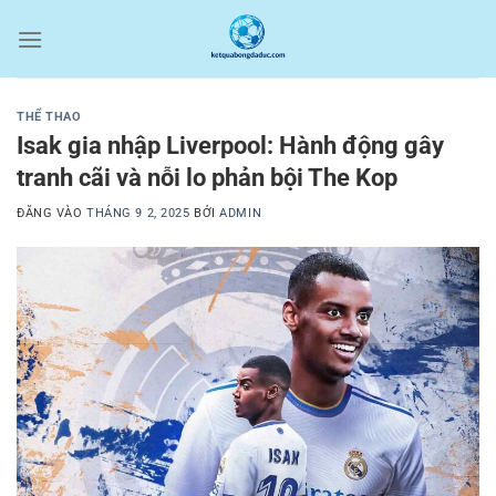
Bỏ
qua
nội
dung
THỂ THAO
Isak gia nhập Liverpool: Hành động gây
tranh cãi và nỗi lo phản bội The Kop
ĐĂNG VÀO
THÁNG 9 2, 2025
BỞI
ADMIN