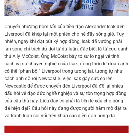
Chuyển nhượng bom tấn của tiền đạo Alexander Isak đến
Liverpool đã khép lại một phiên chợ hè đầy sóng gió. Tuy
nhiên, ngay khi đặt bút ký hợp đồng, Isak đã vướng phải
làn sóng chỉ trích dữ dội từ dư luận, đặc biệt là từ cựu danh
thủ Ally McCoist. Ông McCoist bày tỏ sự lo ngại về tính
cách và sự chuyên nghiệp của Isak, đồng thời dự đoán anh
có thể “phản bội” Liverpool trong tương lai, tương tự như
cách anh đã rời Newcastle. Việc Isak gây sức ép lên
Newcastle để được chuyển đến Liverpool đã để lại nhiều
dấu hỏi về đạo đức nghề nghiệp và sự tôn trọng hợp đồng
của cầu thủ này. Liệu đây có phải là tiền lệ xấu cho bóng
đá hiện đại? Câu hỏi này đang được người hâm mộ đặt ra
và tranh luận sôi nổi trên khắp các diễn đàn bóng đá.