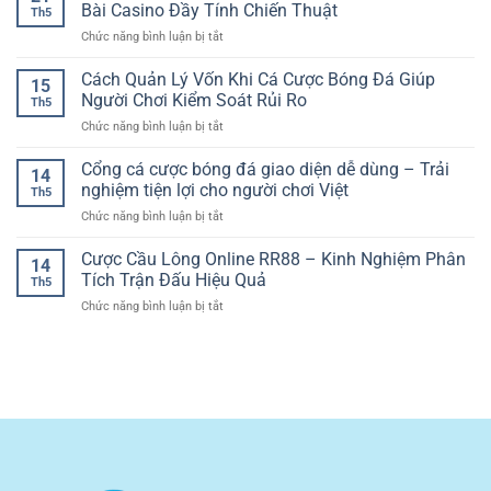
Gà
Nghiệm
Bài Casino Đầy Tính Chiến Thuật
Trên
Đại
Th5
Online
Phân
Nền
ở
Chức năng bình luận bị tắt
Chất
Tích
Tảng
Blackjack
Lượng
Kèo
Số
Live
Cách Quản Lý Vốn Khi Cá Cược Bóng Đá Giúp
Cao
Cúp
15
Trực
–
Người Chơi Kiểm Soát Rủi Ro
C1
Th5
Tuyến
Trải
Hiệu
ở
Chức năng bình luận bị tắt
–
Nghiệm
Quả
Cách
Trải
Trận
Quản
Cổng cá cược bóng đá giao diện dễ dùng – Trải
Nghiệm
Đấu
14
Lý
Game
nghiệm tiện lợi cho người chơi Việt
Sắc
Th5
Vốn
Bài
Nét
ở
Chức năng bình luận bị tắt
Khi
Casino
Và
Cổng
Cá
Đầy
Kịch
cá
Cược Cầu Lông Online RR88 – Kinh Nghiệm Phân
Cược
Tính
14
Tính
cược
Bóng
Tích Trận Đấu Hiệu Quả
Chiến
Th5
bóng
Đá
Thuật
ở
Chức năng bình luận bị tắt
đá
Giúp
Cược
giao
Người
Cầu
diện
Chơi
Lông
dễ
Kiểm
Online
dùng
Soát
RR88
–
Rủi
–
Trải
Ro
Kinh
nghiệm
Nghiệm
tiện
Phân
lợi