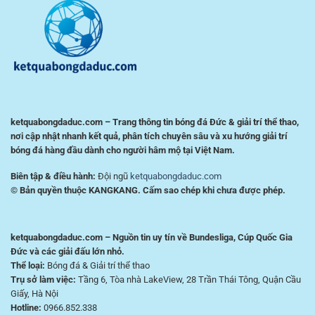
Tích
cho
Trận
người
Đấu
chơi
Hiệu
Việt
Quả
ketquabongdaduc.com – Trang thông tin bóng đá Đức & giải trí thể thao,
nơi cập nhật nhanh kết quả, phân tích chuyên sâu và xu hướng giải trí
bóng đá hàng đầu dành cho người hâm mộ tại Việt Nam.
Biên tập & điều hành:
Đội ngũ
ketquabongdaduc.com
© Bản quyền thuộc KANGKANG. Cấm sao chép khi chưa được phép.
ketquabongdaduc.com – Nguồn tin uy tín về Bundesliga, Cúp Quốc Gia
Đức và các giải đấu lớn nhỏ.
Thể loại:
Bóng đá & Giải trí thể thao
Trụ sở làm việc:
Tầng 6, Tòa nhà LakeView, 28 Trần Thái Tông, Quận Cầu
Giấy, Hà Nội
Hotline:
0966.852.338