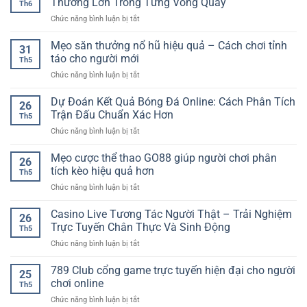
Thưởng Lớn Trong Từng Vòng Quay
Th6
ở
Chức năng bình luận bị tắt
Nổ
Hũ
Mẹo săn thưởng nổ hũ hiệu quả – Cách chơi tỉnh
31
Jackpot
táo cho người mới
Th5
Online
ở
Chức năng bình luận bị tắt
SP8BET
Mẹo
–
săn
Dự Đoán Kết Quả Bóng Đá Online: Cách Phân Tích
Cảm
26
thưởng
Giác
Trận Đấu Chuẩn Xác Hơn
Th5
nổ
Săn
ở
Chức năng bình luận bị tắt
hũ
Thưởng
Dự
hiệu
Lớn
Đoán
Mẹo cược thể thao GO88 giúp người chơi phân
quả
Trong
26
Kết
–
tích kèo hiệu quả hơn
Từng
Th5
Quả
Cách
Vòng
ở
Chức năng bình luận bị tắt
Bóng
chơi
Quay
Mẹo
Đá
tỉnh
cược
Casino Live Tương Tác Người Thật – Trải Nghiệm
Online:
táo
26
thể
Cách
Trực Tuyến Chân Thực Và Sinh Động
cho
Th5
thao
Phân
người
ở
Chức năng bình luận bị tắt
GO88
Tích
mới
Casino
giúp
Trận
Live
789 Club cổng game trực tuyến hiện đại cho người
người
Đấu
25
Tương
chơi
chơi online
Chuẩn
Th5
Tác
phân
Xác
ở
Chức năng bình luận bị tắt
Người
tích
Hơn