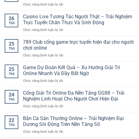
Cách
Vòng
ở
Chức năng bình luận bị tắt
Bóng
chơi
Quay
Mẹo
Đá
tỉnh
cược
Casino Live Tương Tác Người Thật – Trải Nghiệm
Online:
táo
26
thể
Cách
Trực Tuyến Chân Thực Và Sinh Động
cho
Th5
thao
Phân
người
ở
Chức năng bình luận bị tắt
GO88
Tích
mới
Casino
giúp
Trận
Live
789 Club cổng game trực tuyến hiện đại cho người
người
Đấu
25
Tương
chơi
chơi online
Chuẩn
Th5
Tác
phân
Xác
ở
Chức năng bình luận bị tắt
Người
tích
Hơn
789
Thật
kèo
Club
Game Dự Đoán Kết Quả – Xu Hướng Giải Trí
–
hiệu
25
cổng
Trải
Online Nhanh Và Đầy Bất Ngờ
quả
Th5
game
Nghiệm
hơn
ở
Chức năng bình luận bị tắt
trực
Trực
Game
tuyến
Tuyến
Dự
Cổng Giải Trí Online Đa Nền Tảng GG88 – Trải
hiện
Chân
24
Đoán
đại
Nghiệm Linh Hoạt Cho Người Chơi Hiện Đại
Thực
Th5
Kết
cho
Và
ở
Chức năng bình luận bị tắt
Quả
người
Sinh
Cổng
–
chơi
Động
Giải
Bắn Cá Săn Thưởng Online – Trải Nghiệm Đại
Xu
online
22
Trí
Hướng
Dương Sôi Động Trên Nền Tảng Số
Th5
Online
Giải
ở
Chức năng bình luận bị tắt
Đa
Trí
Bắn
Nền
Online