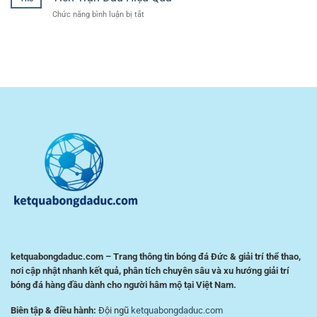
bóng
Đá
Thuật
ở
Chức năng bình luận bị tắt
đá
Giúp
Cược
giao
Người
Cầu
diện
Chơi
Lông
dễ
Kiểm
Online
dùng
Soát
RR88
–
Rủi
–
Trải
Ro
Kinh
nghiệm
Nghiệm
tiện
Phân
lợi
Tích
cho
Trận
người
Đấu
chơi
Hiệu
Việt
Quả
ketquabongdaduc.com – Trang thông tin bóng đá Đức & giải trí thể thao,
nơi cập nhật nhanh kết quả, phân tích chuyên sâu và xu hướng giải trí
bóng đá hàng đầu dành cho người hâm mộ tại Việt Nam.
Biên tập & điều hành:
Đội ngũ
ketquabongdaduc.com