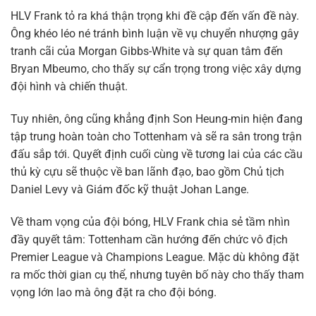
HLV Frank tỏ ra khá thận trọng khi đề cập đến vấn đề này.
Ông khéo léo né tránh bình luận về vụ chuyển nhượng gây
tranh cãi của Morgan Gibbs-White và sự quan tâm đến
Bryan Mbeumo, cho thấy sự cẩn trọng trong việc xây dựng
đội hình và chiến thuật.
Tuy nhiên, ông cũng khẳng định Son Heung-min hiện đang
tập trung hoàn toàn cho Tottenham và sẽ ra sân trong trận
đấu sắp tới. Quyết định cuối cùng về tương lai của các cầu
thủ kỳ cựu sẽ thuộc về ban lãnh đạo, bao gồm Chủ tịch
Daniel Levy và Giám đốc kỹ thuật Johan Lange.
Về tham vọng của đội bóng, HLV Frank chia sẻ tầm nhìn
đầy quyết tâm: Tottenham cần hướng đến chức vô địch
Premier League và Champions League. Mặc dù không đặt
ra mốc thời gian cụ thể, nhưng tuyên bố này cho thấy tham
vọng lớn lao mà ông đặt ra cho đội bóng.