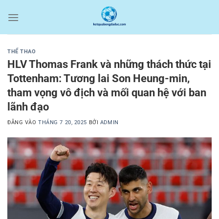
Bỏ
qua
nội
dung
THỂ THAO
HLV Thomas Frank và những thách thức tại
Tottenham: Tương lai Son Heung-min,
tham vọng vô địch và mối quan hệ với ban
lãnh đạo
ĐĂNG VÀO
THÁNG 7 20, 2025
BỞI
ADMIN