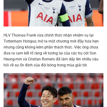
HLV Thomas Frank vừa chính thức nhận nhiệm vụ tại
Tottenham Hotspur, mở ra một chương mới đầy hứa hẹn
nhưng cũng không kém phần thách thức. Việc ông chưa
đưa ra cam kết rõ ràng về tương lai của các trụ cột Son
Heung-min và Cristian Romero đã làm dấy lên nhiều câu
hỏi về sự ổn định của đội bóng trong mùa giải tới.