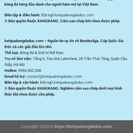
bóng đá hàng đầu dành cho người hâm mộ tại Việt Nam.
Biên tập & điều hành:
Đội ngũ
ketquabongdaduc.com
© Bản quyền thuộc KANGKANG. Cấm sao chép khi chưa được phép.
ketquabongdaduc.com – Nguồn tin uy tín về Bundesliga, Cúp Quốc Gia
Đức và các giải đấu lớn nhỏ.
Thể loại:
Bóng đá & Giải trí thể thao
Trụ sở làm việc:
Tầng 6, Tòa nhà LakeView, 28 Trần Thái Tông, Quận Cầu
Giấy, Hà Nội
Hotline:
0966.852.338
Email hỗ trợ:
contact@ketquabongdaduc.com
Biên tập & vận hành:
Đội ngũ
ketquabongdaduc.com
© Bản quyền thuộc KANGKANG. Nghiêm cấm sao chép dưới mọi hình
thức khi chưa được cho phép.
Copyright 2026 ©
https://ketquabongdaduc.com/