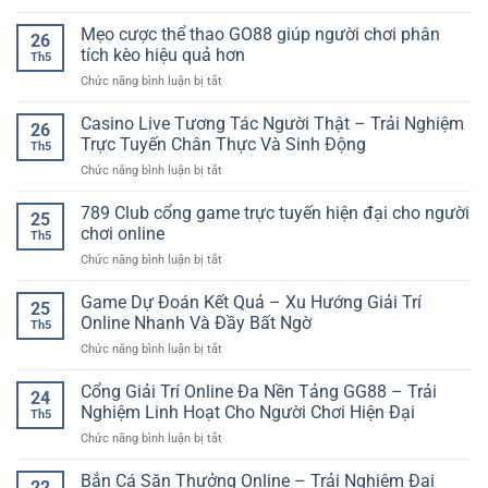
Dự
hiệu
Lớn
Đoán
Mẹo cược thể thao GO88 giúp người chơi phân
quả
Trong
26
Kết
–
tích kèo hiệu quả hơn
Từng
Th5
Quả
Cách
Vòng
ở
Chức năng bình luận bị tắt
Bóng
chơi
Quay
Mẹo
Đá
tỉnh
cược
Casino Live Tương Tác Người Thật – Trải Nghiệm
Online:
táo
26
thể
Cách
Trực Tuyến Chân Thực Và Sinh Động
cho
Th5
thao
Phân
người
ở
Chức năng bình luận bị tắt
GO88
Tích
mới
Casino
giúp
Trận
Live
789 Club cổng game trực tuyến hiện đại cho người
người
Đấu
25
Tương
chơi
chơi online
Chuẩn
Th5
Tác
phân
Xác
ở
Chức năng bình luận bị tắt
Người
tích
Hơn
789
Thật
kèo
Club
Game Dự Đoán Kết Quả – Xu Hướng Giải Trí
–
hiệu
25
cổng
Trải
Online Nhanh Và Đầy Bất Ngờ
quả
Th5
game
Nghiệm
hơn
ở
Chức năng bình luận bị tắt
trực
Trực
Game
tuyến
Tuyến
Dự
Cổng Giải Trí Online Đa Nền Tảng GG88 – Trải
hiện
Chân
24
Đoán
đại
Nghiệm Linh Hoạt Cho Người Chơi Hiện Đại
Thực
Th5
Kết
cho
Và
ở
Chức năng bình luận bị tắt
Quả
người
Sinh
Cổng
–
chơi
Động
Giải
Bắn Cá Săn Thưởng Online – Trải Nghiệm Đại
Xu
online
22