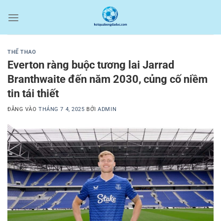
Bỏ
qua
nội
dung
THỂ THAO
Everton ràng buộc tương lai Jarrad
Branthwaite đến năm 2030, củng cố niềm
tin tái thiết
ĐĂNG VÀO
THÁNG 7 4, 2025
BỞI
ADMIN