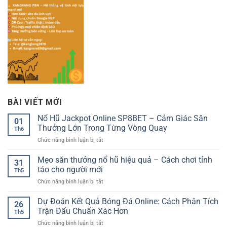
BÀI VIẾT MỚI
Nổ Hũ Jackpot Online SP8BET – Cảm Giác Săn
01
Thưởng Lớn Trong Từng Vòng Quay
Th6
ở
Chức năng bình luận bị tắt
Nổ
Hũ
Mẹo săn thưởng nổ hũ hiệu quả – Cách chơi tỉnh
31
Jackpot
táo cho người mới
Th5
Online
ở
Chức năng bình luận bị tắt
SP8BET
Mẹo
–
săn
Dự Đoán Kết Quả Bóng Đá Online: Cách Phân Tích
Cảm
26
thưởng
Giác
Trận Đấu Chuẩn Xác Hơn
Th5
nổ
Săn
ở
Chức năng bình luận bị tắt
hũ
Thưởng