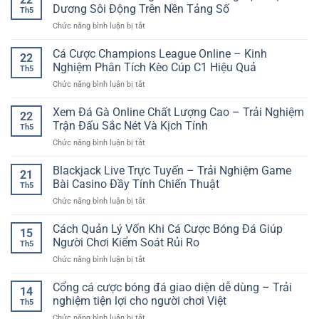
Trí
Hướng
Dương Sôi Động Trên Nền Tảng Số
Th5
Online
Giải
ở
Chức năng bình luận bị tắt
Đa
Trí
Bắn
Nền
Online
Cá
Cá Cược Champions League Online – Kinh
Tảng
Nhanh
22
Săn
GG88
Nghiệm Phân Tích Kèo Cúp C1 Hiệu Quả
Và
Th5
Thưởng
–
Đầy
ở
Chức năng bình luận bị tắt
Online
Trải
Bất
Cá
–
Nghiệm
Ngờ
Cược
Xem Đá Gà Online Chất Lượng Cao – Trải Nghiệm
Trải
Linh
22
Champions
Nghiệm
Trận Đấu Sắc Nét Và Kịch Tính
Hoạt
Th5
League
Đại
Cho
ở
Chức năng bình luận bị tắt
Online
Dương
Người
Xem
–
Sôi
Chơi
Đá
Blackjack Live Trực Tuyến – Trải Nghiệm Game
Kinh
Động
21
Hiện
Gà
Nghiệm
Bài Casino Đầy Tính Chiến Thuật
Trên
Đại
Th5
Online
Phân
Nền
ở
Chức năng bình luận bị tắt
Chất
Tích
Tảng
Blackjack
Lượng
Kèo
Số
Live
Cách Quản Lý Vốn Khi Cá Cược Bóng Đá Giúp
Cao
Cúp
15
Trực
–
Người Chơi Kiểm Soát Rủi Ro
C1
Th5
Tuyến
Trải
Hiệu
ở
Chức năng bình luận bị tắt
–
Nghiệm
Quả
Cách
Trải
Trận
Quản
Cổng cá cược bóng đá giao diện dễ dùng – Trải
Nghiệm
Đấu
14
Lý
Game
nghiệm tiện lợi cho người chơi Việt
Sắc
Th5
Vốn
Bài
Nét
ở
Chức năng bình luận bị tắt