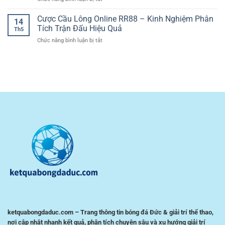
Khi
Casino
Và
Cổng
Cá
Đầy
Kịch
cá
Cược Cầu Lông Online RR88 – Kinh Nghiệm Phân
Cược
Tính
14
Tính
cược
Bóng
Tích Trận Đấu Hiệu Quả
Chiến
Th5
bóng
Đá
Thuật
ở
Chức năng bình luận bị tắt
đá
Giúp
Cược
giao
Người
Cầu
diện
Chơi
Lông
dễ
Kiểm
Online
dùng
Soát
RR88
–
Rủi
–
Trải
Ro
Kinh
nghiệm
Nghiệm
tiện
Phân
lợi
Tích
cho
Trận
người
Đấu
chơi
Hiệu
Việt
Quả
ketquabongdaduc.com – Trang thông tin bóng đá Đức & giải trí thể thao,
nơi cập nhật nhanh kết quả, phân tích chuyên sâu và xu hướng giải trí