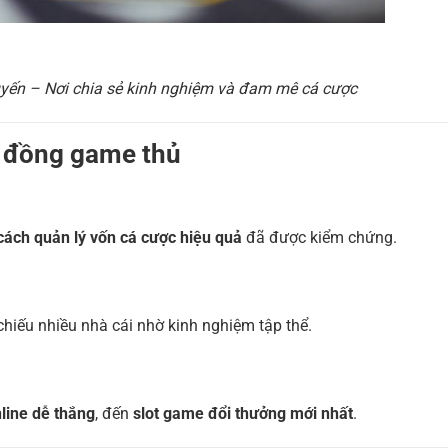
yến – Nơi chia sẻ kinh nghiệm và đam mê cá cược
g đồng game thủ
cách quản lý vốn cá cược hiệu quả
đã được kiểm chứng.
chiếu nhiều nhà cái nhờ kinh nghiệm tập thể.
nline dễ thắng
, đến
slot game đổi thưởng mới nhất
.