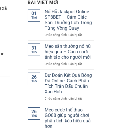
BÀI VIẾT MỚI
g xã
Nổ Hũ Jackpot Online
01
SP8BET – Cảm Giác
Th6
Săn Thưởng Lớn Trong
Từng Vòng Quay
ở
Chức năng bình luận bị tắt
Nổ
Hũ
Mẹo săn thưởng nổ hũ
31
Jackpot
hiệu quả – Cách chơi
Th5
me.
Online
tỉnh táo cho người mới
SP8BET
ở
Chức năng bình luận bị tắt
–
Mẹo
Cảm
săn
Giác
Dự Đoán Kết Quả Bóng
26
thưởng
Săn
Đá Online: Cách Phân
Th5
nổ
Thưởng
Tích Trận Đấu Chuẩn
hũ
Lớn
Xác Hơn
hiệu
Trong
quả
Từng
ở
Chức năng bình luận bị tắt
–
Vòng
Dự
Cách
Quay
Đoán
Mẹo cược thể thao
26
chơi
Kết
GO88 giúp người chơi
Th5
tỉnh
Quả
phân tích kèo hiệu quả
táo
Bóng
hơn
cho
Đá