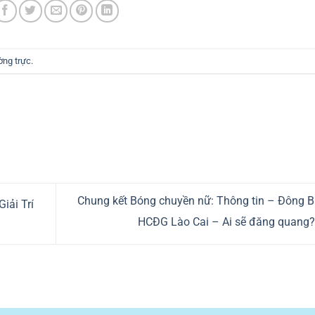
ờng trực
.
Chung kết Bóng chuyền nữ: Thông tin – Đông B
iải Trí
HCĐG Lào Cai – Ai sẽ đăng quang