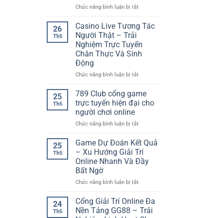
người
Online:
ở
Chức năng bình luận bị tắt
mới
Cách
Mẹo
Phân
cược
Casino Live Tương Tác
26
Tích
thể
Người Thật – Trải
Th5
Trận
thao
Nghiệm Trực Tuyến
Đấu
GO88
Chân Thực Và Sinh
Chuẩn
giúp
Động
Xác
người
Hơn
chơi
ở
Chức năng bình luận bị tắt
phân
Casino
tích
Live
789 Club cổng game
25
kèo
Tương
trực tuyến hiện đại cho
Th5
hiệu
Tác
người chơi online
quả
Người
hơn
ở
Chức năng bình luận bị tắt
Thật
789
–
Club
Trải
Game Dự Đoán Kết Quả
25
cổng
Nghiệm
– Xu Hướng Giải Trí
Th5
game
Trực
Online Nhanh Và Đầy
trực
Tuyến
Bất Ngờ
tuyến
Chân
hiện
Thực
ở
Chức năng bình luận bị tắt
đại
Và
Game
cho
Sinh
Dự
Cổng Giải Trí Online Đa
24
người
Động
Đoán
Nền Tảng GG88 – Trải
Th5
chơi
Kết