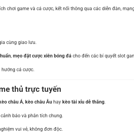
ch chơi game và cá cược, kết nối thông qua các diễn đàn, mạn
gia cùng giao lưu.
chuẩn
,
mẹo đặt cược xiên bóng đá
cho đến các bí quyết slot ga
xu hướng cá cược.
me thủ trực tuyến
kèo châu Á
,
kèo châu Âu
hay
kèo tài xỉu dễ thắng
.
ự cảnh báo và phân tích chung.
 nghiệm vui vẻ, không đơn độc.