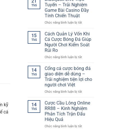
21
Tích
Gà
Tuyến – Trải Nghiệm
Th5
Kèo
Online
Game Bài Casino Đầy
Cúp
Chất
Tính Chiến Thuật
C1
Lượng
Hiệu
Cao
ở
Chức năng bình luận bị tắt
Quả
–
Blackjack
Trải
Live
Cách Quản Lý Vốn Khi
15
Nghiệm
Trực
Cá Cược Bóng Đá Giúp
Th5
Trận
Tuyến
Người Chơi Kiểm Soát
Đấu
–
Rủi Ro
Sắc
Trải
Nét
Nghiệm
ở
Chức năng bình luận bị tắt
Và
Game
Cách
Kịch
Bài
Quản
Cổng cá cược bóng đá
14
Tính
Casino
Lý
giao diện dễ dùng –
Th5
Đầy
Vốn
Trải nghiệm tiện lợi cho
Tính
Khi
người chơi Việt
Chiến
Cá
Thuật
Cược
ở
Chức năng bình luận bị tắt
Bóng
Cổng
Đá
cá
Cược Cầu Lông Online
14
ển kỹ
Giúp
cược
RR88 – Kinh Nghiệm
Th5
Người
bóng
để cá
Phân Tích Trận Đấu
Chơi
đá
Hiệu Quả
Kiểm
giao
Soát
diện
ở
Chức năng bình luận bị tắt