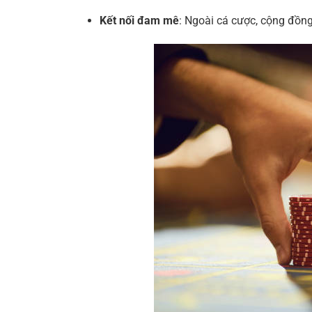
Kết nối đam mê
: Ngoài cá cược, cộng đồng 