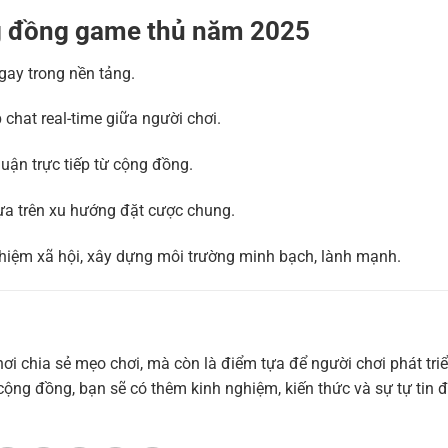
ng đồng game thủ năm 2025
gay trong nền tảng.
chat real-time giữa người chơi.
luận trực tiếp từ cộng đồng.
dựa trên xu hướng đặt cược chung.
hiệm xã hội, xây dựng môi trường minh bạch, lành mạnh.
nơi chia sẻ mẹo chơi, mà còn là điểm tựa để người chơi phát tri
cộng đồng, bạn sẽ có thêm kinh nghiệm, kiến thức và sự tự tin 