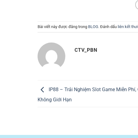
Bài viết này được đăng trong
BLOG
. Đánh dấu
liên kết thư
CTV_PBN
IP88 – Trải Nghiệm Slot Game Miễn Phí, G
Không Giới Hạn