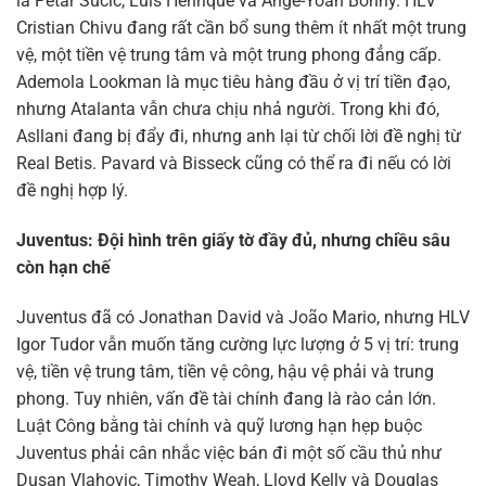
là Petar Sucic, Luis Henrique và Ange-Yoan Bonny. HLV
Cristian Chivu đang rất cần bổ sung thêm ít nhất một trung
vệ, một tiền vệ trung tâm và một trung phong đẳng cấp.
Ademola Lookman là mục tiêu hàng đầu ở vị trí tiền đạo,
nhưng Atalanta vẫn chưa chịu nhả người. Trong khi đó,
Asllani đang bị đẩy đi, nhưng anh lại từ chối lời đề nghị từ
Real Betis. Pavard và Bisseck cũng có thể ra đi nếu có lời
đề nghị hợp lý.
Juventus: Đội hình trên giấy tờ đầy đủ, nhưng chiều sâu
còn hạn chế
Juventus đã có Jonathan David và João Mario, nhưng HLV
Igor Tudor vẫn muốn tăng cường lực lượng ở 5 vị trí: trung
vệ, tiền vệ trung tâm, tiền vệ công, hậu vệ phải và trung
phong. Tuy nhiên, vấn đề tài chính đang là rào cản lớn.
Luật Công bằng tài chính và quỹ lương hạn hẹp buộc
Juventus phải cân nhắc việc bán đi một số cầu thủ như
Dusan Vlahovic, Timothy Weah, Lloyd Kelly và Douglas