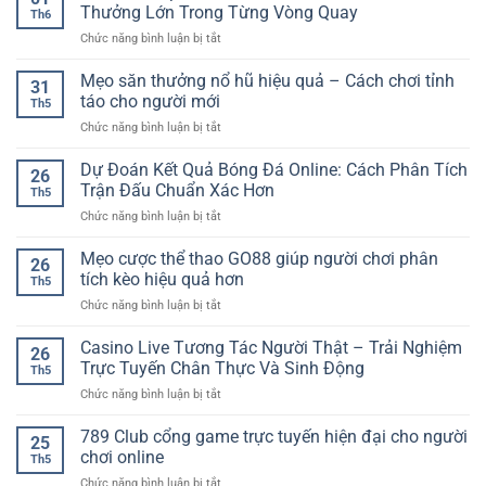
Thưởng Lớn Trong Từng Vòng Quay
Th6
ở
Chức năng bình luận bị tắt
Nổ
Hũ
Mẹo săn thưởng nổ hũ hiệu quả – Cách chơi tỉnh
31
Jackpot
táo cho người mới
Th5
Online
ở
Chức năng bình luận bị tắt
SP8BET
Mẹo
–
săn
Dự Đoán Kết Quả Bóng Đá Online: Cách Phân Tích
Cảm
26
thưởng
Giác
Trận Đấu Chuẩn Xác Hơn
Th5
nổ
Săn
ở
Chức năng bình luận bị tắt
hũ
Thưởng
Dự
hiệu
Lớn
Đoán
Mẹo cược thể thao GO88 giúp người chơi phân
quả
Trong
26
Kết
–
tích kèo hiệu quả hơn
Từng
Th5
Quả
Cách
Vòng
ở
Chức năng bình luận bị tắt
Bóng
chơi
Quay
Mẹo
Đá
tỉnh
cược
Casino Live Tương Tác Người Thật – Trải Nghiệm
Online:
táo
26
thể
Cách
Trực Tuyến Chân Thực Và Sinh Động
cho
Th5
thao
Phân
người
ở
Chức năng bình luận bị tắt
GO88
Tích
mới
Casino
giúp
Trận
Live
789 Club cổng game trực tuyến hiện đại cho người
người
Đấu
25
Tương
chơi
chơi online
Chuẩn
Th5
Tác
phân
Xác
ở
Chức năng bình luận bị tắt
Người