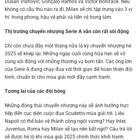
Dusan Vlahovic, Gonçalo Ramos và Victor Boniface. Nếu
không có cầu thủ nào ra đi, Milan sẽ chỉ tập trung vào 3 vị
trí: trung phong, hậu vệ phải và tiền vệ trung tâm.
Thị trường chuyển nhượng Serie A vẫn còn rất sôi động
Chỉ còn chưa đầy một tháng nữa là kỳ chuyển nhượng hè
2025 sẽ khép lại. Những ngày cuối cùng hứa hẹn sẽ vô
cùng sôi động với những thương vụ bom tấn. Các ông lớn
của Serie A đang chạy đua với thời gian để hoàn thiện đội
hình, chuẩn bị cho mùa giải mới đầy cạnh tranh.
Tương lai của các đội bóng
Những động thái chuyển nhượng này sẽ ảnh hưởng trực
tiếp đến cục diện cuộc đua Scudetto mùa giải tới. Liệu
Napoli có thể bảo vệ thành công ngôi vương? Hay Inter,
Juventus, Roma hay Milan sẽ tạo nên bất ngờ? Câu trả lời
sẽ được hé lộ khi mùa giải 2025 chính thức khởi tranh.