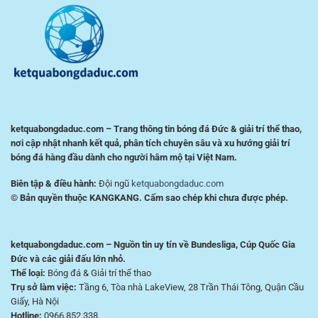
Tích
cho
Trận
người
Đấu
chơi
Hiệu
Việt
Quả
ketquabongdaduc.com – Trang thông tin bóng đá Đức & giải trí thể thao,
nơi cập nhật nhanh kết quả, phân tích chuyên sâu và xu hướng giải trí
bóng đá hàng đầu dành cho người hâm mộ tại Việt Nam.
Biên tập & điều hành:
Đội ngũ
ketquabongdaduc.com
© Bản quyền thuộc KANGKANG. Cấm sao chép khi chưa được phép.
ketquabongdaduc.com – Nguồn tin uy tín về Bundesliga, Cúp Quốc Gia
Đức và các giải đấu lớn nhỏ.
Thể loại:
Bóng đá & Giải trí thể thao
Trụ sở làm việc:
Tầng 6, Tòa nhà LakeView, 28 Trần Thái Tông, Quận Cầu
Giấy, Hà Nội
Hotline:
0966.852.338