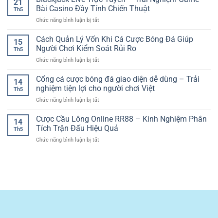
21
Hiện
Gà
Nghiệm
Bài Casino Đầy Tính Chiến Thuật
Trên
Đại
Th5
Online
Phân
Nền
ở
Chức năng bình luận bị tắt
Chất
Tích
Tảng
Blackjack
Lượng
Kèo
Số
Live
Cách Quản Lý Vốn Khi Cá Cược Bóng Đá Giúp
Cao
Cúp
15
Trực
–
Người Chơi Kiểm Soát Rủi Ro
C1
Th5
Tuyến
Trải
Hiệu
ở
Chức năng bình luận bị tắt
–
Nghiệm
Quả
Cách
Trải
Trận
Quản
Cổng cá cược bóng đá giao diện dễ dùng – Trải
Nghiệm
Đấu
14
Lý
Game
nghiệm tiện lợi cho người chơi Việt
Sắc
Th5
Vốn
Bài
Nét
ở
Chức năng bình luận bị tắt
Khi
Casino
Và
Cổng
Cá
Đầy
Kịch
cá
Cược Cầu Lông Online RR88 – Kinh Nghiệm Phân
Cược
Tính
14
Tính
cược
Bóng
Tích Trận Đấu Hiệu Quả
Chiến
Th5
bóng
Đá
Thuật
ở
Chức năng bình luận bị tắt
đá
Giúp
Cược
giao
Người
Cầu
diện
Chơi
Lông
dễ
Kiểm
Online
dùng
Soát
RR88
–
Rủi
–
Trải
Ro
Kinh
nghiệm
Nghiệm
tiện
Phân
lợi