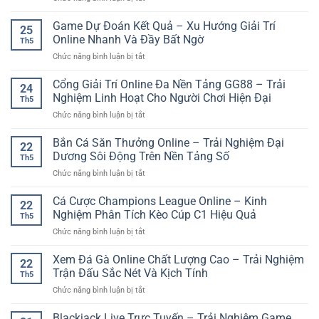
tích
Hơn
789
Thật
kèo
Club
Game Dự Đoán Kết Quả – Xu Hướng Giải Trí
–
hiệu
25
cổng
Trải
Online Nhanh Và Đầy Bất Ngờ
quả
Th5
game
Nghiệm
hơn
ở
Chức năng bình luận bị tắt
trực
Trực
Game
tuyến
Tuyến
Dự
Cổng Giải Trí Online Đa Nền Tảng GG88 – Trải
hiện
Chân
24
Đoán
đại
Nghiệm Linh Hoạt Cho Người Chơi Hiện Đại
Thực
Th5
Kết
cho
Và
ở
Chức năng bình luận bị tắt
Quả
người
Sinh
Cổng
–
chơi
Động
Giải
Bắn Cá Săn Thưởng Online – Trải Nghiệm Đại
Xu
online
22
Trí
Hướng
Dương Sôi Động Trên Nền Tảng Số
Th5
Online
Giải
ở
Chức năng bình luận bị tắt
Đa
Trí
Bắn
Nền
Online
Cá
Cá Cược Champions League Online – Kinh
Tảng
Nhanh
22
Săn
GG88
Nghiệm Phân Tích Kèo Cúp C1 Hiệu Quả
Và
Th5
Thưởng
–
Đầy
ở
Chức năng bình luận bị tắt
Online
Trải
Bất
Cá
–
Nghiệm
Ngờ
Cược
Xem Đá Gà Online Chất Lượng Cao – Trải Nghiệm
Trải
Linh
22
Champions
Nghiệm
Trận Đấu Sắc Nét Và Kịch Tính
Hoạt
Th5
League
Đại
Cho
ở
Chức năng bình luận bị tắt
Online
Dương
Người
Xem
–
Sôi
Chơi
Đá
Blackjack Live Trực Tuyến – Trải Nghiệm Game
Kinh
Động