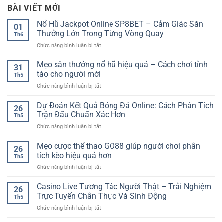
BÀI VIẾT MỚI
Nổ Hũ Jackpot Online SP8BET – Cảm Giác Săn
01
Thưởng Lớn Trong Từng Vòng Quay
Th6
ở
Chức năng bình luận bị tắt
Nổ
Hũ
Mẹo săn thưởng nổ hũ hiệu quả – Cách chơi tỉnh
31
Jackpot
táo cho người mới
Th5
Online
ở
Chức năng bình luận bị tắt
SP8BET
Mẹo
–
săn
Dự Đoán Kết Quả Bóng Đá Online: Cách Phân Tích
Cảm
26
thưởng
Giác
Trận Đấu Chuẩn Xác Hơn
Th5
nổ
Săn
ở
Chức năng bình luận bị tắt
hũ
Thưởng
Dự
hiệu
Lớn
Đoán
Mẹo cược thể thao GO88 giúp người chơi phân
quả
Trong
26
Kết
–
tích kèo hiệu quả hơn
Từng
Th5
Quả
Cách
Vòng
ở
Chức năng bình luận bị tắt
Bóng
chơi
Quay
Mẹo
Đá
tỉnh
cược
Casino Live Tương Tác Người Thật – Trải Nghiệm
Online:
táo
26
thể
Cách
Trực Tuyến Chân Thực Và Sinh Động
cho
Th5
thao
Phân
người
ở
Chức năng bình luận bị tắt
GO88
Tích
mới
Casino
giúp
Trận