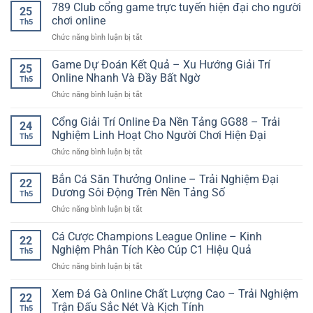
Live
789 Club cổng game trực tuyến hiện đại cho người
người
Đấu
25
Tương
chơi
chơi online
Chuẩn
Th5
Tác
phân
Xác
ở
Chức năng bình luận bị tắt
Người
tích
Hơn
789
Thật
kèo
Club
Game Dự Đoán Kết Quả – Xu Hướng Giải Trí
–
hiệu
25
cổng
Trải
Online Nhanh Và Đầy Bất Ngờ
quả
Th5
game
Nghiệm
hơn
ở
Chức năng bình luận bị tắt
trực
Trực
Game
tuyến
Tuyến
Dự
Cổng Giải Trí Online Đa Nền Tảng GG88 – Trải
hiện
Chân
24
Đoán
đại
Nghiệm Linh Hoạt Cho Người Chơi Hiện Đại
Thực
Th5
Kết
cho
Và
ở
Chức năng bình luận bị tắt
Quả
người
Sinh
Cổng
–
chơi
Động
Giải
Bắn Cá Săn Thưởng Online – Trải Nghiệm Đại
Xu
online
22
Trí
Hướng
Dương Sôi Động Trên Nền Tảng Số
Th5
Online
Giải
ở
Chức năng bình luận bị tắt
Đa
Trí
Bắn
Nền
Online
Cá
Cá Cược Champions League Online – Kinh
Tảng
Nhanh
22
Săn
GG88
Nghiệm Phân Tích Kèo Cúp C1 Hiệu Quả
Và
Th5
Thưởng
–
Đầy
ở
Chức năng bình luận bị tắt
Online
Trải
Bất
Cá
–
Nghiệm
Ngờ
Cược
Xem Đá Gà Online Chất Lượng Cao – Trải Nghiệm
Trải
Linh
22
Champions
Nghiệm
Trận Đấu Sắc Nét Và Kịch Tính
Hoạt
Th5