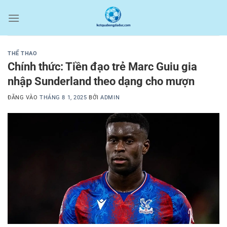
Bỏ
qua
nội
dung
THỂ THAO
Chính thức: Tiền đạo trẻ Marc Guiu gia
nhập Sunderland theo dạng cho mượn
ĐĂNG VÀO
THÁNG 8 1, 2025
BỞI
ADMIN