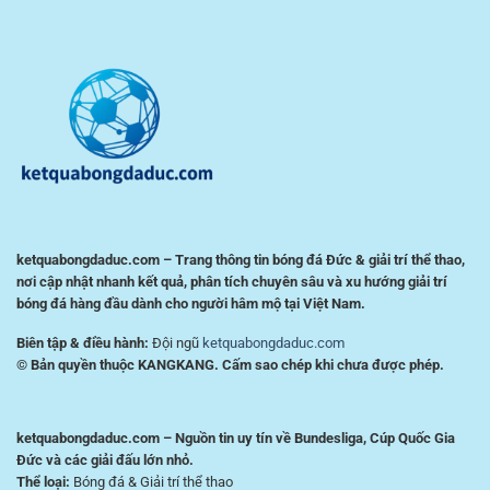
Ro
Kinh
nghiệm
Nghiệm
tiện
Phân
lợi
Tích
cho
Trận
người
Đấu
chơi
Hiệu
Việt
Quả
ketquabongdaduc.com – Trang thông tin bóng đá Đức & giải trí thể thao,
nơi cập nhật nhanh kết quả, phân tích chuyên sâu và xu hướng giải trí
bóng đá hàng đầu dành cho người hâm mộ tại Việt Nam.
Biên tập & điều hành:
Đội ngũ
ketquabongdaduc.com
© Bản quyền thuộc KANGKANG. Cấm sao chép khi chưa được phép.
ketquabongdaduc.com – Nguồn tin uy tín về Bundesliga, Cúp Quốc Gia
Đức và các giải đấu lớn nhỏ.
Thể loại:
Bóng đá & Giải trí thể thao