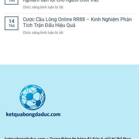
Th5
Vốn
Bài
Nét
ở
Chức năng bình luận bị tắt
Khi
Casino
Và
Cổng
Cá
Đầy
Kịch
cá
Cược Cầu Lông Online RR88 – Kinh Nghiệm Phân
Cược
Tính
14
Tính
cược
Bóng
Tích Trận Đấu Hiệu Quả
Chiến
Th5
bóng
Đá
Thuật
ở
Chức năng bình luận bị tắt
đá
Giúp
Cược
giao
Người
Cầu
diện
Chơi
Lông
dễ
Kiểm
Online
dùng
Soát
RR88
–
Rủi
–
Trải
Ro
Kinh
nghiệm
Nghiệm
tiện
Phân
lợi
Tích
cho
Trận
người
Đấu
chơi
Hiệu
Việt
Quả
ketquabongdaduc.com – Trang thông tin bóng đá Đức & giải trí thể thao,