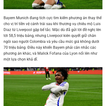
Bayern Munich đang tích cực tìm kiếm phương án thay thế
cho vị trí tiền vệ cánh trái sau khi thương vụ chiêu mộ Luis
Diaz từ Liverpool gặp bế tắc. Mặc dù đã gửi lời đề nghị lên
tới 58,5 triệu bảng, nhưng Liverpool kiên quyết giữ chân
ngôi sao người Colombia và yêu cầu mức giá không dưới
70 triệu bảng. Điều này khiến Bayern phải cân nhắc các
phương án khác, và Malick Fofana của Lyon nổi lên như
một lựa chọn khả dĩ.