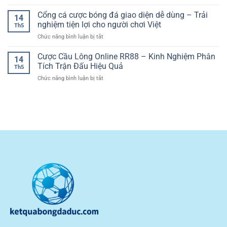
Cách
Trải
Trận
Quản
Cổng cá cược bóng đá giao diện dễ dùng – Trải
Nghiệm
Đấu
14
Lý
Game
nghiệm tiện lợi cho người chơi Việt
Sắc
Th5
Vốn
Bài
Nét
ở
Chức năng bình luận bị tắt
Khi
Casino
Và
Cổng
Cá
Đầy
Kịch
cá
Cược Cầu Lông Online RR88 – Kinh Nghiệm Phân
Cược
Tính
14
Tính
cược
Bóng
Tích Trận Đấu Hiệu Quả
Chiến
Th5
bóng
Đá
Thuật
ở
Chức năng bình luận bị tắt
đá
Giúp
Cược
giao
Người
Cầu
diện
Chơi
Lông
dễ
Kiểm
Online
dùng
Soát
RR88
–
Rủi
–
Trải
Ro
Kinh
nghiệm
Nghiệm
tiện
Phân
lợi
Tích
cho
Trận
người
Đấu
chơi
Hiệu
Việt
Quả