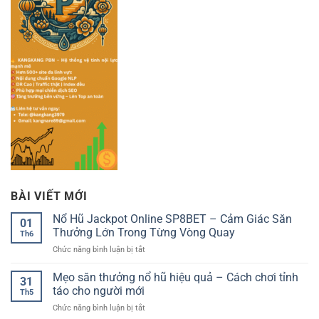
BÀI VIẾT MỚI
Nổ Hũ Jackpot Online SP8BET – Cảm Giác Săn
01
Thưởng Lớn Trong Từng Vòng Quay
Th6
ở
Chức năng bình luận bị tắt
Nổ
Hũ
Mẹo săn thưởng nổ hũ hiệu quả – Cách chơi tỉnh
31
Jackpot
táo cho người mới
Th5
Online
ở
Chức năng bình luận bị tắt
SP8BET