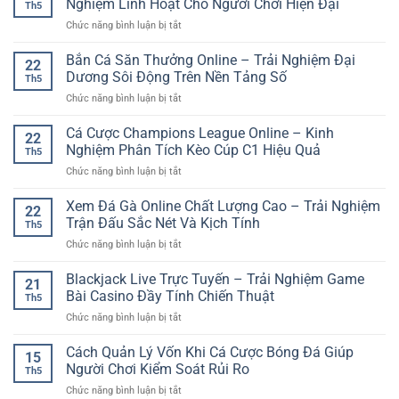
Nghiệm Linh Hoạt Cho Người Chơi Hiện Đại
Thực
Th5
Kết
cho
Và
ở
Chức năng bình luận bị tắt
Quả
người
Sinh
Cổng
–
chơi
Động
Giải
Bắn Cá Săn Thưởng Online – Trải Nghiệm Đại
Xu
online
22
Trí
Hướng
Dương Sôi Động Trên Nền Tảng Số
Th5
Online
Giải
ở
Chức năng bình luận bị tắt
Đa
Trí
Bắn
Nền
Online
Cá
Cá Cược Champions League Online – Kinh
Tảng
Nhanh
22
Săn
GG88
Nghiệm Phân Tích Kèo Cúp C1 Hiệu Quả
Và
Th5
Thưởng
–
Đầy
ở
Chức năng bình luận bị tắt
Online
Trải
Bất
Cá
–
Nghiệm
Ngờ
Cược
Xem Đá Gà Online Chất Lượng Cao – Trải Nghiệm
Trải
Linh
22
Champions
Nghiệm
Trận Đấu Sắc Nét Và Kịch Tính
Hoạt
Th5
League
Đại
Cho
ở
Chức năng bình luận bị tắt
Online
Dương
Người
Xem
–
Sôi
Chơi
Đá
Blackjack Live Trực Tuyến – Trải Nghiệm Game
Kinh
Động
21
Hiện
Gà
Nghiệm
Bài Casino Đầy Tính Chiến Thuật
Trên
Đại
Th5
Online
Phân
Nền
ở
Chức năng bình luận bị tắt
Chất
Tích
Tảng
Blackjack
Lượng
Kèo
Số
Live
Cách Quản Lý Vốn Khi Cá Cược Bóng Đá Giúp
Cao
Cúp
15
Trực
–
Người Chơi Kiểm Soát Rủi Ro
C1
Th5
Tuyến
Trải
Hiệu
ở
Chức năng bình luận bị tắt
–
Nghiệm
Quả