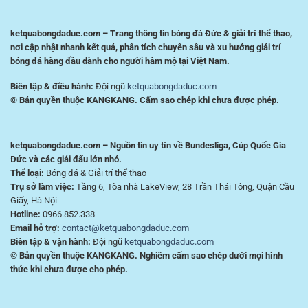
ketquabongdaduc.com – Trang thông tin bóng đá Đức & giải trí thể thao,
nơi cập nhật nhanh kết quả, phân tích chuyên sâu và xu hướng giải trí
bóng đá hàng đầu dành cho người hâm mộ tại Việt Nam.
Biên tập & điều hành:
Đội ngũ
ketquabongdaduc.com
© Bản quyền thuộc KANGKANG. Cấm sao chép khi chưa được phép.
ketquabongdaduc.com – Nguồn tin uy tín về Bundesliga, Cúp Quốc Gia
Đức và các giải đấu lớn nhỏ.
Thể loại:
Bóng đá & Giải trí thể thao
Trụ sở làm việc:
Tầng 6, Tòa nhà LakeView, 28 Trần Thái Tông, Quận Cầu
Giấy, Hà Nội
Hotline:
0966.852.338
Email hỗ trợ:
contact@ketquabongdaduc.com
Biên tập & vận hành:
Đội ngũ
ketquabongdaduc.com
© Bản quyền thuộc KANGKANG. Nghiêm cấm sao chép dưới mọi hình
thức khi chưa được cho phép.