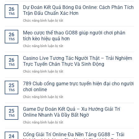
Mẹo
–
săn
Dự Đoán Kết Quả Bóng Đá Online: Cách Phân Tích
Cảm
26
thưởng
Giác
Trận Đấu Chuẩn Xác Hơn
Th5
nổ
Săn
ở
Chức năng bình luận bị tắt
hũ
Thưởng
Dự
hiệu
Lớn
Đoán
Mẹo cược thể thao GO88 giúp người chơi phân
quả
Trong
26
Kết
–
tích kèo hiệu quả hơn
Từng
Th5
Quả
Cách
Vòng
ở
Chức năng bình luận bị tắt
Bóng
chơi
Quay
Mẹo
Đá
tỉnh
cược
Casino Live Tương Tác Người Thật – Trải Nghiệm
Online:
táo
26
thể
Cách
Trực Tuyến Chân Thực Và Sinh Động
cho
Th5
thao
Phân
người
ở
Chức năng bình luận bị tắt
GO88
Tích
mới
Casino
giúp
Trận
Live
789 Club cổng game trực tuyến hiện đại cho người
người
Đấu
25
Tương
chơi
chơi online
Chuẩn
Th5
Tác
phân
Xác
ở
Chức năng bình luận bị tắt
Người
tích
Hơn
789
Thật
kèo
Club
Game Dự Đoán Kết Quả – Xu Hướng Giải Trí
–
hiệu
25
cổng
Trải
Online Nhanh Và Đầy Bất Ngờ
quả
Th5
game
Nghiệm
hơn
ở
Chức năng bình luận bị tắt
trực
Trực
Game
tuyến
Tuyến
Dự
Cổng Giải Trí Online Đa Nền Tảng GG88 – Trải
hiện
Chân
24
Đoán
đại