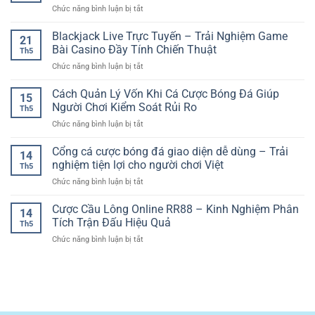
Đại
Cho
ở
Chức năng bình luận bị tắt
Online
Dương
Người
Xem
–
Sôi
Chơi
Đá
Blackjack Live Trực Tuyến – Trải Nghiệm Game
Kinh
Động
21
Hiện
Gà
Nghiệm
Bài Casino Đầy Tính Chiến Thuật
Trên
Đại
Th5
Online
Phân
Nền
ở
Chức năng bình luận bị tắt
Chất
Tích
Tảng
Blackjack
Lượng
Kèo
Số
Live
Cách Quản Lý Vốn Khi Cá Cược Bóng Đá Giúp
Cao
Cúp
15
Trực
–
Người Chơi Kiểm Soát Rủi Ro
C1
Th5
Tuyến
Trải
Hiệu
ở
Chức năng bình luận bị tắt
–
Nghiệm
Quả
Cách
Trải
Trận
Quản
Cổng cá cược bóng đá giao diện dễ dùng – Trải
Nghiệm
Đấu
14
Lý
Game
nghiệm tiện lợi cho người chơi Việt
Sắc
Th5
Vốn
Bài
Nét
ở
Chức năng bình luận bị tắt
Khi
Casino
Và
Cổng
Cá
Đầy
Kịch
cá
Cược Cầu Lông Online RR88 – Kinh Nghiệm Phân
Cược
Tính
14
Tính
cược
Bóng
Tích Trận Đấu Hiệu Quả
Chiến
Th5
bóng
Đá
Thuật
ở
Chức năng bình luận bị tắt
đá
Giúp
Cược
giao
Người
Cầu
diện
Chơi
Lông
dễ
Kiểm
Online
dùng
Soát
RR88
–
Rủi
–
Trải
Ro