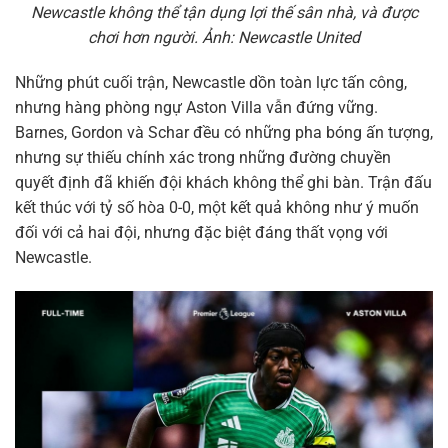
Newcastle không thể tận dụng lợi thế sân nhà, và được
chơi hơn người. Ảnh: Newcastle United
Những phút cuối trận, Newcastle dồn toàn lực tấn công,
nhưng hàng phòng ngự Aston Villa vẫn đứng vững.
Barnes, Gordon và Schar đều có những pha bóng ấn tượng,
nhưng sự thiếu chính xác trong những đường chuyền
quyết định đã khiến đội khách không thể ghi bàn. Trận đấu
kết thúc với tỷ số hòa 0-0, một kết quả không như ý muốn
đối với cả hai đội, nhưng đặc biệt đáng thất vọng với
Newcastle.