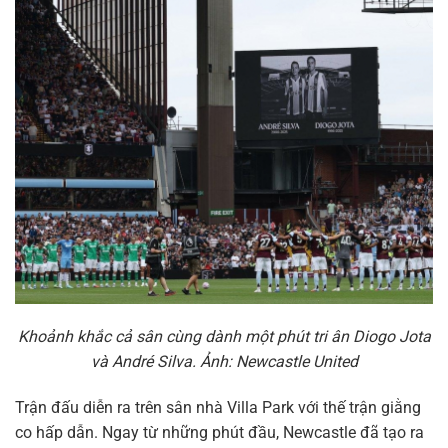
Khoảnh khắc cả sân cùng dành một phút tri ân Diogo Jota
và André Silva. Ảnh: Newcastle United
Trận đấu diễn ra trên sân nhà Villa Park với thế trận giằng
co hấp dẫn. Ngay từ những phút đầu, Newcastle đã tạo ra