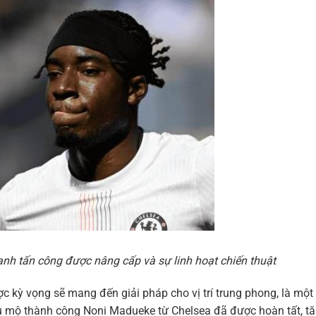
nh tấn công được nâng cấp và sự linh hoạt chiến thuật
ợc kỳ vọng sẽ mang đến giải pháp cho vị trí trung phong, là một
u mộ thành công Noni Madueke từ Chelsea đã được hoàn tất, t