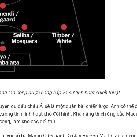
nh tấn công được nâng cấp và sự linh hoạt chiến thuật
yến du đấu châu Á, sẽ là một quân bài chiến lược. Anh có thể
 cường tính linh hoạt cho đội hình. Khả năng thích ứng của Mad
công, làm khó các đối thủ.
al với bộ ba Martin Odegaard, Declan Rice và Martin Zubimend