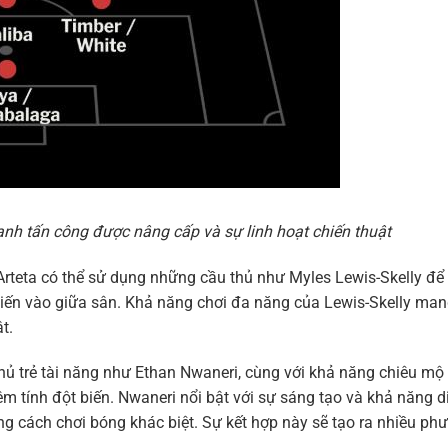
nh tấn công được nâng cấp và sự linh hoạt chiến thuật
 Arteta có thể sử dụng những cầu thủ như Myles Lewis-Skelly để
 biến vào giữa sân. Khả năng chơi đa năng của Lewis-Skelly ma
t.
hủ trẻ tài năng như Ethan Nwaneri, cùng với khả năng chiêu mộ
êm tính đột biến. Nwaneri nổi bật với sự sáng tạo và khả năng d
ng cách chơi bóng khác biệt. Sự kết hợp này sẽ tạo ra nhiều ph