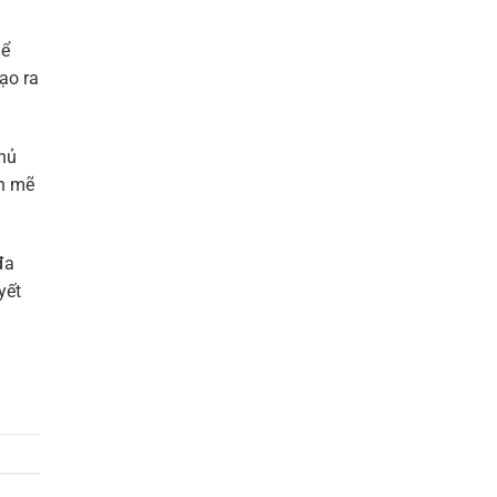
hể
tạo ra
thủ
nh mẽ
đa
yết