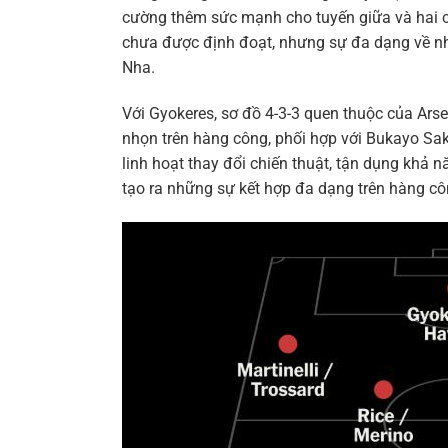
cường thêm sức mạnh cho tuyến giữa và hai cá
chưa được định đoạt, nhưng sự đa dạng về nhâ
Nha.
Với Gyokeres, sơ đồ 4-3-3 quen thuộc của Ars
nhọn trên hàng công, phối hợp với Bukayo Saka
linh hoạt thay đổi chiến thuật, tận dụng khả 
tạo ra những sự kết hợp đa dạng trên hàng cô