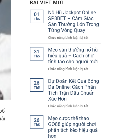
BÀI VIẾT MỚI
Nổ Hũ Jackpot Online
01
SP8BET – Cảm Giác
Th6
Săn Thưởng Lớn Trong
Từng Vòng Quay
ở
Chức năng bình luận bị tắt
Nổ
Hũ
Mẹo săn thưởng nổ hũ
31
Jackpot
hiệu quả – Cách chơi
Th5
Online
tỉnh táo cho người mới
SP8BET
ở
Chức năng bình luận bị tắt
–
Mẹo
Cảm
săn
Giác
Dự Đoán Kết Quả Bóng
26
thưởng
Săn
Đá Online: Cách Phân
Th5
nổ
Thưởng
Tích Trận Đấu Chuẩn
hũ
Lớn
Xác Hơn
hiệu
Trong
quả
Từng
ở
Chức năng bình luận bị tắt
 bổ
–
Vòng
Dự
Cách
Quay
Đoán
Mẹo cược thể thao
iải
26
chơi
Kết
GO88 giúp người chơi
Th5
tỉnh
Quả
phân tích kèo hiệu quả
táo
Bóng
hơn
cho
Đá