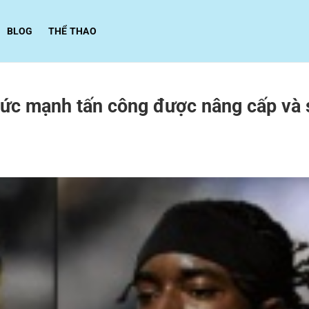
BLOG
THỂ THAO
Sức mạnh tấn công được nâng cấp và 