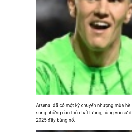
Arsenal đã có một kỳ chuyển nhượng mùa hè s
sung những cầu thủ chất lượng, cùng với sự đ
2025 đầy bùng nổ.