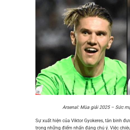
Arsenal: Mùa giải 2025 – Sức mạ
Sự xuất hiện của Viktor Gyokeres, tân binh đư
trong những điểm nhấn đáng chú ý. Việc chiê