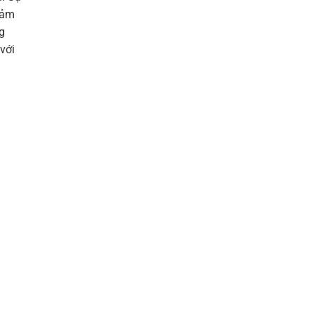
Rủi
dễ
Cược
đảm
Ro
dùng
Cầu
–
Lông
g
Trải
Online
với
nghiệm
RR88
tiện
–
lợi
Kinh
cho
Nghiệm
người
Phân
chơi
Tích
Việt
Trận
Đấu
Hiệu
Quả