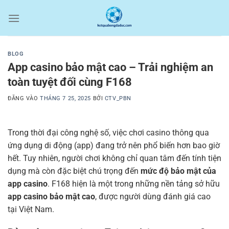
Bỏ
qua
nội
dung
BLOG
App casino bảo mật cao – Trải nghiệm an
toàn tuyệt đối cùng F168
ĐĂNG VÀO
THÁNG 7 25, 2025
BỞI
CTV_PBN
Trong thời đại công nghệ số, việc chơi casino thông qua
ứng dụng di động (app) đang trở nên phổ biến hơn bao giờ
hết. Tuy nhiên, người chơi không chỉ quan tâm đến tính tiện
dụng mà còn đặc biệt chú trọng đến
mức độ bảo mật của
app casino
. F168 hiện là một trong những nền tảng sở hữu
app casino bảo mật cao
, được người dùng đánh giá cao
tại Việt Nam.