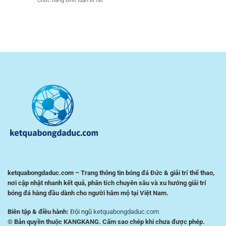
Chức năng bình luận bị tắt
đá
Giúp
Cược
giao
Người
Cầu
diện
Chơi
Lông
dễ
Kiểm
Online
dùng
Soát
RR88
–
Rủi
–
Trải
Ro
Kinh
nghiệm
Nghiệm
tiện
Phân
lợi
Tích
cho
Trận
người
Đấu
chơi
Hiệu
Việt
Quả
ketquabongdaduc.com – Trang thông tin bóng đá Đức & giải trí thể thao,
nơi cập nhật nhanh kết quả, phân tích chuyên sâu và xu hướng giải trí
bóng đá hàng đầu dành cho người hâm mộ tại Việt Nam.
Biên tập & điều hành:
Đội ngũ
ketquabongdaduc.com
© Bản quyền thuộc KANGKANG. Cấm sao chép khi chưa được phép.