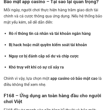
Bảo mật app casino – Tại sao lại quan trọng?
Mỗi ngày, người chơi thực hiện hàng trăm giao dịch tài
chính và cá cược thông qua ứng dụng. Nếu hệ thống bảo
mật yếu kém, sẽ dễ dẫn đến:
Rò rỉ thông tin cá nhân và tài khoản ngân hàng
Bị hack hoặc mất quyền kiểm soát tài khoản
Nguy cơ bị đánh cắp số dư và chip cược
Khó truy vết khi có sự cố xảy ra
Chính vì vậy, lựa chọn một
app casino có bảo mật cao
là
điều không thể xem nhẹ.
F168 – Ứng dụng an toàn hàng đầu cho người
chơi Việt