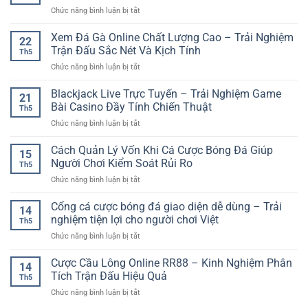
Thưởng
–
Đầy
ở
Chức năng bình luận bị tắt
Online
Trải
Bất
Cá
–
Nghiệm
Ngờ
Cược
Xem Đá Gà Online Chất Lượng Cao – Trải Nghiệm
Trải
Linh
22
Champions
Nghiệm
Trận Đấu Sắc Nét Và Kịch Tính
Hoạt
Th5
League
Đại
Cho
ở
Chức năng bình luận bị tắt
Online
Dương
Người
Xem
–
Sôi
Chơi
Đá
Blackjack Live Trực Tuyến – Trải Nghiệm Game
Kinh
Động
21
Hiện
Gà
Nghiệm
Bài Casino Đầy Tính Chiến Thuật
Trên
Đại
Th5
Online
Phân
Nền
ở
Chức năng bình luận bị tắt
Chất
Tích
Tảng
Blackjack
Lượng
Kèo
Số
Live
Cách Quản Lý Vốn Khi Cá Cược Bóng Đá Giúp
Cao
Cúp
15
Trực
–
Người Chơi Kiểm Soát Rủi Ro
C1
Th5
Tuyến
Trải
Hiệu
ở
Chức năng bình luận bị tắt
–
Nghiệm
Quả
Cách
Trải
Trận
Quản
Cổng cá cược bóng đá giao diện dễ dùng – Trải
Nghiệm
Đấu
14
Lý
Game
nghiệm tiện lợi cho người chơi Việt
Sắc
Th5
Vốn
Bài
Nét
ở
Chức năng bình luận bị tắt
Khi
Casino
Và
Cổng
Cá
Đầy
Kịch
cá
Cược Cầu Lông Online RR88 – Kinh Nghiệm Phân
Cược
Tính
14
Tính
cược
Bóng
Tích Trận Đấu Hiệu Quả
Chiến
Th5
bóng
Đá
Thuật
ở
Chức năng bình luận bị tắt
đá
Giúp
Cược
giao
Người