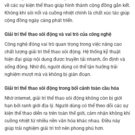
về các sự kiện thể thao giúp hình thành cộng đồng gắn kết.
Không khí sôi nổi và cuồng nhiệt chính là chất xúc tác giúp
cộng đồng ngày càng phát triển.
Giải trí thể thao sôi động và vai trò của công nghệ
Công nghệ đóng vai trò quan trọng trong việc nâng cao
chất lượng giải trí thể thao sôi động. Hệ thống kỹ thuật
hiện đại giúp nội dung được truyền tải nhanh, ổn định và
sống động. Nhờ đó, người dùng có thể tận hưởng trải
nghiệm mượt mà và không bị gián đoạn.
Giải trí thể thao sôi động trong bối cảnh toàn cầu hóa
Nhờ internet, giải trí thể thao sôi động không còn bị giới
hạn bởi ranh giới địa lý. Người dùng có thể theo dõi các sự
kiện thể thao diễn ra trên toàn thế giới, cảm nhận không khí
cuồng nhiệt từ nhiều nền văn hóa khác nhau. Điều này
giúp trải nghiệm giải trí trở nên phong phú hơn.