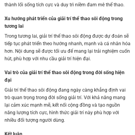
thành lối sống tích cực và duy trì niềm đam mê thể thao.
Xu hướng phát triển của giải trí thể thao sôi động trong
tương lai
Trong tương lai, giải trí thể thao sôi động được dự đoán sẽ
tiếp tục phát triển theo hướng nhanh, mạnh và cá nhân hóa
hơn. Nội dung sẽ được tối ưu để mang lại trải nghiệm cuốn
hút, phù hợp với nhu cầu giải trí hiện đại.
Vai trò của giải trí thể thao sôi động trong đời sống hiện
đại
Giải trí thể thao sôi động đang ngày càng khẳng định vai
trò quan trọng trong đời sống giải trí. Với khả năng mang
lại cảm xúc mạnh mẽ, kết nối cộng đồng và tạo nguồn
năng lượng tích cực, hình thức giải trí này phù hợp với
nhiều đối tượng người dùng.
Kết luận